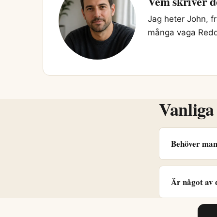
Vem skriver d
Jag heter John, f
många vaga Reddit
Vanliga
Behöver man 
Är något av 