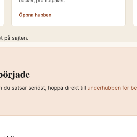
böcker, promptpaket.
Öppna hubben
t på sajten.
 började
du satsar seriöst, hoppa direkt till
underhubben för be