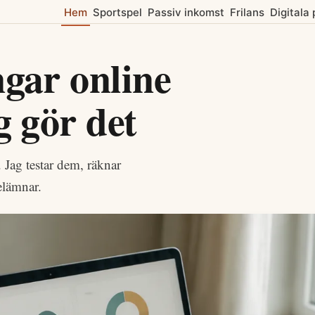
Hem
Sportspel
Passiv inkomst
Frilans
Digitala
ngar online
g gör det
 Jag testar dem, räknar
elämnar.