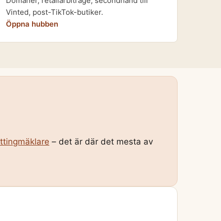
Domäner, retailarbitrage, secondhand till
Vinted, post-TikTok-butiker.
Öppna hubben
ttingmäklare
– det är där det mesta av