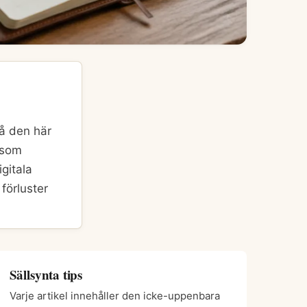
på den här
t som
igitala
 förluster
Sällsynta tips
Varje artikel innehåller den icke-uppenbara