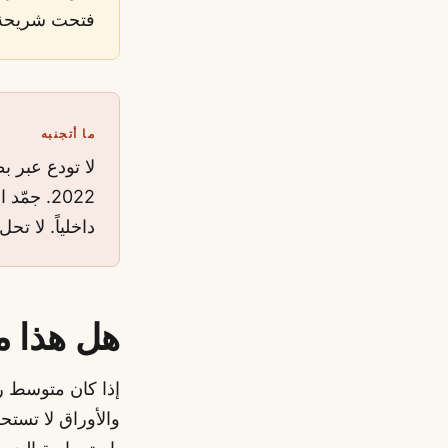
فتحت شريحة ال
ما أتجنبه
لا تودع عبر 
2022. جم
داخلياً. لا تح
هل هذا 
إذا كان متوسط ر
والأوراق لا تستح