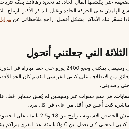
عيفة حتى يكشفها المال الحاد، ثم تحديد رهاناتك بفكة نثريات.
 الهامش على الحركة الحادة وتقبل التذاكر الأكبر بارتياح. لل
ماذا تسعّر تلك الأماكن بشكل أفضل، راجع ملاحظاتي عن
مزايا
لثلاثة التي جعلتني أتحول
على وسيطي يمكنني وضع 2400 يورو على خط مباراة ف
حتى رصدوني.
حسابات.
في سبع سنوات عبر وسيطين لم يُغلق حسابي قط. عل
اشرة كنت أُغلق في أقل من عام، في كل مرة.
هوامش الحصص الآسيوية تتراوح بين 1.8 و2.5 بال
لكرة القدم. كتابي المحلي كان يعمل بين 6 و8 بالمئة. هذا الفر