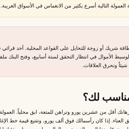
عمولة التالية أسرع بكثير من الانغماس في الأسواق الغريبة.
بطاقة شريك أو زوجة للتحايل على القواعد المحلية. أحد قرائي
ّد الوسيط الأموال في انتظار التحقق لستة أسابيع، وفتح البنك مل
ل شيئاً وتحرق العلاقات.
مناسب لك؟
هانك أقل من عشرين يورو وتراهن للمتعة، ابق محلياً. العمول
ق العناء. إذا كان رأسمالك فوق ألف يورو، وتتتبع قيمة خط الإغل