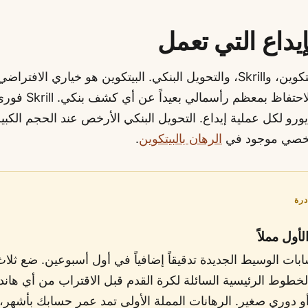
يداع التي تعمل
اختبرت ثلاثة: البيتكوين، وSkrill، والتحويل البنكي. البيتكوين هو خياري ا
ساعة ويتيح لي الاحتفاظ 
رو لكل عملية إيداع. التحويل البنكي الأرخص عند الحجم الكبي
شخصي موجود في
الرهان بالبيتكوين
.
درة
أول مملاً
ت الوسيط الجديدة تدقيقاً إضافياً في أول أسبوعين. ضع ثلاث
خطوط الرئيسية السائلة لكرة القدم قبل الاقتراب من أي هاند
 دوري صغير. الرهانات المملة الأولى تمد عمر حسابك بأشهر،