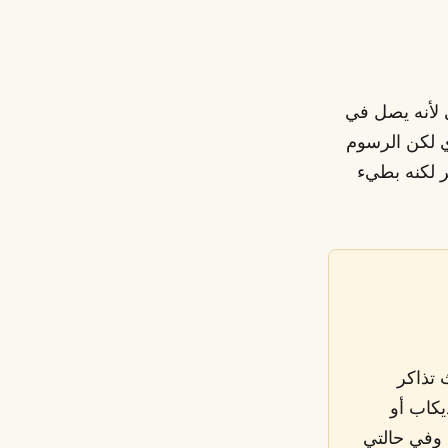
لافتراضي لأنه يصل في
بمعظم رأسمالي بعيداً عن أي كشف بنكي. Skrill فوري لكن الرسوم
ر لكنه بطيء
 تذاكر
يكاب أو
 وفي حالتي