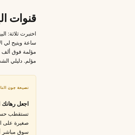
قنوات الإ
مؤلمة فوق ألف يو
مؤلم. دليلي ال
نصيحة جون النا
اجعل رهانك ال
تستقطب حسابا
صغيرة على ال
سوق مباشر أو