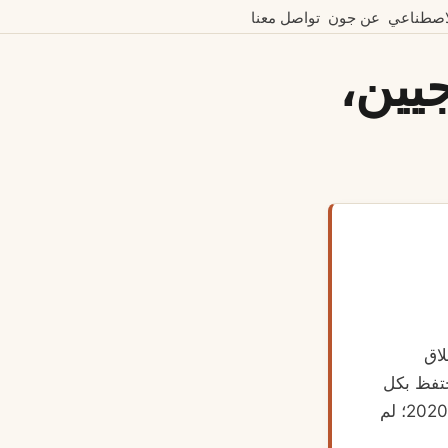
لاصطناعي
عن جون
تواصل معنا
يين،
لاق
حتفظ بكل
ميزة أجدها. كتب الحصص الأوروبية المحلية أغلقت ثلاثة حسابات رابحة لي في 2020؛ لم