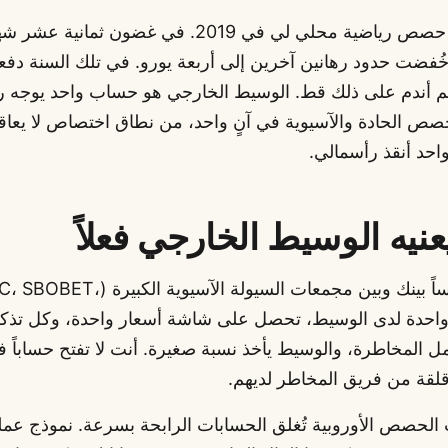
فتحت أول كتاب حصص رياضية محلي لي في 2019. في غضون ث
ُفضت حدود رهانين آخرين إلى أربعة يورو. في تلك السنة دف
 أندم على ذلك قط. الوسيط الخارجي هو حساب واحد يوجه ر
 الحادة والآسيوية في آنٍ واحد، من نطاق اختصاص لا يعاقب
لواحد أنقذ رأسمالي.
عنيه الوسيط الخارجي فعلاً
تخيل وسيطاً جالساً بينك وبين مجمعات السيول
رة واحدة لدى الوسيط، تحصل على شاشة أسعار واحدة، وكل تذكرة 
قلقة من فريق المخاطر لديهم.
 الحصص الأوروبية تُغلق الحسابات الرابحة بسرعة. نموذج عمل