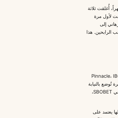
مانية عشر شهراً، أُغلقت ثلاثة
عت لأول مرة
هاني إلى
 الرابحين. هذا
ة الآسيوية الكبيرة (Pinnacle، IBC، SBOBET،
تُوضع بالنيابة
عنك. المكان يتحمل المخاطرة، والوسيط يأخذ نسبة صغيرة. أنت لا تفتح حساباً في SBOBET،
ها يعتمد على