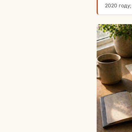
2020 году;