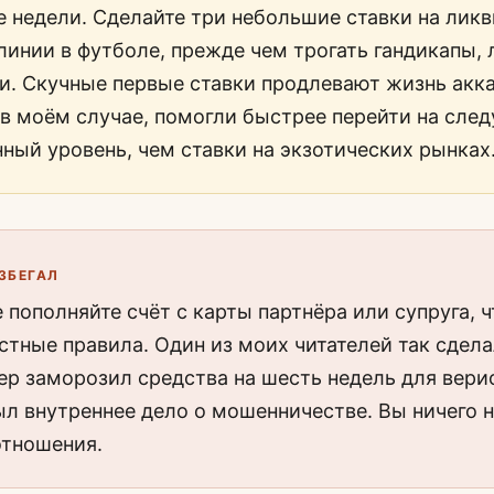
е недели. Сделайте три небольшие ставки на лик
линии в футболе, прежде чем трогать гандикапы, 
и. Скучные первые ставки продлевают жизнь акка
 в моём случае, помогли быстрее перейти на сл
ный уровень, чем ставки на экзотических рынках
ИЗБЕГАЛ
 пополняйте счёт с карты партнёра или супруга, 
стные правила. Один из моих читателей так сдела
кер заморозил средства на шесть недель для вери
ыл внутреннее дело о мошенничестве. Вы ничего 
отношения.