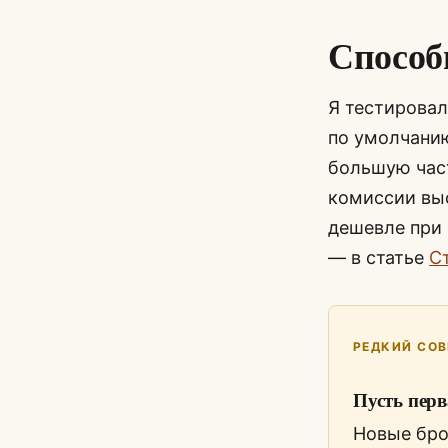
Способ
Я тестировал
по умолчанию
большую част
комиссии выс
дешевле при 
— в статье
С
РЕДКИЙ СО
Пусть перв
Новые бро