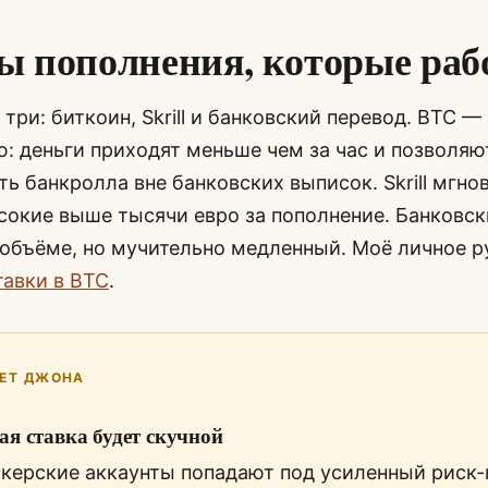
ы пополнения, которые раб
 три: биткоин, Skrill и банковский перевод. BTC 
: деньги приходят меньше чем за час и позволяю
ь банкролла вне банковских выписок. Skrill мгно
окие выше тысячи евро за пополнение. Банковск
объёме, но мучительно медленный. Моё личное 
тавки в BTC
.
ВЕТ ДЖОНА
ая ставка будет скучной
керские аккаунты попадают под усиленный риск-