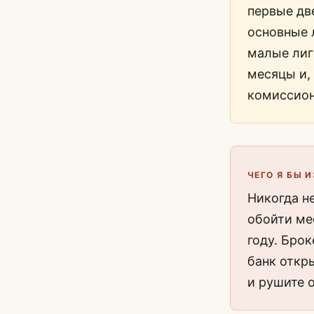
первые дв
основные 
малые лиг
месяцы и,
комиссион
ЧЕГО Я БЫ 
Никогда не
обойти ме
году. Бро
банк откр
и рушите 