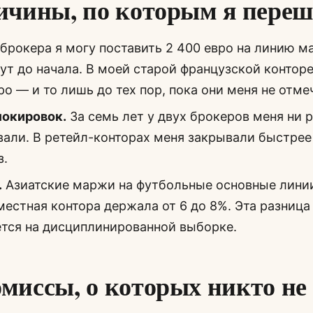
ичины, по которым я переш
брокера я могу поставить 2 400 евро на линию ма
ут до начала. В моей старой французской конто
ро — и то лишь до тех пор, пока они меня не отме
локировок.
За семь лет у двух брокеров меня ни р
али. В ретейл-конторах меня закрывали быстрее
з.
.
Азиатские маржи на футбольные основные линии
местная контора держала от 6 до 8%. Эта разница
тся на дисциплинированной выборке.
миссы, о которых никто не