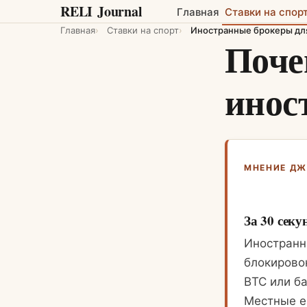
RELI
Journal
Главная
Ставки на спор
Главная
Ставки на спорт
Иностранные брокеры дл
Поче
инос
МНЕНИЕ Д
За 30 секу
Иностранн
блокирово
BTC или б
Местные е