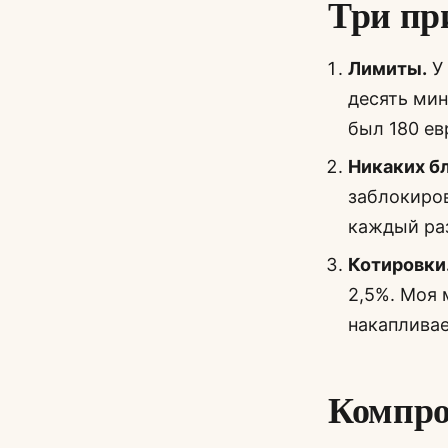
Три пр
Лимиты.
У 
десять мин
был 180 ев
Никаких б
заблокиров
каждый ра
Котировки
2,5%. Моя 
накапливае
Компро