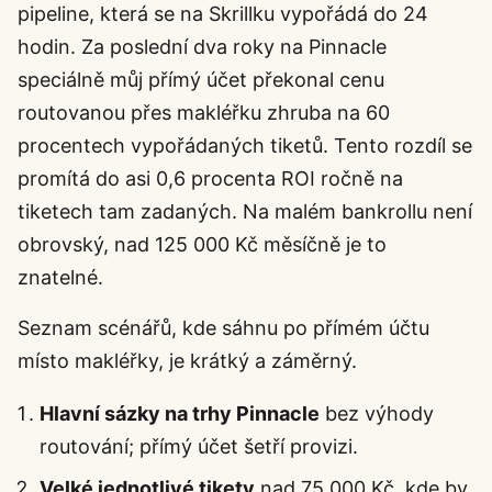
pipeline, která se na Skrillku vypořádá do 24
hodin. Za poslední dva roky na Pinnacle
speciálně můj přímý účet překonal cenu
routovanou přes makléřku zhruba na 60
procentech vypořádaných tiketů. Tento rozdíl se
promítá do asi 0,6 procenta ROI ročně na
tiketech tam zadaných. Na malém bankrollu není
obrovský, nad 125 000 Kč měsíčně je to
znatelné.
Seznam scénářů, kde sáhnu po přímém účtu
místo makléřky, je krátký a záměrný.
Hlavní sázky na trhy Pinnacle
bez výhody
routování; přímý účet šetří provizi.
Velké jednotlivé tikety
nad 75 000 Kč, kde by