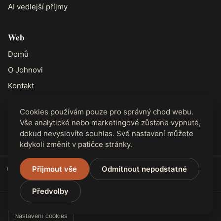
AI vedlejší příjmy
Web
Domů
O Johnovi
Kontakt
Cookies používám pouze pro správný chod webu.
Právní
Vše analytické nebo marketingové zůstane vypnuté,
Ochrana soukromí
dokud nevyslovíte souhlas. Své nastavení můžete
kdykoli změnit v patičce stránky.
🌐 Dostupné ve 31 jazycích
Přijmout vše
Odmítnout nepodstatné
Předvolby
© 2026 RELI Journal. Všechna práva vyhrazena.
Nastavení cookies