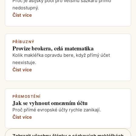
Proč je asijský pool pro většinu sázkařů přímo
nedostupný.
Číst více
PŘÍBUZNÝ
Provize brokera, celá matematika
Kolik makléřka opravdu bere, když přímý účet
neexistuje.
Číst více
PŘEMOSTĚNÍ
Jak se vyhnout omezením účtu
Proč přímé evropské účty rychle zanikají.
Číst více
Zobrazit všechny články o sázkových makléřkách