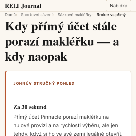
RELI
Journal
Nabídka
Domů
Sportovní sázení
Sázkové makléřky
Broker vs přímý
Kdy přímý účet stále
porazí makléřku — a
kdy naopak
JOHNŮV STRUČNÝ POHLED
Za 30 sekund
Přímý účet Pinnacle porazí makléřku na
nulové provizi a na rychlosti výběru, ale jen
tehdy, když si ho ve své zemi legálně otevřít.