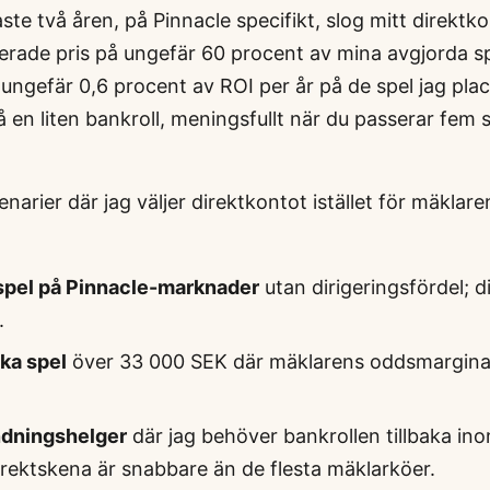
te två åren, på Pinnacle specifikt, slog mitt direktk
gerade pris på ungefär 60 procent av mina avgjorda s
 ungefär 0,6 procent av ROI per år på de spel jag pla
 en liten bankroll, meningsfullt när du passerar fem si
enarier där jag väljer direktkontot istället för mäklar
spel på Pinnacle-marknader
utan dirigeringsfördel; d
.
ka spel
över 33 000 SEK där mäklarens oddsmarginal
dningshelger
där jag behöver bankrollen tillbaka in
irektskena är snabbare än de flesta mäklarköer.