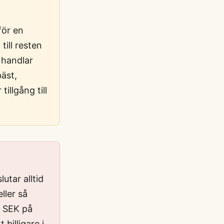
för en
till resten
 handlar
bäst,
illgång till
utar alltid
ller så
0 SEK på
billigare i