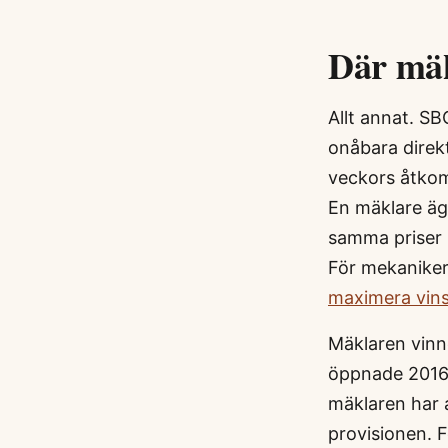
Där mäk
Allt annat. SB
onåbara direk
veckors åtkom
En mäklare äg
samma priser m
För mekaniker
maximera vins
Mäklaren vinn
öppnade 2016
mäklaren har a
provisionen. 