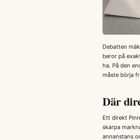
Debatten mäkla
beror på exakt
ha. På den end
måste börja fr
Där dire
Ett direkt Pin
skarpa markna
annanstans oc