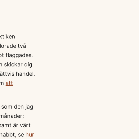
ktiken
lorade två
t flaggades.
 skickar dig
ättvis handel.
 om
att
r som den jag
 månader;
samt är värt
snabbt, se
hur