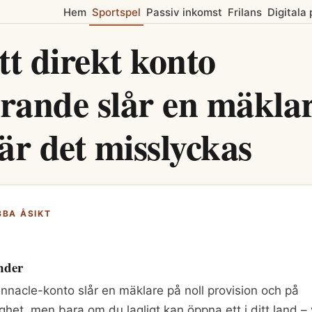
Hem
Sportspel
Passiv inkomst
Frilans
Digitala
tt direkt konto
arande slår en mäkla
är det misslyckas
BA ÅSIKT
nder
Pinnacle-konto slår en mäklare på noll provision och på
ghet, men bara om du lagligt kan öppna ett i ditt land – v