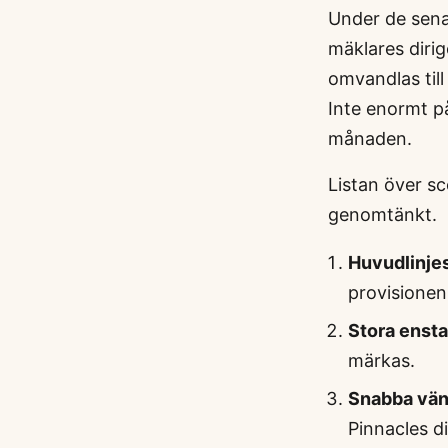
Under de senas
mäklares diri
omvandlas till
Inte enormt på
månaden.
Listan över sc
genomtänkt.
Huvudlinje
provisionen
Stora ensta
märkas.
Snabba vän
Pinnacles d