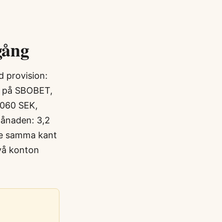
gång
 provision:
re på SBOBET,
 060 SEK,
månaden: 3,2
de samma kant
två konton