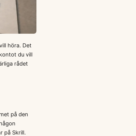
ill höra. Det
ontot du vill
ärliga rådet
rumet på den
 någon
på Skrill.