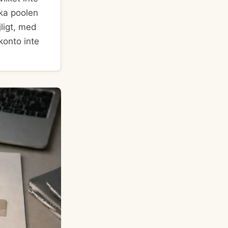
ska poolen
jligt, med
konto inte