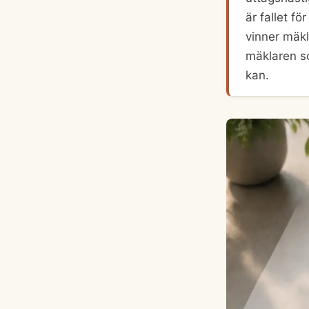
är fallet f
vinner mäkl
mäklaren so
kan.