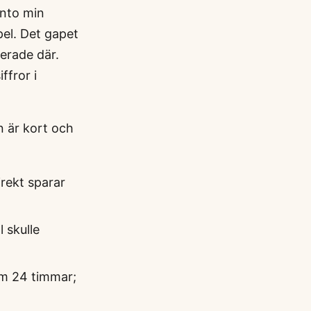
onto min
pel. Det gapet
cerade där.
ffror i
en är kort och
irekt sparar
 skulle
om 24 timmar;