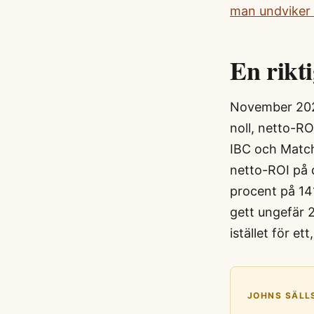
man undviker
En rikt
November 2024
noll, netto-R
IBC och Match
netto-ROI på 
procent på 14
gett ungefär 2
istället för e
JOHNS SÄLL