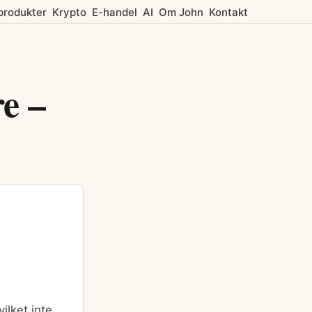
 produkter
Krypto
E-handel
AI
Om John
Kontakt
re –
ilket inte