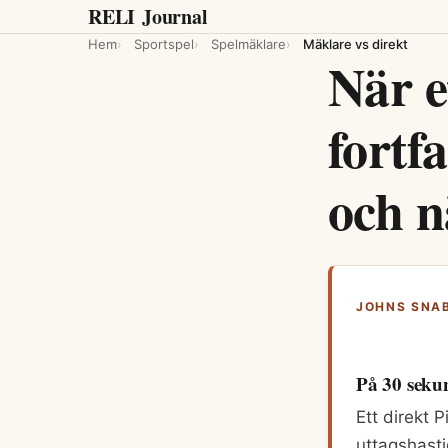
RELI
Journal
Hem
Sportspel
Spelmäklare
Mäklare vs direkt
När e
fortf
och n
JOHNS SNAB
På 30 seku
Ett direkt 
uttagshasti