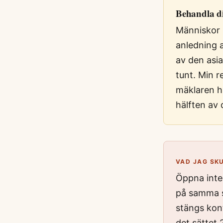
Behandla dir
Människor s
anledning a
av den asia
tunt. Min r
mäklaren ha
hälften av 
VAD JAG SK
Öppna inte 
på samma sä
stängs kont
det sättet 