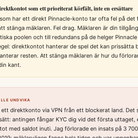
ektkontot som ett prioriterat körfält, inte en ersättare
om har ett direkt Pinnacle-konto tar ofta fel på det 
tt stänga mäklaren. Fel drag. Mäklaren är din tillgång 
tiska poolen och till redundans på de helger Pinnacle
egel: direktkontot hanterar de spel det kan prissätta 
nterar resten. Att stänga mäklaren är hur du förlorar t
din kant.
ULLE UNDVIKA
ett direktkonto via VPN från ett blockerat land. Det sl
tt: antingen fångar KYC dig vid det första uttaget, e
ot med saldot inuti. Jag förlorade en insats på 3 70
2019; mäklarvägen fanns hela tiden och var uppenbart 