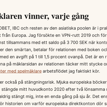
laren vinner, varje gång
OBET, IBC och resten av den asiatiska poolen är i pra
t från Europa. Jag försökte en VPN-rutt 2019 och för
st tillsammans med ett saldo på 3 700 SEK när konto
er den smärtan, betalar för relationen med boken och
ed en avgift på 1 till 1,5 procent ovanpå. Det är en r
na på mäklarsidan av relationen täcker mitt stycke
ter med spelmäklare
arbetsflödet jag faktiskt kör.
er också på stängningsrisk. Mjuka europeiska böcke
 stängde mitt huvudkonto 2020 efter två lönsamma
ldrig stängt mig, inte en enda gång på sju år. Det en
För historien om varför europeiska direktkonton dör 