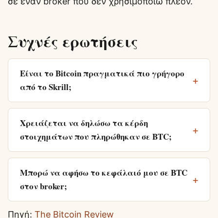
σε έναν broker που δεν χρησιμοποιώ πλέον.
Συχνές ερωτήσεις
Είναι το Bitcoin πραγματικά πιο γρήγορο
από το Skrill;
Χρειάζεται να δηλώσω τα κέρδη
στοιχημάτων που πληρώθηκαν σε BTC;
Μπορώ να αφήσω το κεφάλαιό μου σε BTC
στον broker;
Πηγή:
The Bitcoin Review