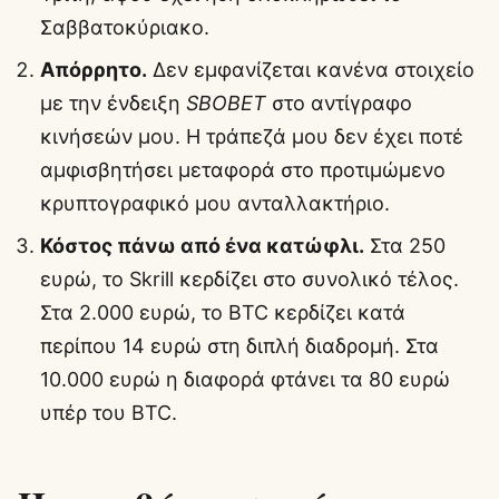
Σαββατοκύριακο.
Απόρρητο.
Δεν εμφανίζεται κανένα στοιχείο
με την ένδειξη
SBOBET
στο αντίγραφο
κινήσεών μου. Η τράπεζά μου δεν έχει ποτέ
αμφισβητήσει μεταφορά στο προτιμώμενο
κρυπτογραφικό μου ανταλλακτήριο.
Κόστος πάνω από ένα κατώφλι.
Στα 250
ευρώ, το Skrill κερδίζει στο συνολικό τέλος.
Στα 2.000 ευρώ, το BTC κερδίζει κατά
περίπου 14 ευρώ στη διπλή διαδρομή. Στα
10.000 ευρώ η διαφορά φτάνει τα 80 ευρώ
υπέρ του BTC.