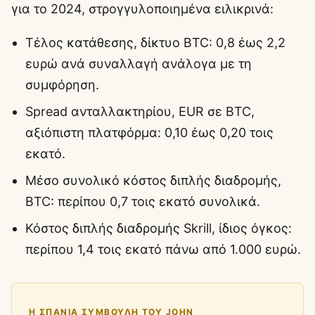
για το 2024, στρογγυλοποιημένα ειλικρινά:
Τέλος κατάθεσης, δίκτυο BTC: 0,8 έως 2,2
ευρώ ανά συναλλαγή ανάλογα με τη
συμφόρηση.
Spread ανταλλακτηρίου, EUR σε BTC,
αξιόπιστη πλατφόρμα: 0,10 έως 0,20 τοις
εκατό.
Μέσο συνολικό κόστος διπλής διαδρομής,
BTC: περίπου 0,7 τοις εκατό συνολικά.
Κόστος διπλής διαδρομής Skrill, ίδιος όγκος:
περίπου 1,4 τοις εκατό πάνω από 1.000 ευρώ.
Η ΣΠΆΝΙΑ ΣΥΜΒΟΥΛΉ ΤΟΥ JOHN