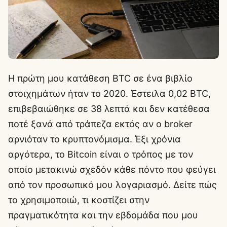
Η πρώτη μου κατάθεση BTC σε ένα βιβλίο
στοιχημάτων ήταν το 2020. Έστειλα 0,02 BTC,
επιβεβαιώθηκε σε 38 λεπτά και δεν κατέθεσα
ποτέ ξανά από τράπεζα εκτός αν ο broker
αρνιόταν το κρυπτονόμισμα. Έξι χρόνια
αργότερα, το Bitcoin είναι ο τρόπος με τον
οποίο μετακινώ σχεδόν κάθε πόντο που φεύγει
από τον προσωπικό μου λογαριασμό. Δείτε πώς
το χρησιμοποιώ, τι κοστίζει στην
πραγματικότητα και την εβδομάδα που μου