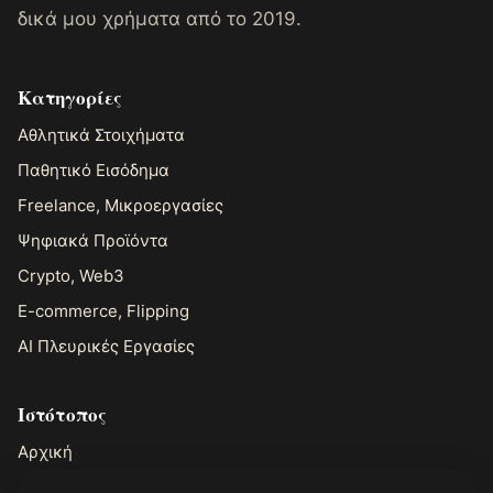
δικά μου χρήματα από το 2019.
Κατηγορίες
Αθλητικά Στοιχήματα
Παθητικό Εισόδημα
Freelance, Μικροεργασίες
Ψηφιακά Προϊόντα
Crypto, Web3
E-commerce, Flipping
AI Πλευρικές Εργασίες
Ιστότοπος
Αρχική
Σχετικά με τον John