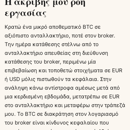
Η ακριβής μου ροή
εργασίας
Κρατώ ένα μικρό αποθεματικό BTC σε
αξιόπιστο ανταλλακτήριο, ποτέ στον broker.
Την ημέρα κατάθεσης στέλνω από το
ανταλλακτήριο απευθείας στη διεύθυνση
κατάθεσης του broker, περιμένω μία
επιβεβαίωση και τοποθετώ στοιχήματα σε EUR
ή USD μόλις πιστωθούν τα κεφάλαια. Στην
ανάληψη κάνω αντίστροφα αμέσως μετά από
μια κερδισμένη εβδομάδα, μετατρέπω σε EUR
στο ανταλλακτήριο και μεταφέρω στην τράπεζά
μου. Το BTC σε διακράτηση στον λογαριασμό
του broker είναι κίνδυνος κεφαλαίου που