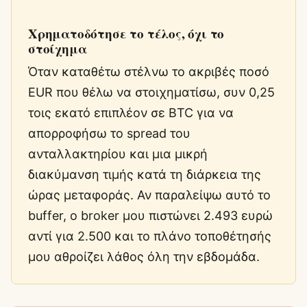
Χρηματοδότησε το τέλος, όχι το
στοίχημα
Όταν καταθέτω στέλνω το ακριβές ποσό
EUR που θέλω να στοιχηματίσω, συν 0,25
τοις εκατό επιπλέον σε BTC για να
απορροφήσω το spread του
ανταλλακτηρίου και μια μικρή
διακύμανση τιμής κατά τη διάρκεια της
ώρας μεταφοράς. Αν παραλείψω αυτό το
buffer, ο broker μου πιστώνει 2.493 ευρώ
αντί για 2.500 και το πλάνο τοποθέτησής
μου αθροίζει λάθος όλη την εβδομάδα.