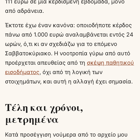
111 ευρώ σε μια κερδισμένη εβδομάδα, μόνο
από αδράνεια.
Έκτοτε έχω έναν κανόνα: οποιοδήποτε κέρδος
πάνω από 1.000 ευρώ αναλαμβάνεται εντός 24
ωρών, ό,τι κι αν σχεδιάζω για το επόμενο
Σαββατοκύριακο. Η νοοτροπία γύρω από αυτό
προέρχεται απευθείας από τη
σκέψη παθητικού
εισοδήματος
, όχι από τη λογική των
στοιχημάτων, και αυτή η αλλαγή έχει σημασία.
Τέλη και χρόνοι,
μετρημένα
Κατά προσέγγιση νούμερα από το αρχείο μου