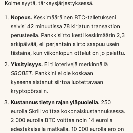
Kolme syytä, tärkeysjärjestyksessä.
Nopeus.
Keskimääräinen BTC-talletukseni
selvisi 42 minuutissa 78 kirjatun transaktion
perusteella. Pankkisiirto kesti keskimäärin 2,3
arkipäivää, eli perjantain siirto saapuu usein
tiistaina, kun viikonlopun ottelut on jo pelattu.
Yksityisyys.
Ei tilioterivejä merkinnällä
SBOBET
. Pankkini ei ole koskaan
kyseenalaistanut siirtoa luotettavaan
kryptopörssiin.
Kustannus tietyn rajan yläpuolella.
250
eurolla Skrill voittaa kokonaiskustannuksessa.
2 000 eurolla BTC voittaa noin 14 eurolla
edestakaisella matkalla. 10 000 eurolla ero on