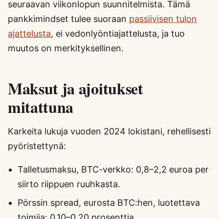
seuraavan viikonlopun suunnitelmista. Tämä
pankkimindset tulee suoraan
passiivisen tulon
ajattelusta
, ei vedonlyöntiajattelusta, ja tuo
muutos on merkityksellinen.
Maksut ja ajoitukset
mitattuna
Karkeita lukuja vuoden 2024 lokistani, rehellisesti
pyöristettynä:
Talletusmaksu, BTC-verkko: 0,8–2,2 euroa per
siirto riippuen ruuhkasta.
Pörssin spread, eurosta BTC:hen, luotettava
toimija: 0,10–0,20 prosenttia.