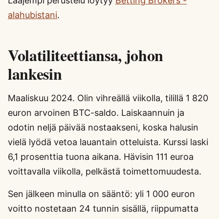
Laajempi perustelu löytyy
Betting Brokers -
alahubistani
.
Volatiliteettiansa, johon
lankesin
Maaliskuu 2024. Olin vihreällä viikolla, tilillä 1 820
euron arvoinen BTC-saldo. Laiskaannuin ja
odotin neljä päivää nostaakseni, koska halusin
vielä lyödä vetoa lauantain otteluista. Kurssi laski
6,1 prosenttia tuona aikana. Hävisin 111 euroa
voittavalla viikolla, pelkästä toimettomuudesta.
Sen jälkeen minulla on sääntö: yli 1 000 euron
voitto nostetaan 24 tunnin sisällä, riippumatta