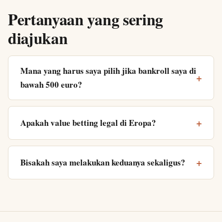
Pertanyaan yang sering
diajukan
Mana yang harus saya pilih jika bankroll saya di
bawah 500 euro?
Apakah value betting legal di Eropa?
Bisakah saya melakukan keduanya sekaligus?