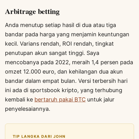
Arbitrage betting
Anda menutup setiap hasil di dua atau tiga
bandar pada harga yang menjamin keuntungan
kecil. Varians rendah, ROI rendah, tingkat
penutupan akun sangat tinggi. Saya
mencobanya pada 2022, meraih 1,4 persen pada
omzet 12.000 euro, dan kehilangan dua akun
bandar dalam empat bulan. Versi terbersih hari
ini ada di sportsbook kripto, yang terhubung
kembali ke
bertaruh pakai BTC
untuk jalur
penyelesaiannya.
TIP LANGKA DARI JOHN