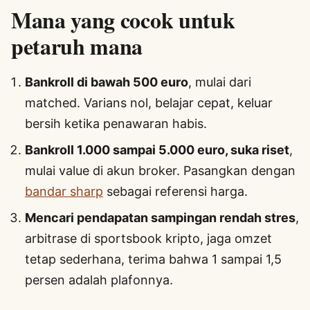
Mana yang cocok untuk
petaruh mana
Bankroll di bawah 500 euro
, mulai dari
matched. Varians nol, belajar cepat, keluar
bersih ketika penawaran habis.
Bankroll 1.000 sampai 5.000 euro, suka riset
,
mulai value di akun broker. Pasangkan dengan
bandar sharp
sebagai referensi harga.
Mencari pendapatan sampingan rendah stres
,
arbitrase di sportsbook kripto, jaga omzet
tetap sederhana, terima bahwa 1 sampai 1,5
persen adalah plafonnya.