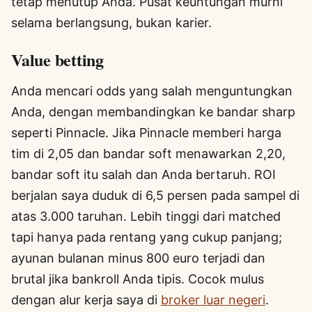
tetap menutup Anda. Pusat keuntungan murni
selama berlangsung, bukan karier.
Value betting
Anda mencari odds yang salah menguntungkan
Anda, dengan membandingkan ke bandar sharp
seperti Pinnacle. Jika Pinnacle memberi harga
tim di 2,05 dan bandar soft menawarkan 2,20,
bandar soft itu salah dan Anda bertaruh. ROI
berjalan saya duduk di 6,5 persen pada sampel di
atas 3.000 taruhan. Lebih tinggi dari matched
tapi hanya pada rentang yang cukup panjang;
ayunan bulanan minus 800 euro terjadi dan
brutal jika bankroll Anda tipis. Cocok mulus
dengan alur kerja saya di
broker luar negeri
.