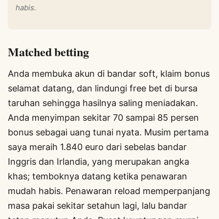
habis.
Matched betting
Anda membuka akun di bandar soft, klaim bonus
selamat datang, dan lindungi free bet di bursa
taruhan sehingga hasilnya saling meniadakan.
Anda menyimpan sekitar 70 sampai 85 persen
bonus sebagai uang tunai nyata. Musim pertama
saya meraih 1.840 euro dari sebelas bandar
Inggris dan Irlandia, yang merupakan angka
khas; temboknya datang ketika penawaran
mudah habis. Penawaran reload memperpanjang
masa pakai sekitar setahun lagi, lalu bandar