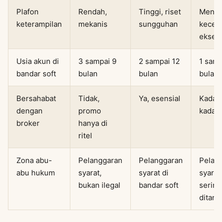
Plafon
Rendah,
Tinggi, riset
Menen
keterampilan
mekanis
sungguhan
kecep
eksek
Usia akun di
3 sampai 9
2 sampai 12
1 samp
bandar soft
bulan
bulan
bulan
Bersahabat
Tidak,
Ya, esensial
Kadan
dengan
promo
kadan
broker
hanya di
ritel
Zona abu-
Pelanggaran
Pelanggaran
Pelan
abu hukum
syarat,
syarat di
syarat
bukan ilegal
bandar soft
sering
ditand