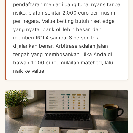
pendaftaran menjadi uang tunai nyaris tanpa
risiko, plafon sekitar 2.000 euro per musim
per negara. Value betting butuh riset edge
yang nyata, bankroll lebih besar, dan
memberi ROI 4 sampai 8 persen bila
dijalankan benar. Arbitrase adalah jalan
tengah yang membosankan. Jika Anda di
bawah 1.000 euro, mulailah matched, lalu
naik ke value.