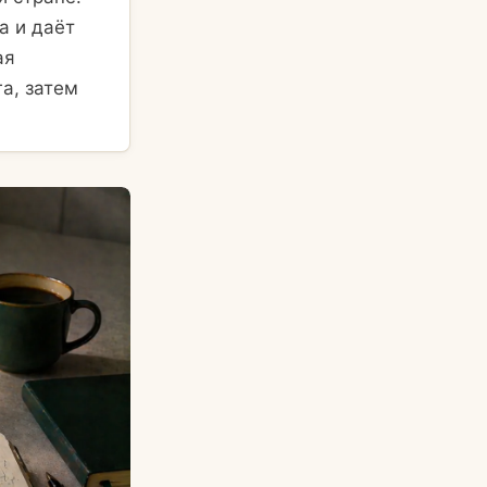
а и даёт
ая
га, затем