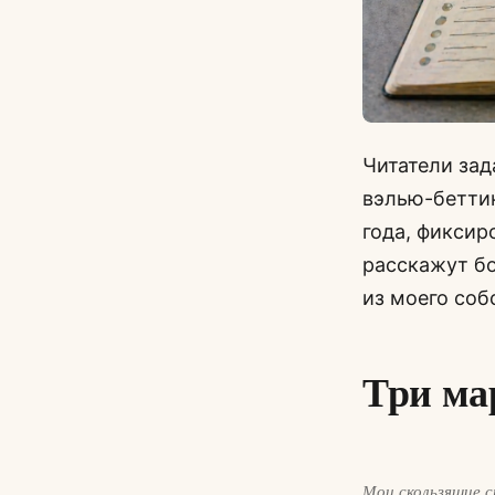
Читатели зад
вэлью-беттин
года, фиксиро
расскажут бо
из моего соб
Три ма
Мои скользящие ср