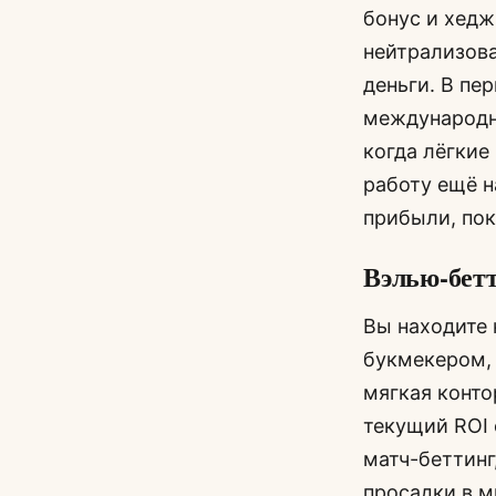
бонус и хедж
нейтрализова
деньги. В пе
международны
когда лёгкие
работу ещё н
прибыли, пок
Вэлью-бет
Вы находите 
букмекером, 
мягкая конто
текущий ROI 
матч-беттинг
просадки в м