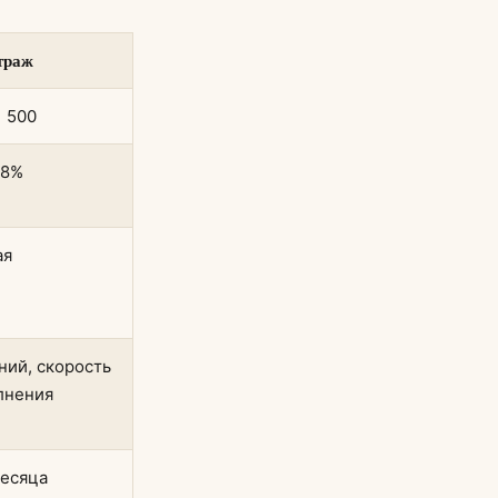
траж
1 500
,8%
ая
ний, скорость
лнения
месяца