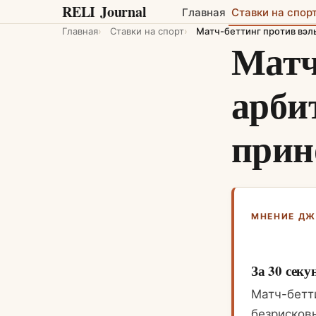
RELI
Journal
Главная
Ставки на спор
Главная
Ставки на спорт
Матч-беттинг против вэл
Матч
арби
прин
МНЕНИЕ Д
За 30 секу
Матч-бетт
безрисковы