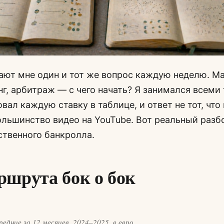
ают мне один и тот же вопрос каждую неделю. Ма
г, арбитраж — с чего начать? Я занимался всеми
вал каждую ставку в таблице, и ответ не тот, что
льшинство видео на YouTube. Вот реальный разб
ственного банкролла.
ршрута бок о бок
едние за 12 месяцев, 2024–2025, в евро