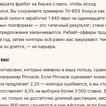
ируете фрибет на бирже ставок, чтобы исход
лся. Вы сохраняете примерно 70–85% бонуса как
рвый сезон я заработал 1 840 евро на одиннадцати
х платформах — это типичный результат; стена 
 предложения заканчиваются. Рибейт-офферы пр
а год, затем конторы всё равно вас закрывают. Ч
а он длится, — не карьера.
тинг
котировки, которые неверны в вашу пользу, сравн
например Pinnacle. Если Pinnacle оценивает коман
ра предлагает 2,20 — контора ошибается, и вы ст
составляет 6,5% на выборке более 3 000 ставок. 
, но только на достаточно длинной дистанции; ме
инус 800 евро случаются и они жёсткие, если ба