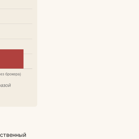
фазой
тственный