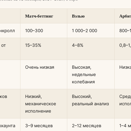
Матч-беттинг
Вэлью
Арби
нкролл
100–300
1 000–2 000
800–
 от
15–35%
4–8%
0,8–1
Очень низкая
Высокая,
Низк
недельные
колебания
ков
Низкий,
Высокий,
Сред
механическое
реальный анализ
испо
исполнение
ккаунта
3–9 месяцев
2–12 месяцев
1–4 