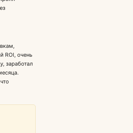
ез
овкам,
 ROI, очень
у, заработал
месяца.
 что