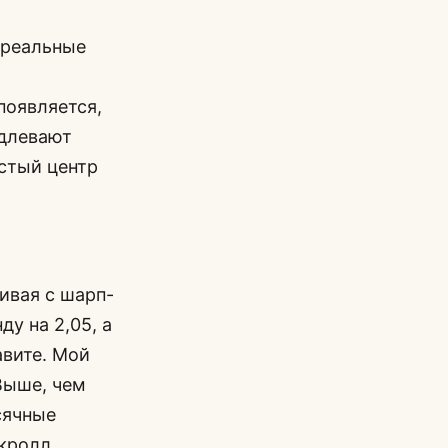
 реальные
появляется,
одлевают
истый центр
ивая с шарп-
ду на 2,05, а
авите. Мой
Выше, чем
сячные
нкролл