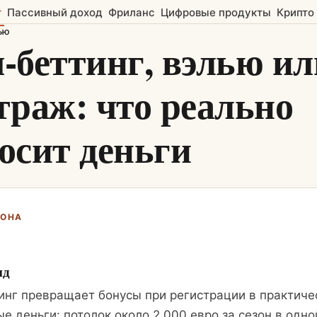
т
Пассивный доход
Фриланс
Цифровые продукты
Крипто
ью
-беттинг, вэлью ил
траж: что реально
осит деньги
ЖОНА
нд
инг превращает бонусы при регистрации в практиче
е деньги: потолок около 2 000 евро за сезон в одно