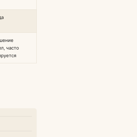
да
шение
л, часто
ируется