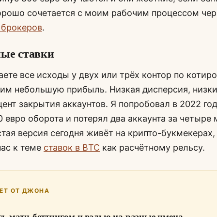
орошо сочетается с моим рабочим процессом чер
 брокеров
.
ые ставки
ете все исходы у двух или трёх контор по котир
м небольшую прибыль. Низкая дисперсия, низкий
ент закрытия аккаунтов. Я попробовал в 2022 год
00 евро оборота и потерял два аккаунта за четыре 
тая версия сегодня живёт на крипто-букмекерах,
ас к теме
ставок в BTC
как расчётному рельсу.
ЕТ ОТ ДЖОНА
ь матч-беттингом и вэлью на разные имена