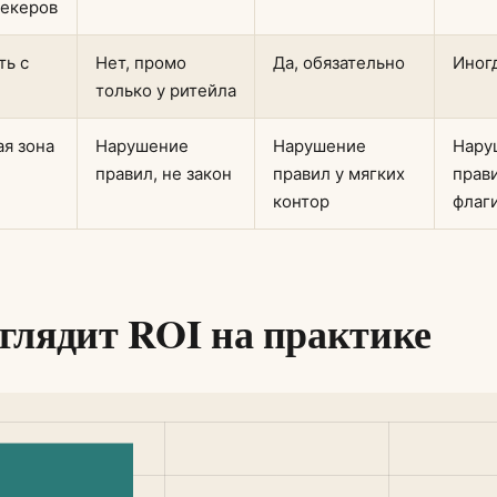
мекеров
ть с
Нет, промо
Да, обязательно
Иног
только у ритейла
ая зона
Нарушение
Нарушение
Нару
правил, не закон
правил у мягких
прави
контор
флаг
глядит ROI на практике