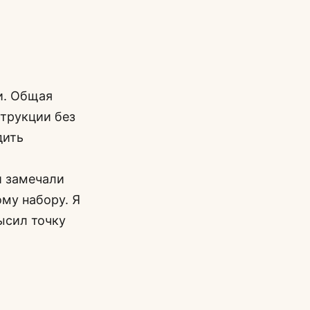
и. Общая
трукции без
дить
и замечали
ому набору. Я
высил точку