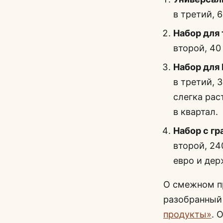
в третий, 
Набор для
второй, 40
Набор для
в третий, 
слегка рас
в квартал.
Набор с г
второй, 24
евро и дер
О смежном пр
разобранный
продукты»
. 