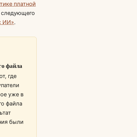
тике платной
я следующего
с ИИ»
.
го файла
т, где
упатели
ное уже в
го файла
ьтат
ания были