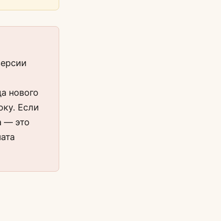
версии
а нового
оку. Если
а — это
чата