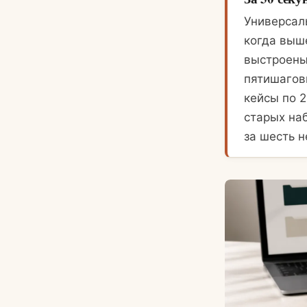
Универсал
когда выше
выстроены
пятишагов
кейсы по 2
старых наб
за шесть н