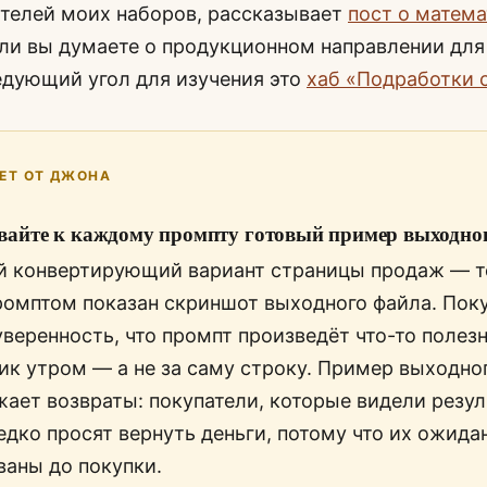
телей моих наборов, рассказывает
пост о матема
сли вы думаете о продукционном направлении дл
едующий угол для изучения это
хаб «Подработки 
ЕТ ОТ ДЖОНА
айте к каждому промпту готовый пример выходно
 конвертирующий вариант страницы продаж — то
ромптом показан скриншот выходного файла. Пок
уверенность, что промпт произведёт что-то полез
ик утром — а не за саму строку. Пример выходно
жает возвраты: покупатели, которые видели резул
редко просят вернуть деньги, потому что их ожид
аны до покупки.