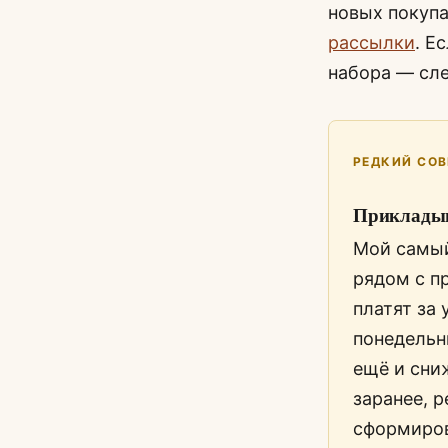
новых покупа
рассылки
. Е
набора — сл
РЕДКИЙ СОВ
Прикладыв
Мой самый
рядом с п
платят за 
понедельн
ещё и сни
заранее, 
сформиров