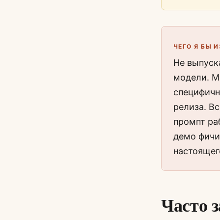
ЧЕГО Я БЫ 
Не выпуск
модели. М
специфичн
релиза. Вс
промпт ра
демо фичи,
настоящег
Часто 