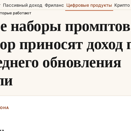
т
Пассивный доход
Фриланс
Цифровые продукты
Крипто
оторые работают
е наборы промптов
пор приносят доход 
еднего обновления
ли
ЖОНА
нд