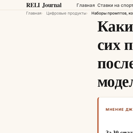
RELI
Journal
Главная
Ставки на спор
Главная
Цифровые продукты
Наборы промптов, к
Каки
сих 
посл
моде
МНЕНИЕ Д
За 30 секу