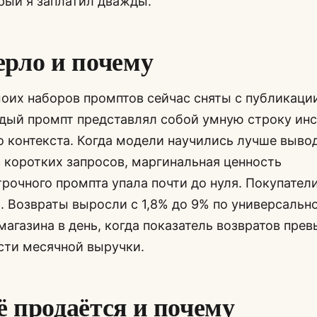
орый я заплатил дважды.
ерло и почему
моих наборов промптов сейчас сняты с публикаци
дый промпт представлял собой умную строку инс
 контекста. Когда модели научились лучше выво
 коротких запросов, маргинальная ценность
рочного промпта упала почти до нуля. Покупател
и. Возвраты выросли с 1,8% до 9% по универсальн
 магазина в день, когда показатель возвратов пре
сти месячной выручки.
ё продаётся и почему