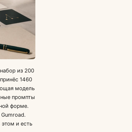
 набор из 200
 принёс 1460
ующая модель
льные промпты
дной форме.
а Gumroad.
 этом и есть