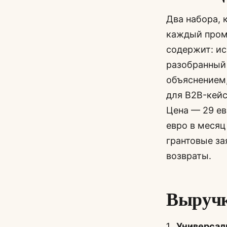
Два набора, 
каждый промп
содержит: ис
разобранный
объяснением,
для B2B-кейс
Цена — 29 ев
евро в месяц
грантовые за
возвраты.
Выручк
Универсал