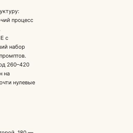
уктуру:
очий процесс
,
E с
ший набор
 промптов.
ход 260–420
н на
почти нулевые
второй, 180 —