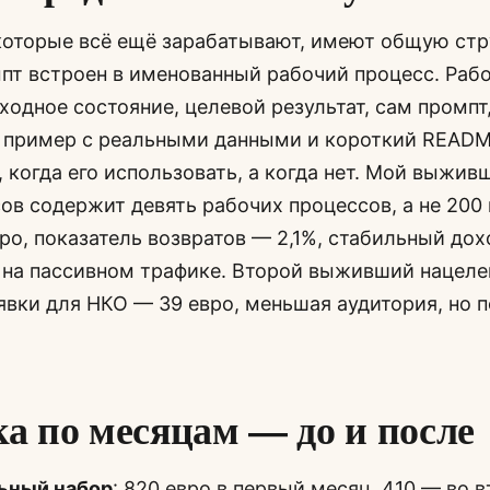
которые всё ещё зарабатывают, имеют общую стр
т встроен в именованный рабочий процесс. Раб
ходное состояние, целевой результат, сам промпт
 пример с реальными данными и короткий READM
 когда его использовать, а когда нет. Мой выжив
ов содержит девять рабочих процессов, а не 200
ро, показатель возвратов — 2,1%, стабильный до
 на пассивном трафике. Второй выживший нацеле
явки для НКО — 39 евро, меньшая аудитория, но 
а по месяцам — до и после
ьный набор
: 820 евро в первый месяц, 410 — во 