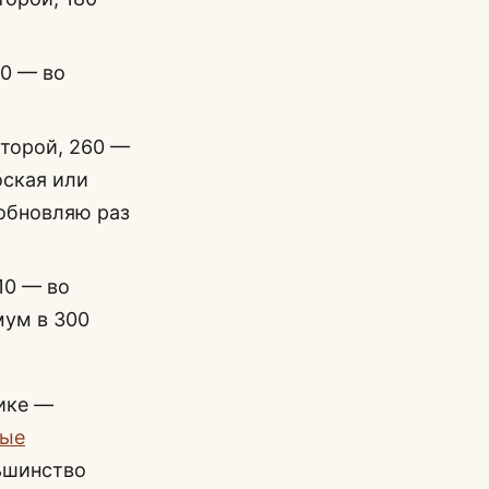
10 — во
второй, 260 —
оская или
 обновляю раз
10 — во
мум в 300
ике —
вые
льшинство