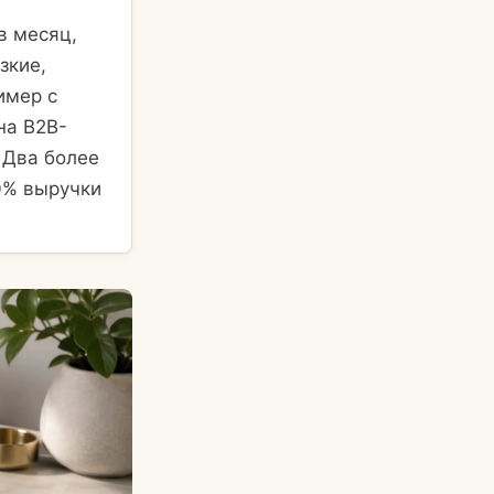
в месяц,
зкие,
имер с
на B2B-
 Два более
90% выручки