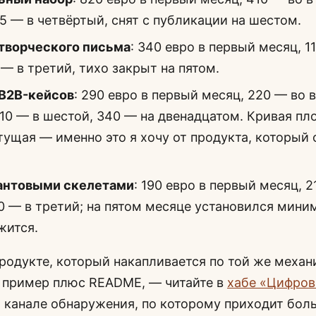
65 — в четвёртый, снят с публикации на шестом.
 творческого письма
: 340 евро в первый месяц, 1
 — в третий, тихо закрыт на пятом.
 B2B-кейсов
: 290 евро в первый месяц, 220 — во 
310 — в шестой, 340 — на двенадцатом. Кривая пл
тущая — именно это я хочу от продукта, который
рантовыми скелетами
: 190 евро в первый месяц, 2
0 — в третий; на пятом месяце установился мини
жится.
одукте, который накапливается по той же механ
 пример плюс README, — читайте в
хабе «Цифро
О канале обнаружения, по которому приходит бо