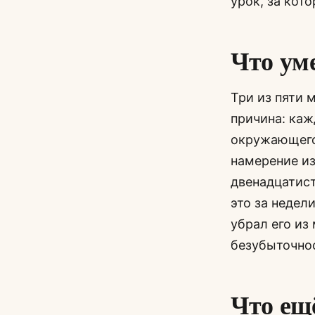
урок, за кот
Что ум
Три из пяти 
причина: каж
окружающего
намерение из
двенадцатист
это за недел
убрал его из
безубыточно
Что ещ