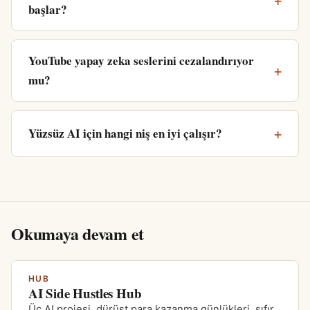
başlar?
YouTube yapay zeka seslerini cezalandırıyor
mu?
Yüzsüz AI için hangi niş en iyi çalışır?
Okumaya devam et
HUB
AI Side Hustles Hub
Üç AI projesi, dürüst para kazanma günlükleri, sıfır