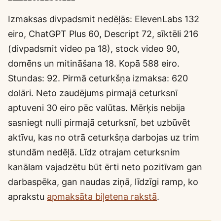
Izmaksas divpadsmit nedēļās: ElevenLabs 132
eiro, ChatGPT Plus 60, Descript 72, sīktēli 216
(divpadsmit video pa 18), stock video 90,
domēns un mitināšana 18. Kopā 588 eiro.
Stundas: 92. Pirmā ceturkšņa izmaksa: 620
dolāri. Neto zaudējums pirmajā ceturksnī
aptuveni 30 eiro pēc valūtas. Mērķis nebija
sasniegt nulli pirmajā ceturksnī, bet uzbūvēt
aktīvu, kas no otrā ceturkšņa darbojas uz trim
stundām nedēļā. Līdz otrajam ceturksnim
kanālam vajadzētu būt ērti neto pozitīvam gan
darbaspēka, gan naudas ziņā, līdzīgi ramp, ko
aprakstu
apmaksāta biļetena rakstā
.