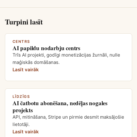
Turpini lasīt
CENTRS
AI papildu nodarbju centrs
Trīs AI projekti, godīgi monetizācijas žurnāli, nulle
maģiskās domāšanas.
Lasīt vairāk
LĪDZĪGS
AI čatbotu abonēšana, nedēļas nogales
projekts
API, mitināšana, Stripe un pirmie desmit maksājošie
lietotāji.
Lasīt vairāk