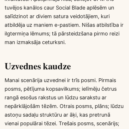
tuvējos kanālos caur Social Blade aplēsēm un
salīdzinot ar diviem satura veidotājiem, kuri
atbildēja uz maniem e-pastiem. Nišas atbilstība ir
ilgtermiņa lēmums; tā pārsteidzšana pirmo reizi
man izmaksāja ceturksni.
Uzvednes kaudze
Manai scenārija uzvednei ir trīs posmi. Pirmais
posms, pētījuma kopsavilkums; ielīmēju četrus
rangā esošus rakstus un lūdzu sarakstu ar
nepārklājošām tēzēm. Otrais posms, plāns; lūdzu
astoņu sadaļu struktūru ar āķi, kas pretrunā
vienai populārai tēzei. Trešais posms, scenārijs;