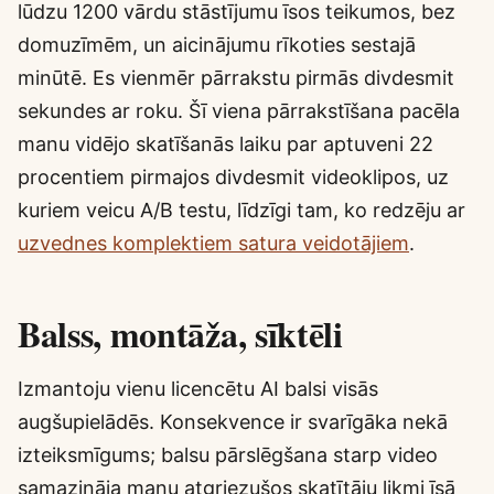
lūdzu 1200 vārdu stāstījumu īsos teikumos, bez
domuzīmēm, un aicinājumu rīkoties sestajā
minūtē. Es vienmēr pārrakstu pirmās divdesmit
sekundes ar roku. Šī viena pārrakstīšana pacēla
manu vidējo skatīšanās laiku par aptuveni 22
procentiem pirmajos divdesmit videoklipos, uz
kuriem veicu A/B testu, līdzīgi tam, ko redzēju ar
uzvednes komplektiem satura veidotājiem
.
Balss, montāža, sīktēli
Izmantoju vienu licencētu AI balsi visās
augšupielādēs. Konsekvence ir svarīgāka nekā
izteiksmīgums; balsu pārslēgšana starp video
samazināja manu atgriezušos skatītāju likmi īsā