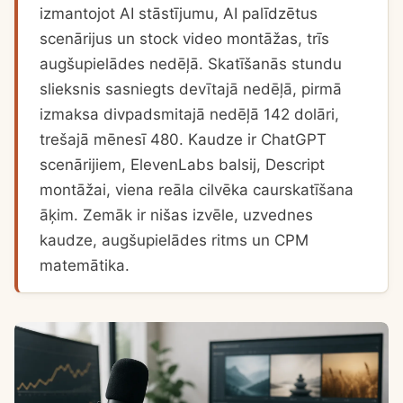
izmantojot AI stāstījumu, AI palīdzētus
scenārijus un stock video montāžas, trīs
augšupielādes nedēļā. Skatīšanās stundu
slieksnis sasniegts devītajā nedēļā, pirmā
izmaksa divpadsmitajā nedēļā 142 dolāri,
trešajā mēnesī 480. Kaudze ir ChatGPT
scenārijiem, ElevenLabs balsij, Descript
montāžai, viena reāla cilvēka caurskatīšana
āķim. Zemāk ir nišas izvēle, uzvednes
kaudze, augšupielādes ritms un CPM
matemātika.