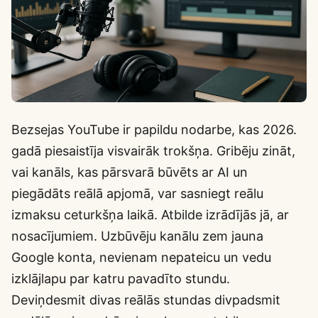
Bezsejas YouTube ir papildu nodarbe, kas 2026.
gadā piesaistīja visvairāk trokšņa. Gribēju zināt,
vai kanāls, kas pārsvarā būvēts ar AI un
piegādāts reālā apjomā, var sasniegt reālu
izmaksu ceturkšņa laikā. Atbilde izrādījās jā, ar
nosacījumiem. Uzbūvēju kanālu zem jauna
Google konta, nevienam nepateicu un vedu
izklājlapu par katru pavadīto stundu.
Deviņdesmit divas reālās stundas divpadsmit