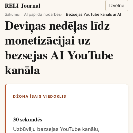
RELI
Journal
Izvēlne
Sākums
AI papildu nodarbes
Bezsejas YouTube kanāls ar AI
Deviņas nedēļas līdz
monetizācijai uz
bezsejas AI YouTube
kanāla
DŽONA ĪSAIS VIEDOKLIS
30 sekundēs
Uzbūvēju bezsejas YouTube kanālu,