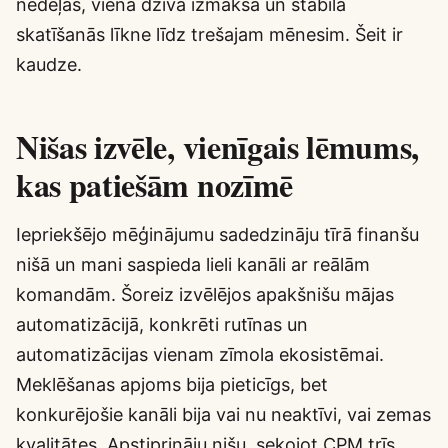
nedēļās, viena dzīva izmaksa un stabila
skatīšanās līkne līdz trešajam mēnesim. Šeit ir
kaudze.
Nišas izvēle, vienīgais lēmums,
kas patiešām nozīmē
Iepriekšējo mēģinājumu sadedzināju tīrā finanšu
nišā un mani saspieda lieli kanāli ar reālām
komandām. Šoreiz izvēlējos apakšnišu mājas
automatizācijā, konkrēti rutīnas un
automatizācijas vienam zīmola ekosistēmai.
Meklēšanas apjoms bija pieticīgs, bet
konkurējošie kanāli bija vai nu neaktīvi, vai zemas
kvalitātes. Apstiprināju nišu, sekojot CPM trīs