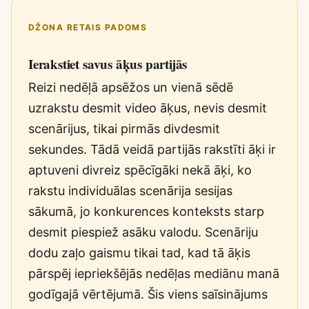
DŽONA RETAIS PADOMS
Ierakstiet savus āķus partijās
Reizi nedēļā apsēžos un vienā sēdē
uzrakstu desmit video āķus, nevis desmit
scenārijus, tikai pirmās divdesmit
sekundes. Tādā veidā partijās rakstīti āķi ir
aptuveni divreiz spēcīgāki nekā āķi, ko
rakstu individuālas scenārija sesijas
sākumā, jo konkurences konteksts starp
desmit piespiež asāku valodu. Scenāriju
dodu zaļo gaismu tikai tad, kad tā āķis
pārspēj iepriekšējās nedēļas mediānu manā
godīgajā vērtējumā. Šis viens saīsinājums