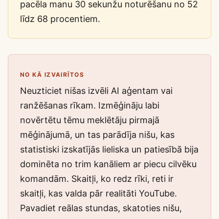
pacēla manu 30 sekunžu noturēšanu no 52
līdz 68 procentiem.
NO KĀ IZVAIRĪTOS
Neuzticiet nišas izvēli AI aģentam vai
ranžēšanas rīkam. Izmēģināju labi
novērtētu tēmu meklētāju pirmajā
mēģinājumā, un tas parādīja nišu, kas
statistiski izskatījās lieliska un patiesībā bija
dominēta no trim kanāliem ar piecu cilvēku
komandām. Skaitļi, ko redz rīki, reti ir
skaitļi, kas valda pār realitāti YouTube.
Pavadiet reālas stundas, skatoties nišu,