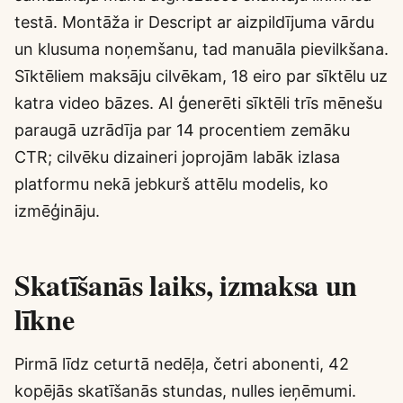
testā. Montāža ir Descript ar aizpildījuma vārdu
un klusuma noņemšanu, tad manuāla pievilkšana.
Sīktēliem maksāju cilvēkam, 18 eiro par sīktēlu uz
katra video bāzes. AI ģenerēti sīktēli trīs mēnešu
paraugā uzrādīja par 14 procentiem zemāku
CTR; cilvēku dizaineri joprojām labāk izlasa
platformu nekā jebkurš attēlu modelis, ko
izmēģināju.
Skatīšanās laiks, izmaksa un
līkne
Pirmā līdz ceturtā nedēļa, četri abonenti, 42
kopējās skatīšanās stundas, nulles ieņēmumi.