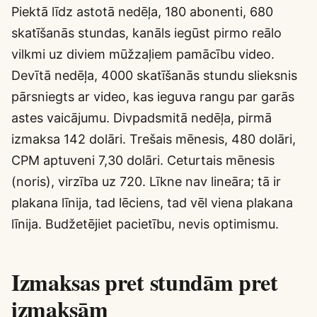
Piektā līdz astotā nedēļa, 180 abonenti, 680
skatīšanās stundas, kanāls iegūst pirmo reālo
vilkmi uz diviem mūžzaļiem pamācību video.
Devītā nedēļa, 4000 skatīšanās stundu slieksnis
pārsniegts ar video, kas ieguva rangu par garās
astes vaicājumu. Divpadsmitā nedēļa, pirmā
izmaksa 142 dolāri. Trešais mēnesis, 480 dolāri,
CPM aptuveni 7,30 dolāri. Ceturtais mēnesis
(noris), virzība uz 720. Līkne nav lineāra; tā ir
plakana līnija, tad lēciens, tad vēl viena plakana
līnija. Budžetējiet pacietību, nevis optimismu.
Izmaksas pret stundām pret
izmaksām