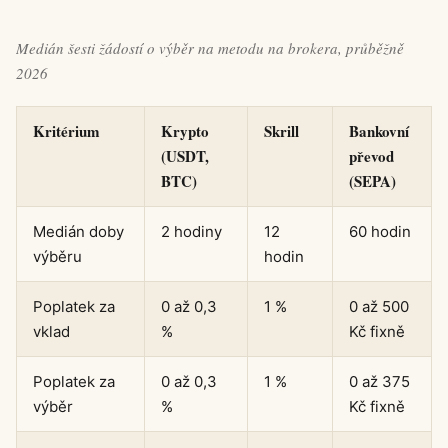
Medián šesti žádostí o výběr na metodu na brokera, průběžně
2026
Kritérium
Krypto
Skrill
Bankovní
(USDT,
převod
BTC)
(SEPA)
Medián doby
2 hodiny
12
60 hodin
výběru
hodin
Poplatek za
0 až 0,3
1 %
0 až 500
vklad
%
Kč fixně
Poplatek za
0 až 0,3
1 %
0 až 375
výběr
%
Kč fixně