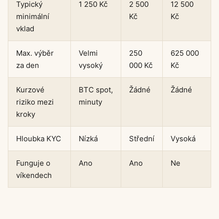
Typický
1 250 Kč
2 500
12 500
minimální
Kč
Kč
vklad
Max. výběr
Velmi
250
625 000
za den
vysoký
000 Kč
Kč
Kurzové
BTC spot,
Žádné
Žádné
riziko mezi
minuty
kroky
Hloubka KYC
Nízká
Střední
Vysoká
Funguje o
Ano
Ano
Ne
víkendech