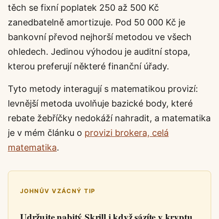
těch se fixní poplatek 250 až 500 Kč
zanedbatelně amortizuje. Pod 50 000 Kč je
bankovní převod nejhorší metodou ve všech
ohledech. Jedinou výhodou je auditní stopa,
kterou preferují některé finanční úřady.
Tyto metody interagují s matematikou provizí:
levnější metoda uvolňuje bazické body, které
rebate žebříčky nedokáží nahradit, a matematika
je v mém článku o
provizi brokera, celá
matematika
.
JOHNŮV VZÁCNÝ TIP
Udržujte nabitý Skrill i když sázíte v kryptu