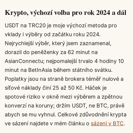
Krypto, výchozí volba pro rok 2024 a dál
USDT na TRC20 je moje výchozí metoda pro
vklady i výběry od začátku roku 2024.
Nejrychlejší výběr, který jsem zaznamenal,
dorazil do peněženky za 62 minut na
AsianConnectu; nejpomalejší trvalo 4 hodiny 10
minut na BetInAsia během státního svátku.
Poplatky jsou na straně brokera téměř nulové a
síťové náklady činí 25 až 50 Kč. Háček je
spotové riziko v okně mezi výběrem a zpětnou
konverzí na koruny; držím USDT, ne BTC, právě
abych se mu vyhnul. Celkové zdůvodnění krypta
ve sázení najdete v mém článku o
sázení v BTC
.