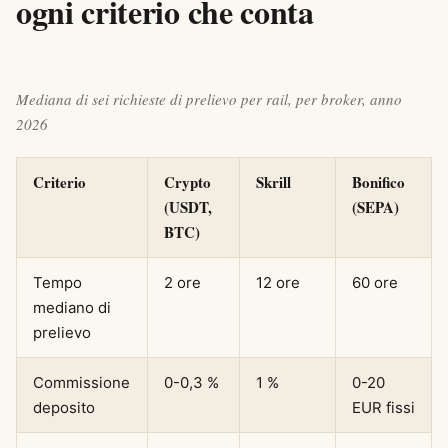
ogni criterio che conta
Mediana di sei richieste di prelievo per rail, per broker, anno
2026
Criterio
Crypto
Skrill
Bonifico
(USDT,
(SEPA)
BTC)
Tempo
2 ore
12 ore
60 ore
mediano di
prelievo
Commissione
0-0,3 %
1 %
0-20
deposito
EUR fissi