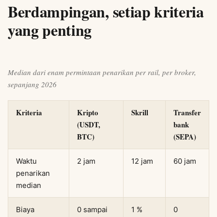
Berdampingan, setiap kriteria
yang penting
Median dari enam permintaan penarikan per rail, per broker,
sepanjang 2026
Kriteria
Kripto
Skrill
Transfer
(USDT,
bank
BTC)
(SEPA)
Waktu
2 jam
12 jam
60 jam
penarikan
median
Biaya
0 sampai
1 %
0