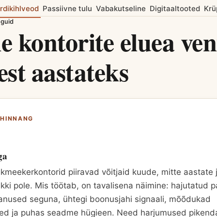
rdikihlveod
Passiivne tulu
Vabakutseline
Digitaaltooted
Krü
nguid
 kontorite eluea ven
st aastateks
E HINNANG
ga
eekerkontorid piiravad võitjaid kuude, mitte aastate 
rikki pole. Mis töötab, on tavalisena näimine: hajutatud 
anused seguna, ühtegi boonusjahi signaali, mõõdukad
sed ja puhas seadme hügieen. Need harjumused pikend