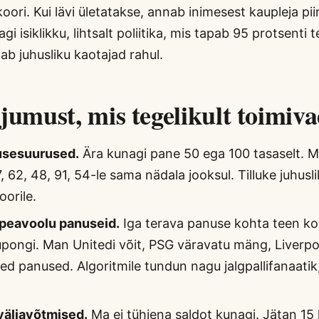
koori. Kui lävi ületatakse, annab inimesest kaupleja pi
gi isiklikku, lihtsalt poliitika, mis tapab 95 protsenti 
oiab juhusliku kaotajad rahul.
jumust, mis tegelikult toimiv
usesuurused.
Ära kunagi pane 50 ega 100 tasaselt. 
 62, 48, 91, 54-le sama nädala jooksul. Tilluke juhusl
oorile.
 peavoolu panuseid.
Iga terava panuse kohta teen ko
pongi. Man Unitedi võit, PSG väravatu mäng, Liverp
sed panused. Algoritmile tundun nagu jalgpallifanaatik
äljavõtmised.
Ma ei tühjena saldot kunagi. Jätan 15