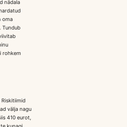
nd nädala
ümardatud
en oma
a. Tundub
iivitab
minu
gi rohkem
Riskitiimid
ad välja nagu
iis 410 eurot,
tte kunagi