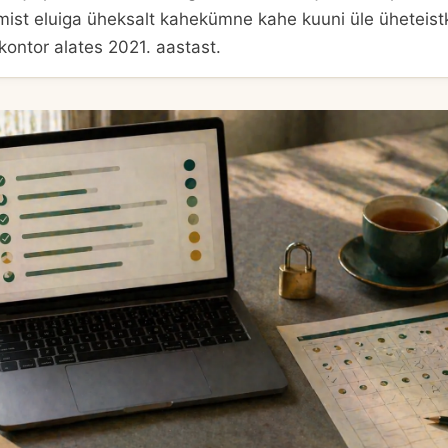
mist eluiga üheksalt kahekümne kahe kuuni üle üheteis
ontor alates 2021. aastast.