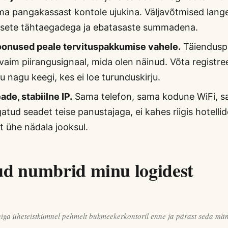
ma pangakassast kontole ujukina. Väljavõtmised lang
rsete tähtaegadega ja ebatasaste summadena.
boonused peale tervituspakkumise vahele.
Täiendusp
vaim piirangusignaal, mida olen näinud. Võta registre
tu nagu keegi, kes ei loe turunduskirju.
ade, stabiilne IP.
Sama telefon, sama kodune WiFi, sa
gatud seadet teise panustajaga, ei kahes riigis hotelli
t ühe nädala jooksul.
ud numbrid minu logidest
iga üheteistkümnel pehmelt bukmeekerkontoril enne ja pärast seda mä