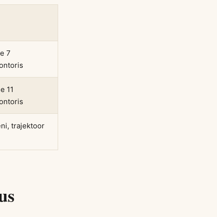
e 7
ntoris
e 11
ntoris
ni, trajektoor
us