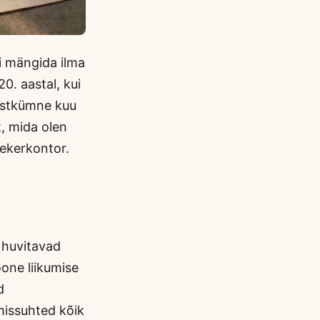
i mängida ilma
0. aastal, kui
eistkümne kuu
, mida olen
ekerkontor.
d huvitavad
oone liikumise
d
missuhted kõik