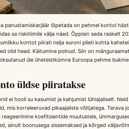
oma panustamiskarjäär lõpetada on pehmel kontol häst
das sa riskitiimile välja näed. Õppisin seda raskelt 202
mlikku kontot piirati nelja euroni pileti kohta kahet
sed olid head. Käitumine polnud. Siin on mänguraamat
 jooksutanud üle üheteistkümne Euroopa pehme bukme
nto üldse piiratakse
d ei hooli su kasumist ja kahjumist lühiajaliselt. Nei
d, mis korreleeruvad pikaajaliste võitjatega. Terava j
re reageerimine koefitsientide muutustele, ümmarguse
d, ainult boonusega sissemaksed ja kõrged väljavõt