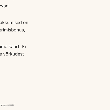
evad
akkumised on
erimisbonus,
ma kaart. Ei
de võrkudest
nguplaani