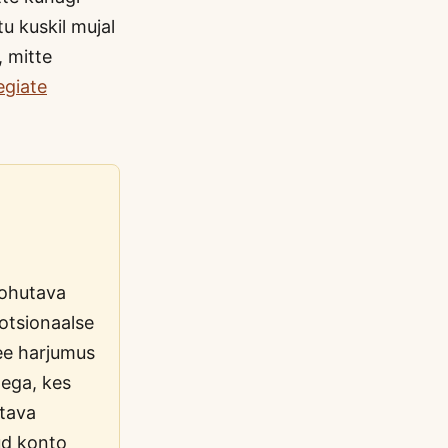
u kuskil mujal
 mitte
egiate
kohutava
otsionaalse
ee harjumus
tega, kes
atava
ud konto