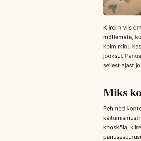
Kiireim viis 
mõtlemata, kui
kolm minu kasu
jooksul. Panu
sellest ajast
Miks ko
Pehmed kontori
käitumismustri
kooskõla, kii
panusesuuruse