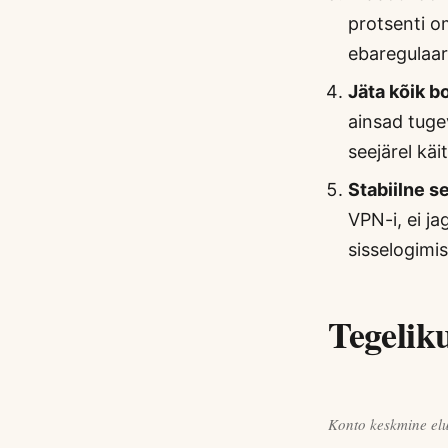
protsenti o
ebaregulaa
Jäta kõik 
ainsad tuge
seejärel käi
Stabiilne se
VPN-i, ei ja
sisselogimis
Tegelik
Konto keskmine elu