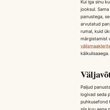
Kui iga sinu 
jooksul. Sama 
panustega, ses
arvutatud pan
rumal, kuid ük
märgistamist u
välismaakleri
käikulisaaega.
Väljavõ
Paljud panusta
logivad seda 
puhkusefond tä
siis kuu aega