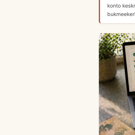
konto kesk
bukmeekerk