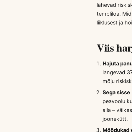
lähevad riskis
templiloa. Mida
liiklusest ja h
Viis har
Hajuta pan
langevad 37,
mõju riskisk
Sega sisse
peavoolu ku
alla – väike
joonekütt.
Mõõdukad v