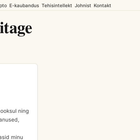
pto
E-kaubandus
Tehisintellekt
Johnist
Kontakt
itage
jooksul ning
panused,
asid minu