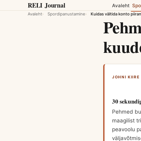
RELI
Journal
Avaleht
Spo
Avaleht
Spordipanustamine
Kuidas vältida konto piira
Pehme
kuude
JOHNI KIIR
30 sekundi
Pehmed bukm
maagilist t
peavoolu p
väljavõtmi