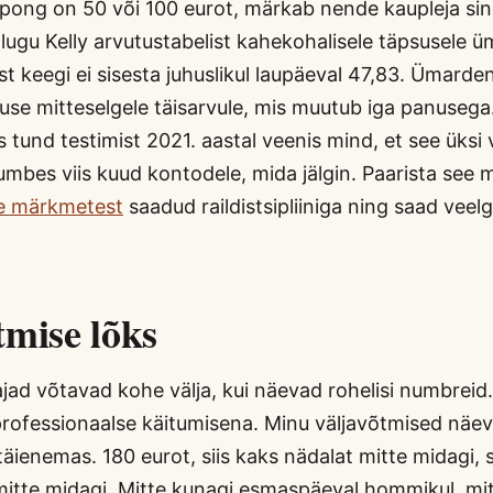
kupong on 50 või 100 eurot, märkab nende kaupleja si
lugu Kelly arvutustabelist kahekohalisele täpsusele 
t keegi ei sisesta juhuslikul laupäeval 47,83. Ümard
use mitteselgele täisarvule, mis muutub iga panuseg
s tund testimist 2021. aastal veenis mind, et see üksi v
mbes viis kuud kontodele, mida jälgin. Paarista see 
te märkmetest
saadud raildistsipliiniga ning saad veel
tmise lõks
jad võtavad kohe välja, kui näevad rohelisi numbreid. 
professionaalse käitumisena. Minu väljavõtmised näev
ienemas. 180 eurot, siis kaks nädalat mitte midagi, s
 mitte midagi. Mitte kunagi esmaspäeval hommikul, mi