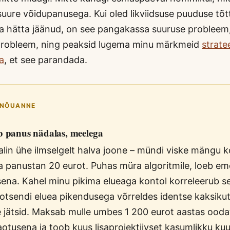
uure võidupanusega. Kui oled likviidsuse puuduse tõtt
 hätta jäänud, on see pangakassa suuruse probleem,
probleem, ning peaksid lugema minu märkmeid
strate
a
, et see parandada.
 NÕUANNE
b panus nädalas, meelega
alin ühe ilmselgelt halva joone – mündi viske mängu 
a panustan 20 eurot. Puhas müra algoritmile, loeb em
ena. Kahel minu pikima elueaga kontol korreleerub s
rotsendi eluea pikendusega võrreldes identse kaksiku
le jätsid. Maksab mulle umbes 1 200 eurot aastas ood
otusena ja toob kuus lisaprojektiivset kasumlikku ku