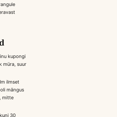
irangule
teravast
ad
Minu kupongi
ik müra, suur
lm ilmset
ooli mängus
, mitte
 kuni 30