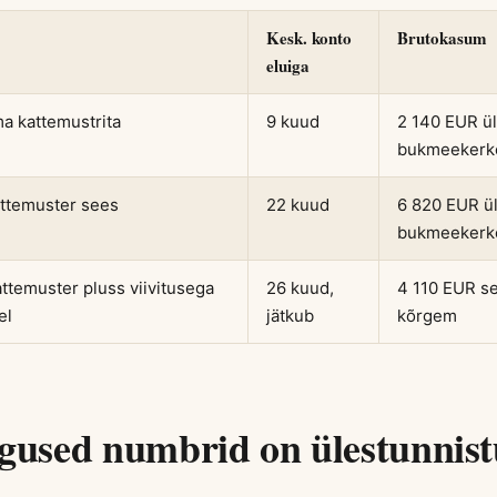
Kesk. konto
Brutokasum
eluiga
a kattemustrita
9 kuud
2 140 EUR ül
bukmeekerko
ttemuster sees
22 kuud
6 820 EUR ül
bukmeekerko
ttemuster pluss viivitusega
26 kuud,
4 110 EUR se
el
jätkub
kõrgem
sed numbrid on ülestunnist