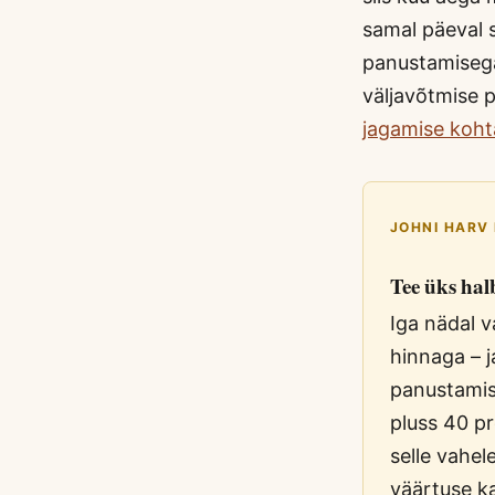
samal päeval s
panustamisega
väljavõtmise 
jagamise koht
JOHNI HARV
Tee üks hal
Iga nädal v
hinnaga – j
panustamis
pluss 40 p
selle vahe
väärtuse ka