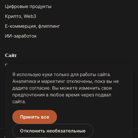
Цифровые продукты
Крипто, Web3
Е-коммерция, флиппинг
ИИ-заработок
Сайт
Главная
Я использую куки только для работы сайта.
О Джоне
Аналитика и маркетинг отключены, пока вы не
Контакты
дадите согласие. Вы можете изменить свои
предпочтения в любое время через подвал
сайта.
Правовая информация
Конфиденциальность
Принять все
Отклонить необязательные
🌐 Доступно на 31 языке