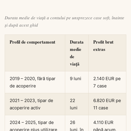
Durata medie de viață a contului pe unsprezece case soft, înainte
și după acest ghid
Profil de comportament
Durata
Profit brut
medie
extras
de
viață
2019 – 2020, fără tipar
9 luni
2.140 EUR pe
de acoperire
7 case
2021 – 2023, tipar de
22
6.820 EUR pe
acoperire activ
luni
11 case
2024 – 2025, tipar de
26
4.110 EUR
acoperire plus utilizare
luni, în
până acum,