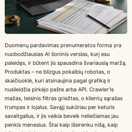
Duomenų pardavimas prenumeratos forma yra
nuobodžiausias AI šoninis verslas, kurį esu
paleidęs, ir būtent jis spausdina švariausią maržą.
Produktas – ne blizgus pokalbių robotas, o
skaičiuoklė, kuri atsinaujina pagal grafiką ir
nusileidžia pirkėjo pašte arba API. Crawler'is
mažas, teisinis filtras griežtas, o klientų sąrašas
trumpas ir lojalus. Savąjį sukūriau per keturis
savaitgalius, ir jis veikia beveik neliečiamas jau
penkis mėnesius. Štai kaip išsirenku nišą, kaip