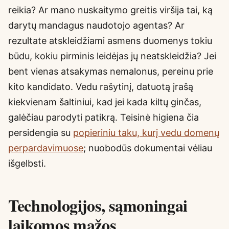
reikia? Ar mano nuskaitymo greitis viršija tai, ką
darytų mandagus naudotojo agentas? Ar
rezultate atskleidžiami asmens duomenys tokiu
būdu, kokiu pirminis leidėjas jų neatskleidžia? Jei
bent vienas atsakymas nemalonus, pereinu prie
kito kandidato. Vedu rašytinį, datuotą įrašą
kiekvienam šaltiniui, kad jei kada kiltų ginčas,
galėčiau parodyti patikrą. Teisinė higiena čia
persidengia su
popieriniu taku, kurį vedu domenų
perpardavimuose
; nuobodūs dokumentai vėliau
išgelbsti.
Technologijos, sąmoningai
laikomos mažos