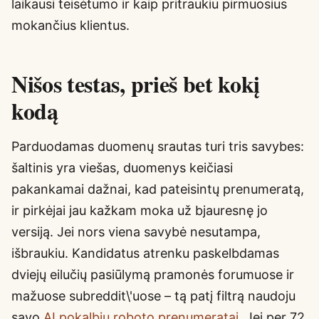
laikausi teisėtumo ir kaip pritraukiu pirmuosius
mokančius klientus.
Nišos testas, prieš bet kokį
kodą
Parduodamas duomenų srautas turi tris savybes:
šaltinis yra viešas, duomenys keičiasi
pakankamai dažnai, kad pateisintų prenumeratą,
ir pirkėjai jau kažkam moka už bjauresnę jo
versiją. Jei nors viena savybė nesutampa,
išbraukiu. Kandidatus atrenku paskelbdamas
dviejų eilučių pasiūlymą pramonės forumuose ir
mažuose subreddit\'uose – tą patį filtrą naudoju
savo
AI pokalbių roboto prenumeratai
. Jei per 72