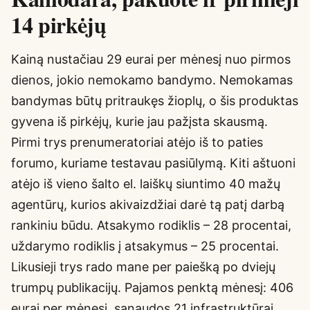
14 pirkėjų
Kainą nustačiau 29 eurai per mėnesį nuo pirmos
dienos, jokio nemokamo bandymo. Nemokamas
bandymas būtų pritraukęs žioplų, o šis produktas
gyvena iš pirkėjų, kurie jau pažįsta skausmą.
Pirmi trys prenumeratoriai atėjo iš to paties
forumo, kuriame testavau pasiūlymą. Kiti aštuoni
atėjo iš vieno šalto el. laiškų siuntimo 40 mažų
agentūrų, kurios akivaizdžiai darė tą patį darbą
rankiniu būdu. Atsakymo rodiklis – 28 procentai,
uždarymo rodiklis į atsakymus – 25 procentai.
Likusieji trys rado mane per paiešką po dviejų
trumpų publikacijų. Pajamos penktą mėnesį: 406
eurai per mėnesį, sąnaudos 21 infrastruktūrai