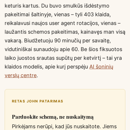
keturis kartus. Du buvo smulkūs išdėstymo
pakeitimai šaltinyje, vienas – tyli 403 klaida,
reikalavusi naujos user agent rotacijos, vienas –
laužantis schemos pakeitimas, kainavęs man visą
vakarą. Biudžetuoju 90 minučių per savaitę,
vidutiniškai sunaudoju apie 60. Be šios fiksuotos
laiko juostos srautas supūtų per ketvirtį – tai yra
klaidos modelis, apie kurį perspėju
AI šoninių
verslų centre
.
RETAS JOHN PATARIMAS
Parduokite schemą, ne nuskaitymą
Pirkėjams nerūpi, kad jūs nuskaitote. Jiems