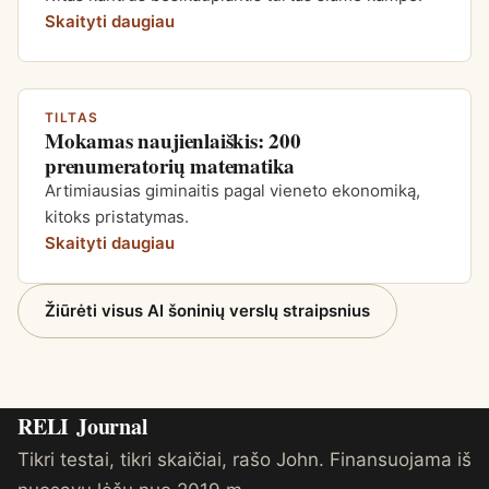
Skaityti daugiau
TILTAS
Mokamas naujienlaiškis: 200
prenumeratorių matematika
Artimiausias giminaitis pagal vieneto ekonomiką,
kitoks pristatymas.
Skaityti daugiau
Žiūrėti visus AI šoninių verslų straipsnius
RELI
Journal
Tikri testai, tikri skaičiai, rašo John. Finansuojama iš