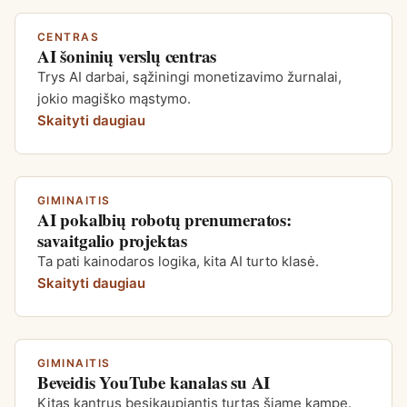
CENTRAS
AI šoninių verslų centras
Trys AI darbai, sąžiningi monetizavimo žurnalai,
jokio magiško mąstymo.
Skaityti daugiau
GIMINAITIS
AI pokalbių robotų prenumeratos:
savaitgalio projektas
Ta pati kainodaros logika, kita AI turto klasė.
Skaityti daugiau
GIMINAITIS
Beveidis YouTube kanalas su AI
Kitas kantrus besikaupiantis turtas šiame kampe.