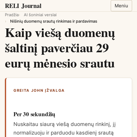
RELI
Journal
Meniu
Pradžia
AI šoniniai verslai
Nišinių duomenų srautų rinkimas ir pardavimas
Kaip viešą duomenų
šaltinį paverčiau 29
eurų mėnesio srautu
GREITA JOHN ĮŽVALGA
Per 30 sekundžių
Nuskaitau siaurą viešą duomenų rinkinį, jį
normalizuoju ir parduodu kasdienį srautą