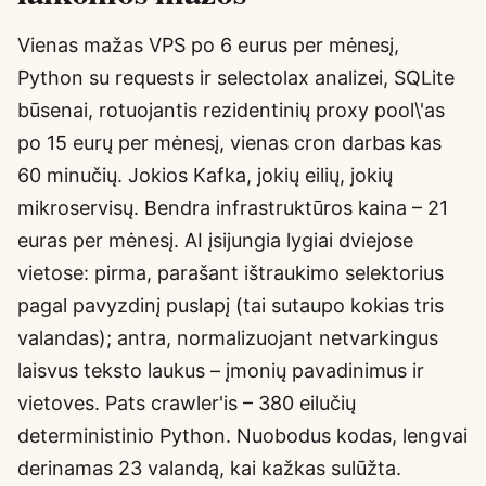
Vienas mažas VPS po 6 eurus per mėnesį,
Python su requests ir selectolax analizei, SQLite
būsenai, rotuojantis rezidentinių proxy pool\'as
po 15 eurų per mėnesį, vienas cron darbas kas
60 minučių. Jokios Kafka, jokių eilių, jokių
mikroservisų. Bendra infrastruktūros kaina – 21
euras per mėnesį. AI įsijungia lygiai dviejose
vietose: pirma, parašant ištraukimo selektorius
pagal pavyzdinį puslapį (tai sutaupo kokias tris
valandas); antra, normalizuojant netvarkingus
laisvus teksto laukus – įmonių pavadinimus ir
vietoves. Pats crawler'is – 380 eilučių
deterministinio Python. Nuobodus kodas, lengvai
derinamas 23 valandą, kai kažkas sulūžta.