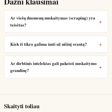
Dažni klausimai
Ar viešų duomenų nuskaitymas (scraping) yra
teisėtas?
Kiek iš tikro galima imti už nišinį srautą?
Ar dirbtinis intelektas gali pakeisti nuskaitymo
grandinę?
Skaityti toliau