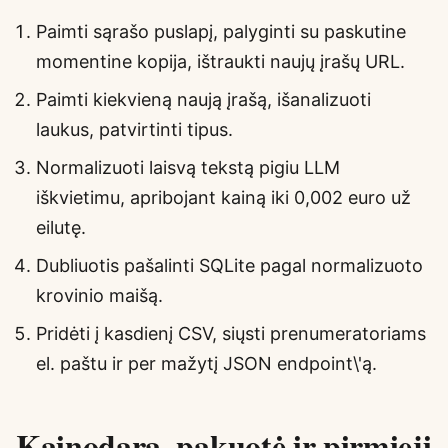
Paimti sąrašo puslapį, palyginti su paskutine
momentine kopija, ištraukti naujų įrašų URL.
Paimti kiekvieną naują įrašą, išanalizuoti
laukus, patvirtinti tipus.
Normalizuoti laisvą tekstą pigiu LLM
iškvietimu, apribojant kainą iki 0,002 euro už
eilutę.
Dubliuotis pašalinti SQLite pagal normalizuoto
krovinio maišą.
Pridėti į kasdienį CSV, siųsti prenumeratoriams
el. paštu ir per mažytį JSON endpoint\'ą.
Kainodara, pakuotė ir pirmieji