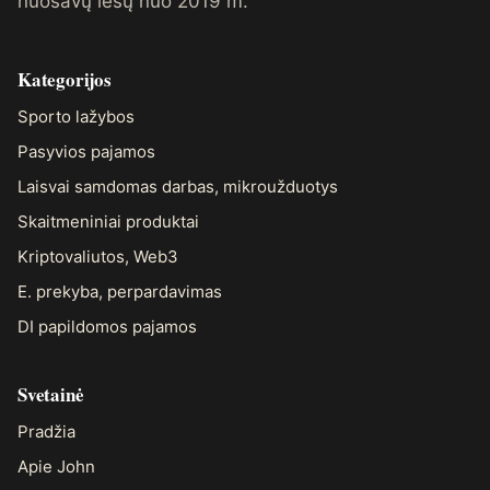
nuosavų lėšų nuo 2019 m.
Kategorijos
Sporto lažybos
Pasyvios pajamos
Laisvai samdomas darbas, mikroužduotys
Skaitmeniniai produktai
Kriptovaliutos, Web3
E. prekyba, perpardavimas
DI papildomos pajamos
Svetainė
Pradžia
Apie John