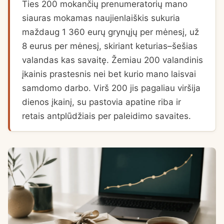
Ties 200 mokančių prenumeratorių mano
siauras mokamas naujienlaiškis sukuria
maždaug 1 360 eurų grynųjų per mėnesį, už
8 eurus per mėnesį, skiriant keturias–šešias
valandas kas savaitę. Žemiau 200 valandinis
įkainis prastesnis nei bet kurio mano laisvai
samdomo darbo. Virš 200 jis pagaliau viršija
dienos įkainį, su pastovia apatine riba ir
retais antplūdžiais per paleidimo savaites.