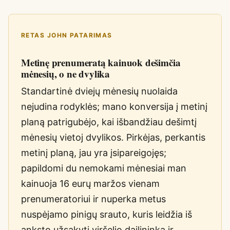
RETAS JOHN PATARIMAS
Metinę prenumeratą kainuok dešimčia
mėnesių, o ne dvylika
Standartinė dviejų mėnesių nuolaida
nejudina rodyklės; mano konversija į metinį
planą patrigubėjo, kai išbandžiau dešimtį
mėnesių vietoj dvylikos. Pirkėjas, perkantis
metinį planą, jau yra įsipareigojęs;
papildomi du nemokami mėnesiai man
kainuoja 16 eurų maržos vienam
prenumeratoriui ir nuperka metus
nuspėjamo pinigų srauto, kuris leidžia iš
anksto užsakyti viršelio dailininką ir