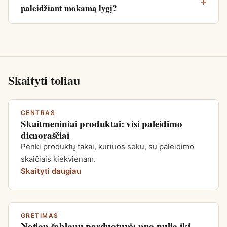
paleidžiant mokamą lygį?
Skaityti toliau
CENTRAS
Skaitmeniniai produktai: visi paleidimo
dienoraščiai
Penki produktų takai, kuriuos seku, su paleidimo
skaičiais kiekvienam.
Skaityti daugiau
GRETIMAS
Notion šablonų parduotuvė: nuo nulio iki