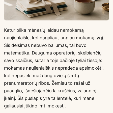
Keturiolika mėnesių leidau nemokamą
naujienlaiškį, kol pagaliau įjungiau mokamą lygį.
Šis delsimas nebuvo bailumas, tai buvo
matematika. Dauguma operatorių, skelbiančių
savo skaičius, sutaria toje pačioje tyliai tiesoje:
mokamas naujienlaiškis nepradeda apsimokėti,
kol nepasieki maždaug dviejų šimtų
prenumeratorių ribos. Žemiau to rašai už
paauglio, išnešiojančio laikraščius, valandinį
įkainį. Šis puslapis yra ta lentelė, kuri mane
galiausiai įtikino imti mokestį.