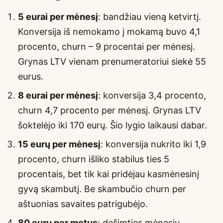
5 eurai per mėnesį
: bandžiau vieną ketvirtį.
Konversija iš nemokamo į mokamą buvo 4,1
procento, churn – 9 procentai per mėnesį.
Grynas LTV vienam prenumeratoriui siekė 55
eurus.
8 eurai per mėnesį
: konversija 3,4 procento,
churn 4,7 procento per mėnesį. Grynas LTV
šoktelėjo iki 170 eurų. Šio lygio laikausi dabar.
15 eurų per mėnesį
: konversija nukrito iki 1,9
procento, churn išliko stabilus ties 5
procentais, bet tik kai pridėjau kasmėnesinį
gyvą skambutį. Be skambučio churn per
aštuonias savaites patrigubėjo.
80 eurų per metus
: dešimties mėnesių