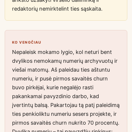
redaktorių nemirktelint ties sąskaita.
KO VENGČIAU
Nepaleisk mokamo lygio, kol neturi bent
dvylikos nemokamų numerių archyvuotų ir
viešai matomų. Aš paleidau ties aštuntu
numeriu, ir pusė pirmos savaitės churn
buvo pirkėjai, kurie negalėjo rasti
pakankamai pavyzdinio darbo, kad
įvertintų balsą. Pakartojau tą patį paleidimą
ties penkioliktu numeriu sesers projekte, ir
pirmos savaitės churn nukrito 70 procentų.
Dvylika numerių – tai pavyzdžių rinkinys;