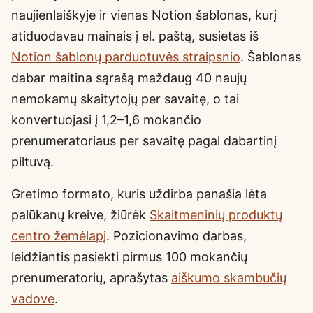
naujienlaiškyje ir vienas Notion šablonas, kurį
atiduodavau mainais į el. paštą, susietas iš
Notion šablonų parduotuvės straipsnio
. Šablonas
dabar maitina sąrašą maždaug 40 naujų
nemokamų skaitytojų per savaitę, o tai
konvertuojasi į 1,2–1,6 mokančio
prenumeratoriaus per savaitę pagal dabartinį
piltuvą.
Gretimo formato, kuris uždirba panašia lėta
palūkanų kreive, žiūrėk
Skaitmeninių produktų
centro žemėlapį
. Pozicionavimo darbas,
leidžiantis pasiekti pirmus 100 mokančių
prenumeratorių, aprašytas
aiškumo skambučių
vadove
.