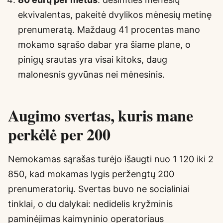
ekvivalentas, pakeitė dvylikos mėnesių metinę
prenumeratą. Maždaug 41 procentas mano
mokamo sąrašo dabar yra šiame plane, o
pinigų srautas yra visai kitoks, daug
malonesnis gyvūnas nei mėnesinis.
Augimo svertas, kuris mane
perkėlė per 200
Nemokamas sąrašas turėjo išaugti nuo 1 120 iki 2
850, kad mokamas lygis peržengtų 200
prenumeratorių. Svertas buvo ne socialiniai
tinklai, o du dalykai: nedidelis kryžminis
paminėjimas kaimyninio operatoriaus