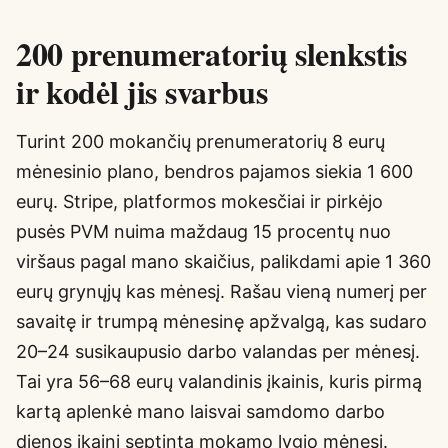
200 prenumeratorių slenkstis
ir kodėl jis svarbus
Turint 200 mokančių prenumeratorių 8 eurų
mėnesinio plano, bendros pajamos siekia 1 600
eurų. Stripe, platformos mokesčiai ir pirkėjo
pusės PVM nuima maždaug 15 procentų nuo
viršaus pagal mano skaičius, palikdami apie 1 360
eurų grynųjų kas mėnesį. Rašau vieną numerį per
savaitę ir trumpą mėnesinę apžvalgą, kas sudaro
20–24 susikaupusio darbo valandas per mėnesį.
Tai yra 56–68 eurų valandinis įkainis, kuris pirmą
kartą aplenkė mano laisvai samdomo darbo
dienos įkainį septintą mokamo lygio mėnesį.