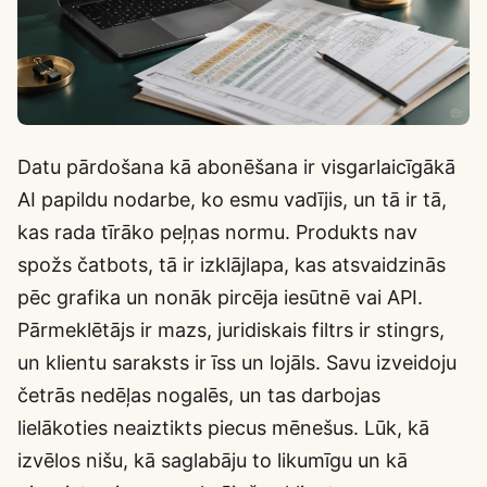
Datu pārdošana kā abonēšana ir visgarlaicīgākā
AI papildu nodarbe, ko esmu vadījis, un tā ir tā,
kas rada tīrāko peļņas normu. Produkts nav
spožs čatbots, tā ir izklājlapa, kas atsvaidzinās
pēc grafika un nonāk pircēja iesūtnē vai API.
Pārmeklētājs ir mazs, juridiskais filtrs ir stingrs,
un klientu saraksts ir īss un lojāls. Savu izveidoju
četrās nedēļas nogalēs, un tas darbojas
lielākoties neaiztikts piecus mēnešus. Lūk, kā
izvēlos nišu, kā saglabāju to likumīgu un kā