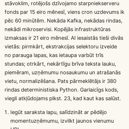
stāvoklim, rotējošs dzīvojamo starpniekserveru
fonds par 15 eiro mēnesī, viens cron uzdevums ik
pēc 60 minūtēm. Nekāda Kafka, nekādas rindas,
nekādi mikroservisi. Kopējās infrastruktūras
izmaksas ir 21 eiro mēnesī. AI iesaistās tieši divās
vietās: pirmkārt, ekstrakcijas selektoru izveide
no parauga lapas, kas ietaupa varbūt trīs
stundas; otrkārt, nekārtīgu brīva teksta lauku,
piemēram, uzņēmumu nosaukumu un atrašanās
vietu, normalizēšana. Pats pārmeklētājs ir 380
rindas deterministiska Python. Garlaicīgs kods,
viegli atkļūdojams plkst. 23, kad kaut kas salūst.
Iegūt saraksta lapu, salīdzināt ar pēdējo
momentuzņēmumu, izvilkt jaunos vienumu