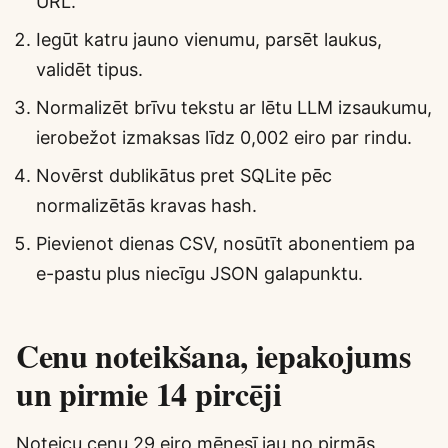
URL.
Iegūt katru jauno vienumu, parsēt laukus,
validēt tipus.
Normalizēt brīvu tekstu ar lētu LLM izsaukumu,
ierobežot izmaksas līdz 0,002 eiro par rindu.
Novērst dublikātus pret SQLite pēc
normalizētās kravas hash.
Pievienot dienas CSV, nosūtīt abonentiem pa
e-pastu plus niecīgu JSON galapunktu.
Cenu noteikšana, iepakojums
un pirmie 14 pircēji
Noteicu cenu 29 eiro mēnesī jau no pirmās