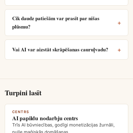
Cik daudz patiešām var prasīt par nišas
plūsmu?
Vai AI var aizstāt skrāpēšanas cauruļvadu?
Turpini lasīt
CENTRS
AI papildu nodarbju centrs
Trīs AI būvniecības, godīgi monetizācijas žurnāli,
nulle maģiskās domāšanas.