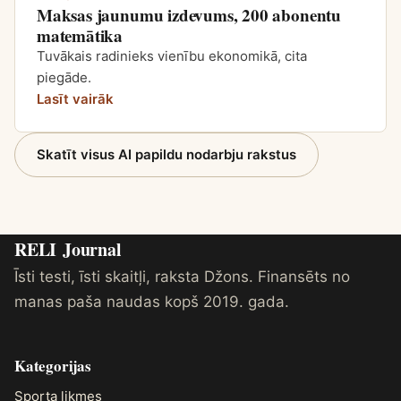
Maksas jaunumu izdevums, 200 abonentu
matemātika
Tuvākais radinieks vienību ekonomikā, cita
piegāde.
Lasīt vairāk
Skatīt visus AI papildu nodarbju rakstus
RELI
Journal
Īsti testi, īsti skaitļi, raksta Džons. Finansēts no
manas paša naudas kopš 2019. gada.
Kategorijas
Sporta likmes