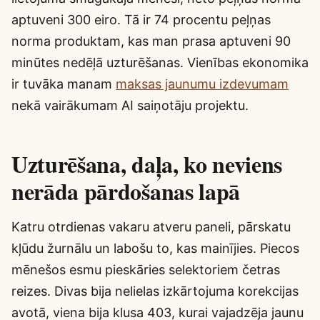
aptuveni 300 eiro. Tā ir 74 procentu peļņas
norma produktam, kas man prasa aptuveni 90
minūtes nedēļā uzturēšanas. Vienības ekonomika
ir tuvāka manam
maksas jaunumu izdevumam
nekā vairākumam AI saiņotāju projektu.
Uzturēšana, daļa, ko neviens
nerāda pārdošanas lapā
Katru otrdienas vakaru atveru paneli, pārskatu
kļūdu žurnālu un labošu to, kas mainījies. Piecos
mēnešos esmu pieskāries selektoriem četras
reizes. Divas bija nelielas izkārtojuma korekcijas
avotā, viena bija klusa 403, kurai vajadzēja jaunu