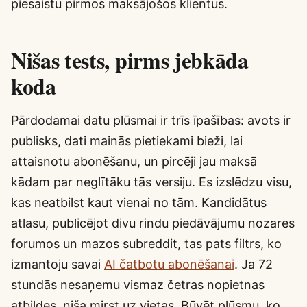
piesaistu pirmos maksājošos klientus.
Nišas tests, pirms jebkāda
koda
Pārdodamai datu plūsmai ir trīs īpašības: avots ir
publisks, dati mainās pietiekami bieži, lai
attaisnotu abonēšanu, un pircēji jau maksā
kādam par neglītāku tās versiju. Es izslēdzu visu,
kas neatbilst kaut vienai no tām. Kandidātus
atlasu, publicējot divu rindu piedāvājumu nozares
forumos un mazos subreddit, tas pats filtrs, ko
izmantoju savai
AI čatbotu abonēšanai
. Ja 72
stundās nesaņemu vismaz četras nopietnas
atbildes, niša mirst uz vietas. Būvēt plūsmu, ko