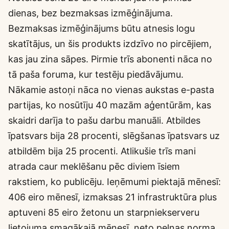
dienas, bez bezmaksas izmēģinājuma.
Bezmaksas izmēģinājums būtu atnesis logu
skatītājus, un šis produkts izdzīvo no pircējiem,
kas jau zina sāpes. Pirmie trīs abonenti nāca no
tā paša foruma, kur testēju piedāvājumu.
Nākamie astoņi nāca no vienas aukstas e-pasta
partijas, ko nosūtīju 40 mazām aģentūrām, kas
skaidri darīja to pašu darbu manuāli. Atbildes
īpatsvars bija 28 procenti, slēgšanas īpatsvars uz
atbildēm bija 25 procenti. Atlikušie trīs mani
atrada caur meklēšanu pēc diviem īsiem
rakstiem, ko publicēju. Ieņēmumi piektajā mēnesī:
406 eiro mēnesī, izmaksas 21 infrastruktūra plus
aptuveni 85 eiro žetonu un starpniekserveru
lietojuma smagākajā mēnesī, neto peļņas norma