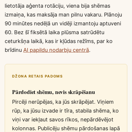
lietotāja aģenta rotāciju, viena bija shēmas
izmaiņa, kas maksāja man pilnu vakaru. Plānoju
90 minūtes nedēļā un vidēji izmantoju aptuveni
60. Bez šī fiksētā laika plūsma satrūdētu
ceturkšņa laikā, kas ir kļūdas režīms, par ko
brīdinu
AI papildu nodarbju centrā
.
DŽONA RETAIS PADOMS
Pārdodiet shēmu, nevis skrāpēšanu
Pircēji nerūpējas, ka jūs skrāpējat. Viņiem
rūp, ka jūsu izvade ir tīra, stabila shēma, ko
viņi var iekļaut savos rīkos, nepārdēvējot
kolonnas. Publicēju shēmu pārdošanas lapā