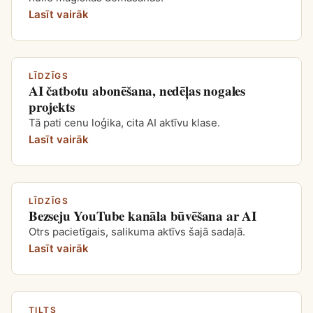
Lasīt vairāk
LĪDZĪGS
AI čatbotu abonēšana, nedēļas nogales
projekts
Tā pati cenu loģika, cita AI aktīvu klase.
Lasīt vairāk
LĪDZĪGS
Bezseju YouTube kanāla būvēšana ar AI
Otrs pacietīgais, salikuma aktīvs šajā sadaļā.
Lasīt vairāk
TILTS