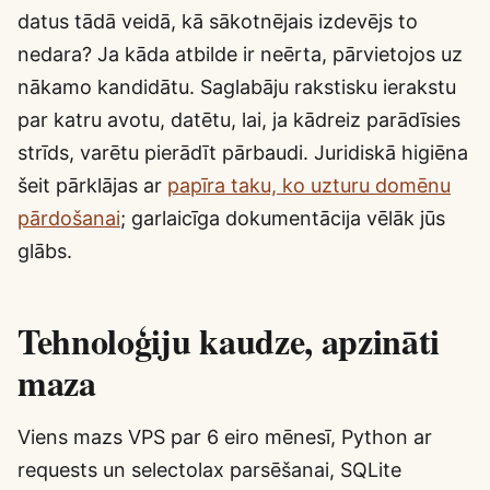
datus tādā veidā, kā sākotnējais izdevējs to
nedara? Ja kāda atbilde ir neērta, pārvietojos uz
nākamo kandidātu. Saglabāju rakstisku ierakstu
par katru avotu, datētu, lai, ja kādreiz parādīsies
strīds, varētu pierādīt pārbaudi. Juridiskā higiēna
šeit pārklājas ar
papīra taku, ko uzturu domēnu
pārdošanai
; garlaicīga dokumentācija vēlāk jūs
glābs.
Tehnoloģiju kaudze, apzināti
maza
Viens mazs VPS par 6 eiro mēnesī, Python ar
requests un selectolax parsēšanai, SQLite