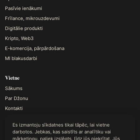
Pasīvie ienākumi
Frīlance, mikrouzdevumi
Digitālie produkti
Kripto, Web3
E-komercija, pārpārdošana
MI blakusdarbi
Vietne
Sākums
Par Džonu
Kontakti
Es izmantoju sīkdatnes tikai tāpēc, lai vietne
Juridiskā informācija
darbotos. Jebkas, kas saistīts ar analītiku vai
Privātums
mārketingu, paliek izslēgts, līdz jūs piekrītat. Jūs