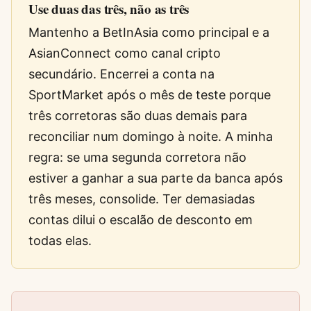
Use duas das três, não as três
Mantenho a BetInAsia como principal e a
AsianConnect como canal cripto
secundário. Encerrei a conta na
SportMarket após o mês de teste porque
três corretoras são duas demais para
reconciliar num domingo à noite. A minha
regra: se uma segunda corretora não
estiver a ganhar a sua parte da banca após
três meses, consolide. Ter demasiadas
contas dilui o escalão de desconto em
todas elas.