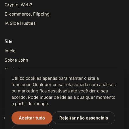
Crypto, Web3
E-commerce, Flipping
IA Side Hustles
Site
Início
Sobre John
Contacto
Utilizo cookies apenas para manter o site a
funcionar. Qualquer coisa relacionada com análises
Legal
ou marketing fica desativada até você dar o seu
Privacidade
acordo. Pode mudar de ideias a qualquer momento
a partir do rodapé.
🌐 Disponível em 31 idiomas
Aceitar tudo
Rejeitar não essenciais