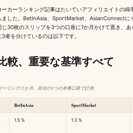
ローカーランキング記事はたいていアフィリエイトの綿
た。BetInAsia、SportMarket、AsianConnect
同じ30枚のスリップを3つの口座に1か月かけて置き、あ
に3者を分けているのは以下です。
比較、重要な基準すべて
のローリング12か月、自分の3つの本番口座で計測
BetInAsia
SportMarket
手
1.5 %
1.3 %