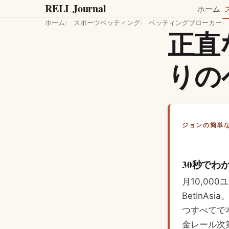
RELI
Journal
ホーム
ホーム
スポーツベッティング
ベッティングブローカー
正直
りの
ジョンの簡単
30秒でわ
月10,00
BetInAs
つすべてで
金レール次