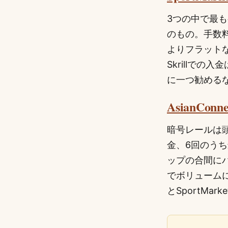
3つの中で最
のもの。手数料
よりフラットな
Skrillで
に一つ勧める
AsianConne
暗号レールは頭
金、6回のう
ップの合間にバ
でボリュームに
とSportM