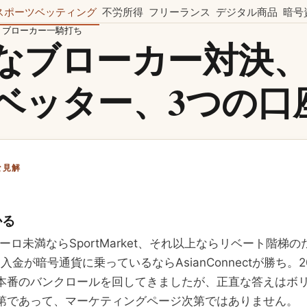
スポーツベッティング
不労所得
フリーランス
デジタル商品
暗号
ブローカー一騎打ち
なブローカー対決
ベッター、3つの口
な見解
かる
0ユーロ未満ならSportMarket、それ以上ならリベート階梯
ia。入金が暗号通貨に乗っているならAsianConnectが勝ち。2
本番のバンクロールを回してきましたが、正直な答えはボ
第であって、マーケティングページ次第ではありません。