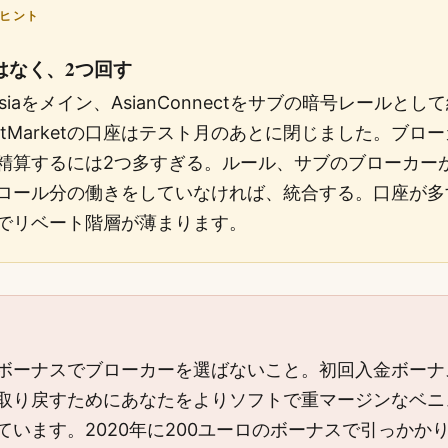
ヒント
はなく、2つ回す
nAsiaをメイン、AsianConnectをサブの暗号レールと
rtMarketの口座はテスト月のあとに閉じました。ブロ
精算するには2つ多すぎる。ルール、サブのブローカー
ロール分の働きをしていなければ、統合する。口座が多
でリベート階層が薄まります。
ボーナスでブローカーを選ばないこと。初回入金ボーナ
取り戻すためにあなたをよりソフトで重マージンなベニ
ています。2020年に200ユーロのボーナスで引っかか