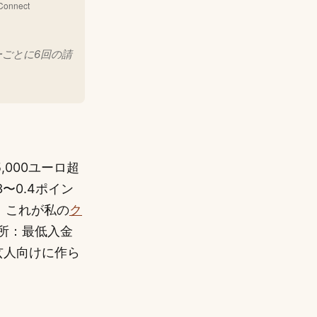
ごとに6回の請
000ユーロ超
〜0.4ポイン
、これが私の
ク
所：最低入金
玄人向けに作ら