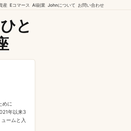
資産
Eコマース
AI副業
Johnについて
お問い合わせ
、ひと
座
のために
021年以来3
リュームと入