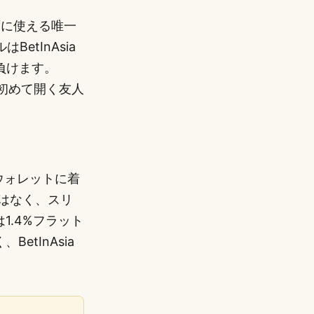
ずに使える唯一
etInAsia
に負けます。
を初めて開く友人
ウォレットに着
ーはなく、スリ
1.4%フラット
tInAsia