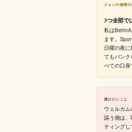
ジョンの秘密の
3つ全部で
私はBetI
ます。Spo
日曜の夜に
てもバンク
べての口座
避けたいこと
ウェルカム
謳う側は、
ティングし