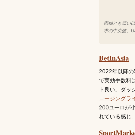
両軸とも低い
求の中央値、U
BetInAsia
2022年以降
で実効手数料は
ト良い。ダッ
ロージングラ
200ユーロ
れている感じ
SportMarke