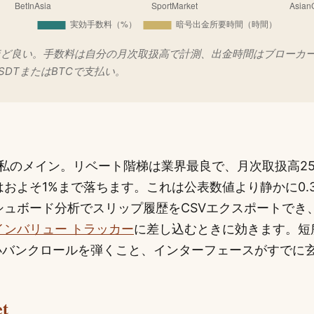
ほど良い。手数料は自分の月次取扱高で計測、出金時間はブローカー
SDTまたはBTCで支払い。
の私のメイン。リベート階梯は業界最良で、月次取扱高25,
およそ1%まで落ちます。これは公表数値より静かに0.3
シュボード分析でスリップ履歴をCSVエクスポートでき
インバリュー トラッカー
に差し込むときに効きます。短
が小バンクロールを弾くこと、インターフェースがすでに
。
t