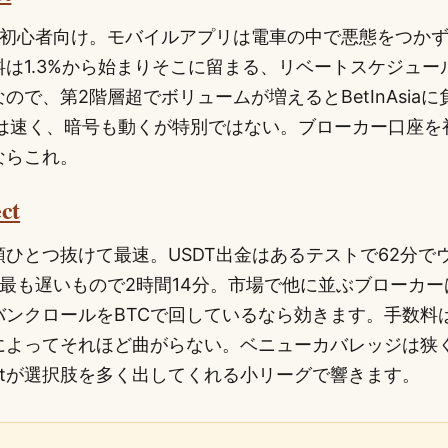
も初心者向け。モバイルアプリは電車の中で悪態をつか
は1.3%から始まりそこに留まる、リベートスケジュールはB
ので、第2階層超でボリュームが増えるとBetInAsia
の入金は速く、暗号も動くが特別ではない。ブローカー口座
ならこれ。
ct
ひとつ抜けて最速。USDT出金はあるテストで62分で
ち最も遅いもので2時間14分。市場で他に並ぶブローカ
ンクロールをBTCで回しているなら効きます。手数料は
よってそれほど曲がらない。ベニューカバレッジは狭く、Be
arketが選択肢を多く出してくれる小リーグで響きます。