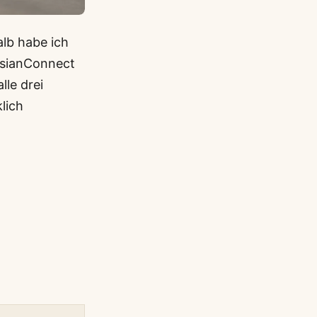
alb habe ich
AsianConnect
lle drei
klich