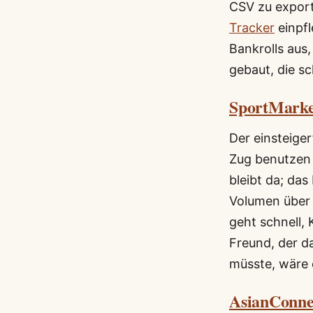
CSV zu export
Tracker
einpfl
Bankrolls aus,
gebaut, die sc
SportMarke
Der einsteiger
Zug benutzen 
bleibt da; da
Volumen über d
geht schnell, 
Freund, der d
müsste, wäre e
AsianConne