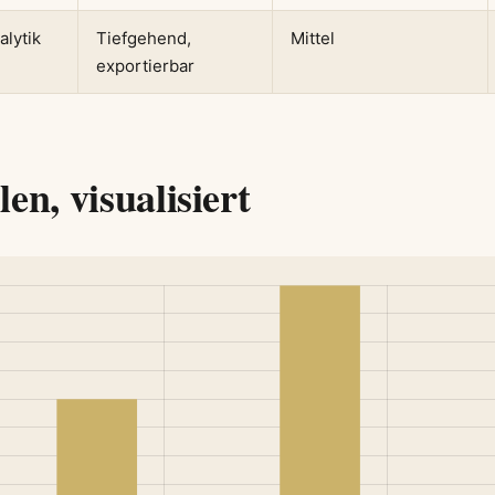
lytik
Tiefgehend,
Mittel
exportierbar
en, visualisiert