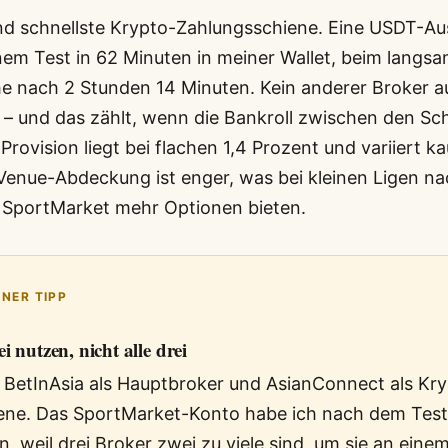
nd schnellste Krypto-Zahlungsschiene. Eine USDT-A
inem Test in 62 Minuten in meiner Wallet, beim langs
e nach 2 Stunden 14 Minuten. Kein anderer Broker 
– und das zählt, wenn die Bankroll zwischen den Sc
 Provision liegt bei flachen 1,4 Prozent und variiert 
Venue-Abdeckung ist enger, was bei kleinen Ligen nach
 SportMarket mehr Optionen bieten.
NER TIPP
i nutzen, nicht alle drei
e BetInAsia als Hauptbroker und AsianConnect als Kr
ne. Das SportMarket-Konto habe ich nach dem Tes
, weil drei Broker zwei zu viele sind, um sie an eine