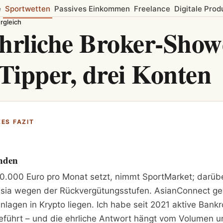
e
Sportwetten
Passives Einkommen
Freelance
Digitale Prod
rgleich
ehrliche Broker-Sho
 Tipper, drei Konten
ES FAZIT
nden
10.000 Euro pro Monat setzt, nimmt SportMarket; darüb
sia wegen der Rückvergütungsstufen. AsianConnect ge
nlagen in Krypto liegen. Ich habe seit 2021 aktive Bankro
geführt – und die ehrliche Antwort hängt vom Volumen u