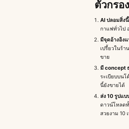
ตัวกรอง
AI ปลอมสิ่งน
กาแฟทั่วไป 
มีจุดอ้างอิ
เปรี้ยวในร้า
ขาย
มี concept ธ
ระเบียบบนโต๊
นี้ยังขายได้
ส่ง 10 รูปแ
ดาวน์โหลดทั
สวยงาม 10 เ