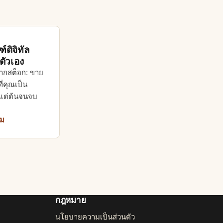
์ดิจิทัล
ัวเอง
จากสต็อก: ขาย
ี่คุณเป็น
งแต่ต้นจนจบ
ิม
กฎหมาย
นโยบายความเป็นส่วนตัว