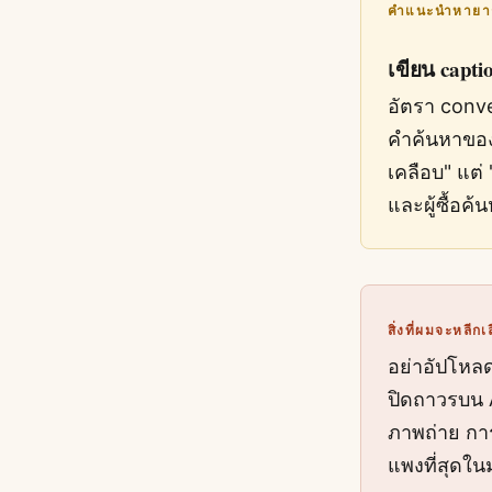
คำแนะนำหายา
เขียน captio
อัตรา conve
คำค้นหาของผ
เคลือบ" แต่
และผู้ซื้อค้น
สิ่งที่ผมจะหลีกเล
อย่าอัปโหลด 
ปิดถาวรบน A
ภาพถ่าย การ
แพงที่สุดในม