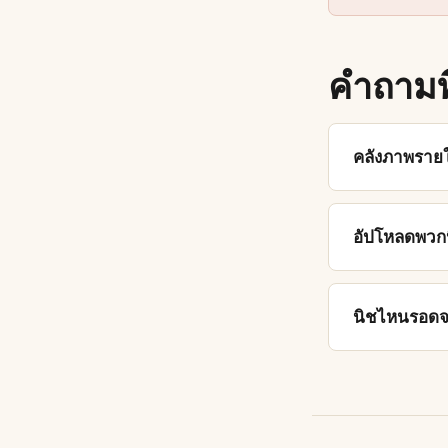
คำถามท
คลังภาพรายให
อัปโหลดพวกนี
นิชไหนรอดจ