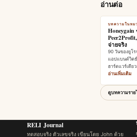
อ่านต่อ
บทความในหม
Honeygain 
Peer2Profit
จ่ายจริง
90 วันของยูโร
แอปแบนด์วิดธ
ฮาร์ดแวร์เดียว
อ่านเพิ่มเติม
ดูบทความรายไ
RELI
Journal
ทดสอบจริง ตัวเลขจริง เขียนโดย John ด้วย