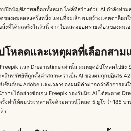
อบปิดบัญชีภาพสต็อกทั้งหมด ไฟล์ที่สร้างด้วย AI กำลังท่ว
ของผมลดลงครึ่งหนึ่ง แทนที่จะเลิก ผมสร้างแคตตาล็อกใหม่รอ
่คือสิ่งที่ได้ผลจริงในวันนี้ จากใบแสดงยอดรายเดือนของผมเอ
มอัปโหลดและเหตุผลที่เลือกสามแ
Freepik และ Dreamstime เท่านั้น ผมหยุดอัปโหลดไปยัง 
สินทรัพย์ที่ถูกตั้งค่าสถานะว่าเป็น AI ของผมถูกปฏิเสธ 42 
ปอร์เซ็นต์บน Adobe และเวลาของผมมีค่ามากกว่าคิวการส่ง
ู้นำรายได้อย่างชัดเจน Freepik รองรับนิช AI ได้สะอาด Dr
งบางครั้งทำให้ผมประหลาดใจด้วยดาวน์โหลด 5 ยูโร (~185 บาท
ล้ว