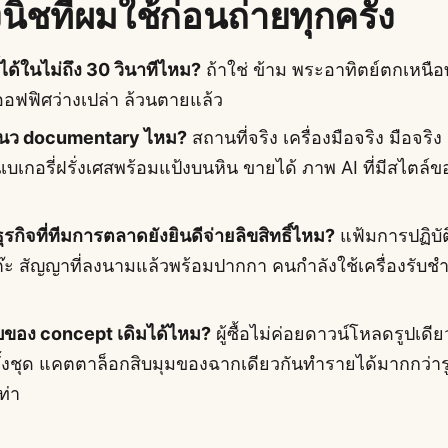
นิชที่ผมใช้ก่อนถ่ายทุกครั้ง
ี้ได้ในไม่ถึง 30 วินาทีไหม?
ถ้าใช่ ข้าม พระอาทิตย์ตกเหนื
ออฟฟิศว่างเปล่า ล้วนตายแล้ว
งแนว documentary ไหม?
สถานที่จริง เครื่องมือจริง มือจร
นเบเกอรี่ฝรั่งเศสพร้อมแป้งบนหิน ขายได้ ภาพ AI ที่มีสไตล์
ุรกิจที่ทีมการตลาดยังยินดีจ่ายลิขสิทธิ์ไหม?
แฟ้มการปฏิบั
ะ สัญญาที่ลงนามแล้วพร้อมปากกา คนกำลังใช้เครื่องรับชำระ
บบของ concept เดิมได้ไหม?
ผู้ซื้อไม่ค่อยดาวน์โหลดรูปเดี
้งชุด แคตตาล็อกสิบมุมของฉากเดียวกันทำรายได้มากกว่ารูป
ท่า