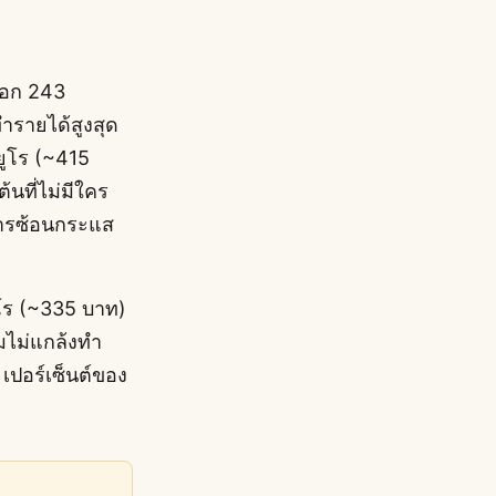
็อก 243
ำรายได้สูงสุด
ยูโร (~415
ต้นที่ไม่มีใคร
ะการซ้อนกระแส
ูโร (~335 บาท)
ผมไม่แกล้งทำ
เปอร์เซ็นต์ของ