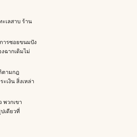
อทะเลสาบ ร้าน
ิง การซอยขนมปัง
ของฉากเดิมไม่
ติตามกฎ
เงิน สิ่งเหล่า
ยว พวกเขา
เดียวที่