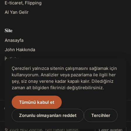
E-ticaret, Flipping
AI Yan Gelir
Site
Anasayfa
John Hakkında
İletişim
Çerezleri yalnızca sitenin çalışmasını sağlamak için
kullanıyorum. Analizler veya pazarlama ile ilgili her
Yasal
şey, siz onay verene kadar kapalı kalır. Dilediğiniz
Gizlilik
zaman alt bilgiden fikrinizi değiştirebilirsiniz.
Tümünü kabul et
🌐 31 dilde mevcut
Zorunlu olmayanları reddet
Tercihler
© 2026 RELI Journal. Tüm hakları saklıdır.
Çerez ayarları