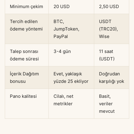
Minimum çekim
20 USD
2,50 USD
Tercih edilen
BTC,
USDT
ödeme yöntemi
JumpToken,
(TRC20),
PayPal
Wise
Talep sonrası
3-4 gün
11 saat
ödeme süresi
(USDT)
İçerik Dağıtım
Evet, yaklaşık
Doğrudan
bonusu
yüzde 25 ekliyor
karşılığı yok
Pano kalitesi
Cilalı, net
Basit,
metrikler
veriler
mevcut