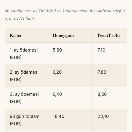
90 günlük test, iki ThinkPad ve kullanılmayan bir Android telefon,
aynı FTTH hattı
Kriter
Honeygain
Peer2Profit
1. ay ödemesi
5,80
7,10
(EUR)
2. ay ödemesi
6,20
7,80
(EUR)
3. ay ödemesi
6,40
8,20
(EUR)
90 gün toplamı
18,40
23,10
(EUR)