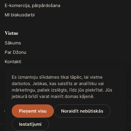
E-komercija, pārpārdošana
MI blakusdarbi
Vietne
Sākums
Par Džonu
Kontakti
Es izmantoju sīkdatnes tikai tāpēc, lai vietne
Juridiskā informācija
darbotos. Jebkas, kas saistīts ar analītiku vai
Privātums
mārketingu, paliek izslēgts, līdz jūs piekrītat. Jūs
jebkurā brīdī varat mainīt domas kājenē.
🌐 Pieejams 31 valodā
Pieņemt visu
Noraidīt nebūtiskās
Iestatījumi