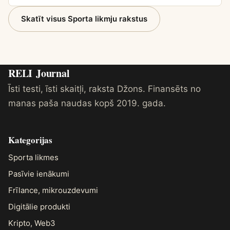
Skatīt visus Sporta likmju rakstus
RELI
Journal
Īsti testi, īsti skaitļi, raksta Džons. Finansēts no
manas paša naudas kopš 2019. gada.
Kategorijas
Sporta likmes
Pasīvie ienākumi
Frīlance, mikrouzdevumi
Digitālie produkti
Kripto, Web3