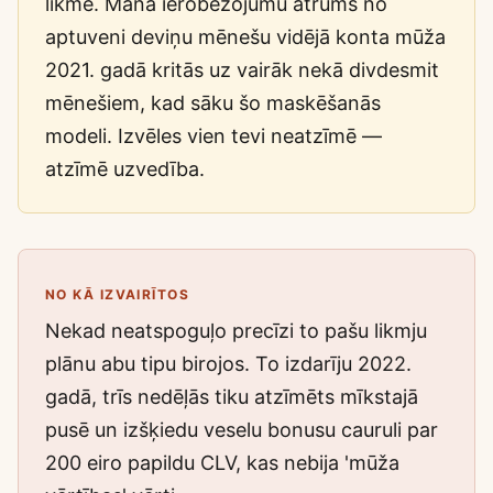
likme. Mana ierobežojumu ātrums no
aptuveni deviņu mēnešu vidējā konta mūža
2021. gadā kritās uz vairāk nekā divdesmit
mēnešiem, kad sāku šo maskēšanās
modeli. Izvēles vien tevi neatzīmē —
atzīmē uzvedība.
NO KĀ IZVAIRĪTOS
Nekad neatspoguļo precīzi to pašu likmju
plānu abu tipu birojos. To izdarīju 2022.
gadā, trīs nedēļās tiku atzīmēts mīkstajā
pusē un izšķiedu veselu bonusu cauruli par
200 eiro papildu CLV, kas nebija 'mūža