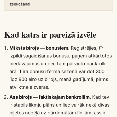
izsekošanai
Kad katrs ir pareizā izvēle
Mīksts birojs — bonusiem.
Reģistrējies, tīri
izpildi sagaidīšanas bonusu, paņem atkārtotos
piedāvājumus un pēc tam pārvieto bankrolli
ārā. Tīra bonusu ferma sezonā var dot 300
līdz 800 eiro uz birojs, manā gadījumā, pirms
atvilktne aizveras.
Ass birojs — faktiskajam bankrollim.
Kad tev
ir stabils likmju plāns un liec vairāk nekā divas
biļetes nedēļā uz pārdomātām līnijām, ass ir