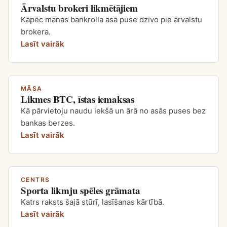
Ārvalstu brokeri likmētājiem
Kāpēc manas bankrolla asā puse dzīvo pie ārvalstu
brokera.
Lasīt vairāk
MĀSA
Likmes BTC, īstas iemaksas
Kā pārvietoju naudu iekšā un ārā no asās puses bez
bankas berzes.
Lasīt vairāk
CENTRS
Sporta likmju spēles grāmata
Katrs raksts šajā stūrī, lasīšanas kārtībā.
Lasīt vairāk