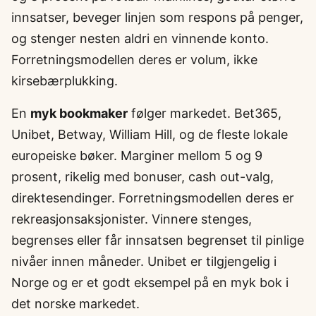
innsatser, beveger linjen som respons på penger,
og stenger nesten aldri en vinnende konto.
Forretningsmodellen deres er volum, ikke
kirsebærplukking.
En
myk bookmaker
følger markedet. Bet365,
Unibet, Betway, William Hill, og de fleste lokale
europeiske bøker. Marginer mellom 5 og 9
prosent, rikelig med bonuser, cash out-valg,
direktesendinger. Forretningsmodellen deres er
rekreasjonsaksjonister. Vinnere stenges,
begrenses eller får innsatsen begrenset til pinlige
nivåer innen måneder. Unibet er tilgjengelig i
Norge og er et godt eksempel på en myk bok i
det norske markedet.