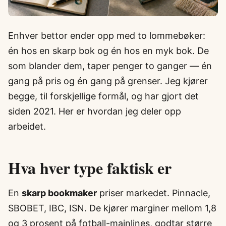
Enhver bettor ender opp med to lommebøker:
én hos en skarp bok og én hos en myk bok. De
som blander dem, taper penger to ganger — én
gang på pris og én gang på grenser. Jeg kjører
begge, til forskjellige formål, og har gjort det
siden 2021. Her er hvordan jeg deler opp
arbeidet.
Hva hver type faktisk er
En
skarp bookmaker
priser markedet. Pinnacle,
SBOBET, IBC, ISN. De kjører marginer mellom 1,8
og 3 prosent på fotball-mainlines, godtar større