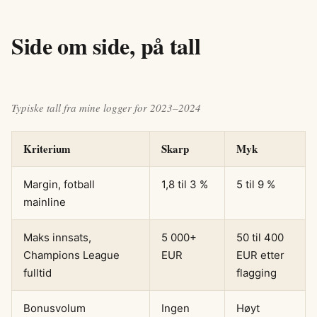
Side om side, på tall
Typiske tall fra mine logger for 2023–2024
Kriterium
Skarp
Myk
Margin, fotball
1,8 til 3 %
5 til 9 %
mainline
Maks innsats,
5 000+
50 til 400
Champions League
EUR
EUR etter
fulltid
flagging
Bonusvolum
Ingen
Høyt