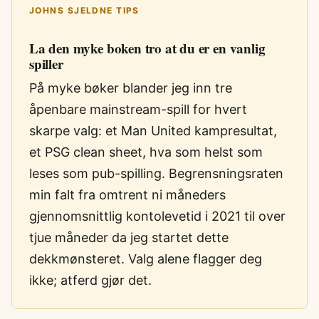
JOHNS SJELDNE TIPS
La den myke boken tro at du er en vanlig
spiller
På myke bøker blander jeg inn tre
åpenbare mainstream-spill for hvert
skarpe valg: et Man United kampresultat,
et PSG clean sheet, hva som helst som
leses som pub-spilling. Begrensningsraten
min falt fra omtrent ni måneders
gjennomsnittlig kontolevetid i 2021 til over
tjue måneder da jeg startet dette
dekkmønsteret. Valg alene flagger deg
ikke; atferd gjør det.