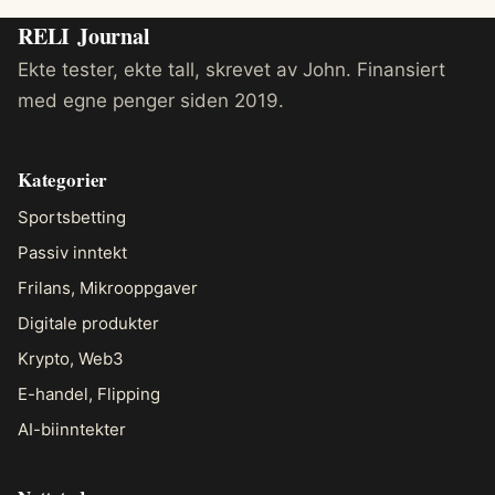
RELI
Journal
Ekte tester, ekte tall, skrevet av John. Finansiert
med egne penger siden 2019.
Kategorier
Sportsbetting
Passiv inntekt
Frilans, Mikrooppgaver
Digitale produkter
Krypto, Web3
E-handel, Flipping
AI-biinntekter