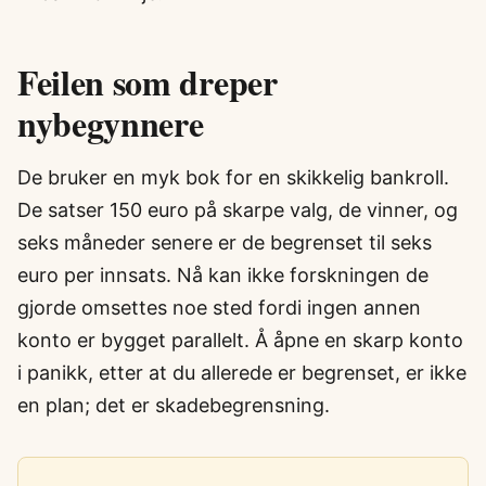
Feilen som dreper
nybegynnere
De bruker en myk bok for en skikkelig bankroll.
De satser 150 euro på skarpe valg, de vinner, og
seks måneder senere er de begrenset til seks
euro per innsats. Nå kan ikke forskningen de
gjorde omsettes noe sted fordi ingen annen
konto er bygget parallelt. Å åpne en skarp konto
i panikk, etter at du allerede er begrenset, er ikke
en plan; det er skadebegrensning.