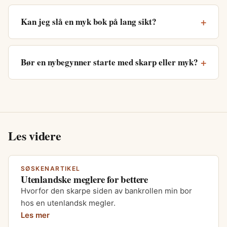
Kan jeg slå en myk bok på lang sikt?
Bør en nybegynner starte med skarp eller myk?
Les videre
SØSKENARTIKEL
Utenlandske meglere for bettere
Hvorfor den skarpe siden av bankrollen min bor
hos en utenlandsk megler.
Les mer