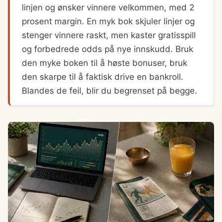
linjen og ønsker vinnere velkommen, med 2
prosent margin. En myk bok skjuler linjer og
stenger vinnere raskt, men kaster gratisspill
og forbedrede odds på nye innskudd. Bruk
den myke boken til å høste bonuser, bruk
den skarpe til å faktisk drive en bankroll.
Blandes de feil, blir du begrenset på begge.