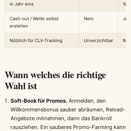
in Jahr eins
%
Cash-out / Wette selbst
Nein
Ja
erstellen
Nützlich für CLV-Tracking
Unverzichtbar
Rau
Wann welches die richtige
Wahl ist
Soft-Book für Promos.
Anmelden, den
Willkommensbonus sauber abräumen, Reload-
Angebote mitnehmen, dann das Bankroll
rausziehen. Ein sauberes Promo-Farming kann