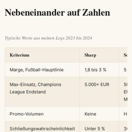
Nebeneinander auf Zahlen
Typische Werte aus meinen Logs 2023 bis 2024
Kriterium
Sharp
Soft
Marge, Fußball-Hauptlinie
1,8 bis 3 %
5 bi
Max-Einsatz, Champions
5.000+ EUR
50 
League Endstand
EUR
Mar
Promo-Volumen
Keine
Hoc
Schließungswahrscheinlichkeit
Unter 5 %
30 