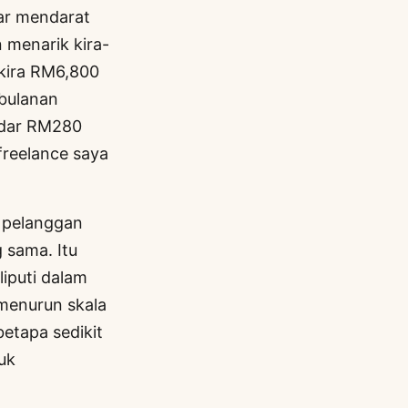
ar mendarat
 menarik kira-
-kira RM6,800
 bulanan
kadar RM280
freelance saya
 pelanggan
 sama. Itu
liputi dalam
 menurun skala
etapa sedikit
uk