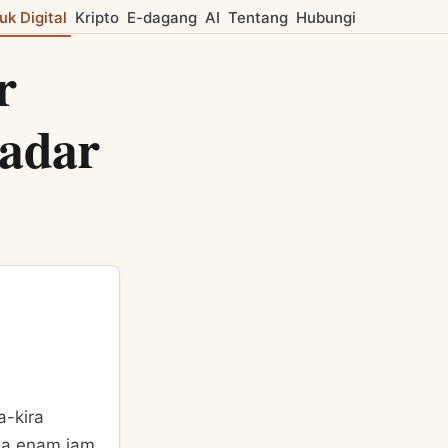
uk Digital
Kripto
E-dagang
AI
Tentang
Hubungi
r
Kadar
a-kira
ga enam jam