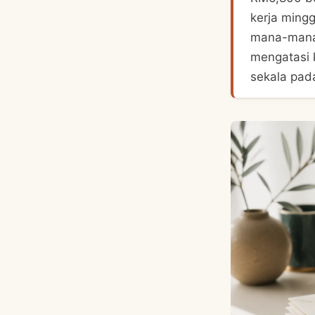
kerja ming
mana-mana 
mengatasi k
sekala pad