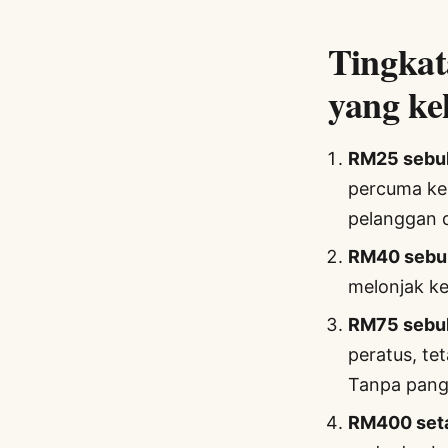
Tingkat
yang ke
RM25 sebu
percuma ke 
pelanggan 
RM40 sebu
melonjak ke
RM75 sebu
peratus, te
Tanpa pangg
RM400 set