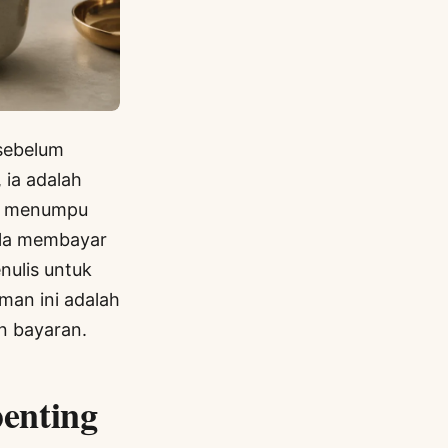
 sebelum
 ia adalah
ka menumpu
ula membayar
nulis untuk
man ini adalah
n bayaran.
enting