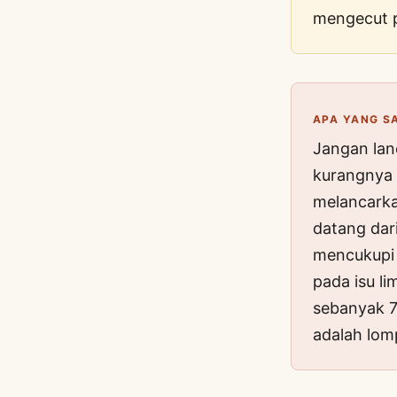
mengecut p
APA YANG S
Jangan lan
kurangnya 
melancarka
datang dar
mencukupi 
pada isu l
sebanyak 7
adalah lom