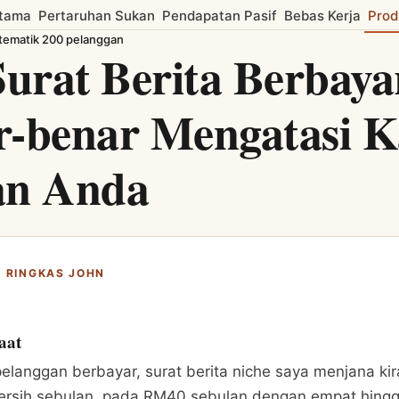
tama
Pertaruhan Sukan
Pendapatan Pasif
Bebas Kerja
Prod
atematik 200 pelanggan
Surat Berita Berbaya
r-benar Mengatasi 
an Anda
 RINGKAS JOHN
aat
langgan berbayar, surat berita niche saya menjana kir
rsih sebulan, pada RM40 sebulan dengan empat hing