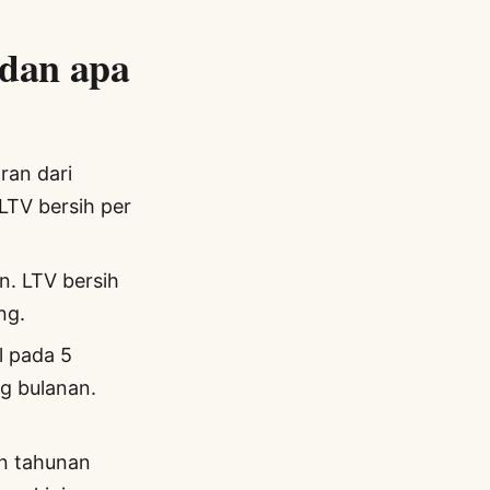
 dan apa
ran dari
 LTV bersih per
n. LTV bersih
ng.
l pada 5
g bulanan.
an tahunan