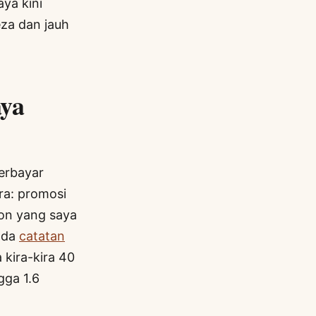
aya kini
eza dan jauh
ya
erbayar
ra: promosi
tion yang saya
ada
catatan
 kira-kira 40
gga 1.6