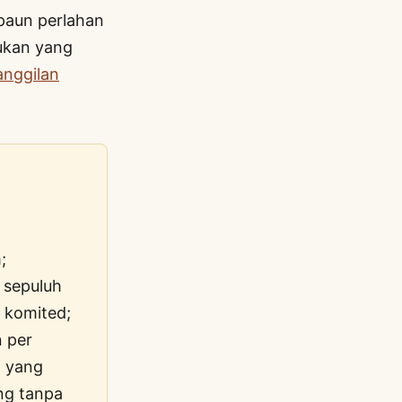
paun perlahan
ukan yang
nggilan
;
 sepuluh
 komited;
 per
, yang
ng tanpa