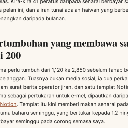
las. Kira-kira 41 peratus daripada senarai berbayar s
 pelan ini, dan aliran tunai adalah haiwan yang berb
enangkan daripada bulanan.
ertumbuhan yang membawa sa
i 200
ma perlu tumbuh dari 1,120 ke 2,850 sebelum tahap b
 pelanggan. Tuasnya bukan media sosial, ia dua perka
alam surat berita operator jiran, dan satu templat No
ma sebagai pertukaran untuk e-mel, dipautkan darip
 Notion
. Templat itu kini memberi makan senarai pada
ma baharu seminggu, yang bertukar kepada 1.2 hin
rbayar seminggu pada corong semasa saya.