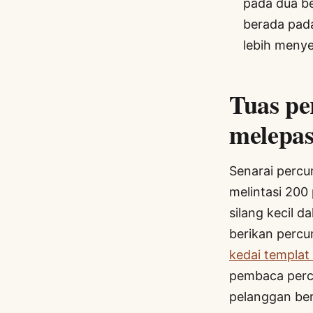
pada dua be
berada pada
lebih meny
Tuas p
melepas
Senarai percu
melintasi 200
silang kecil d
berikan percu
kedai templat
pembaca percu
pelanggan be