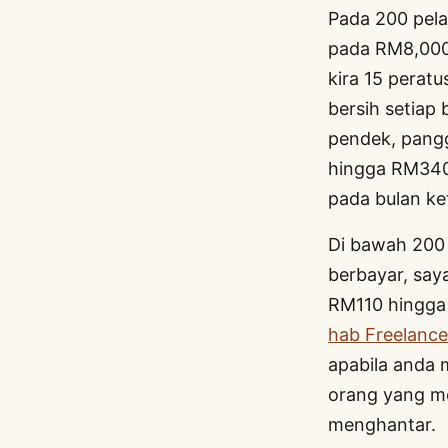
Pada 200 pela
pada RM8,000.
kira 15 perat
bersih setiap
pendek, pangg
hingga RM340 
pada bulan ke
Di bawah 200 
berbayar, say
RM110 hingga 
hab Freelance
apabila anda 
orang yang m
menghantar.