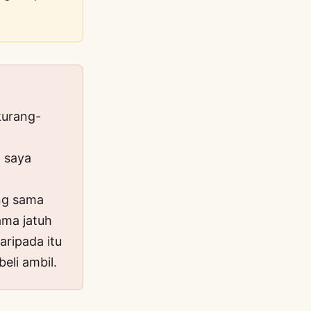
kurang-
 saya
ng sama
ama jatuh
aripada itu
eli ambil.