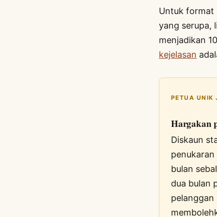
Untuk format
yang serupa, 
menjadikan 1
kejelasan
adal
PETUA UNIK
Hargakan p
Diskaun st
penukaran 
bulan seba
dua bulan
pelanggan 
membolehka