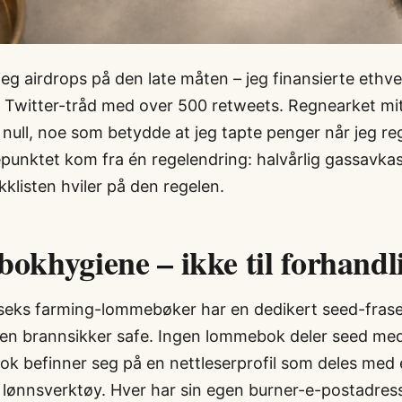
 jeg airdrops på den late måten – jeg finansierte ethve
Twitter-tråd med over 500 retweets. Regnearket mitt
i null, noe som betydde at jeg tapte penger når jeg r
punktet kom fra én regelendring: halvårlig gassavkas
ekklisten hviler på den regelen.
khygiene – ikke til forhandl
seks farming-lommebøker har en dedikert seed-frase
 en brannsikker safe. Ingen lommebok deler seed me
k befinner seg på en nettleserprofil som deles med 
et lønnsverktøy. Hver har sin egen burner-e-postadre