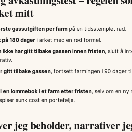
g avkastningstest – regelen so
ket mitt
rste gassutgiften per farm
på en tidsstemplet rad.
st på 180 dager
i arket med en rød formel.
 ikke har gitt tilbake gassen innen fristen
, slutt å in
rativ.
r gitt tilbake gassen
, fortsett farmingen i 90 dager t
il en lommebok i et farm etter fristen
, selv om en ny 
k spiser sunk cost en portefølje.
er jeg beholder, narrativer je