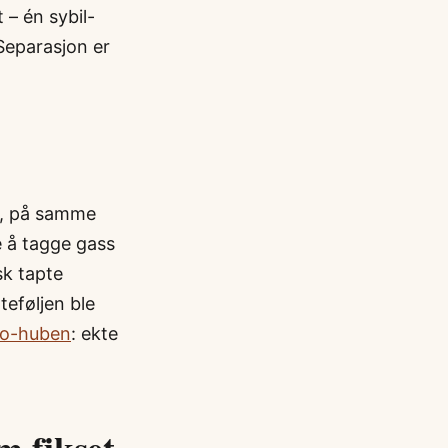
 – én sybil-
Separasjon er
je, på samme
e å tagge gass
sk tapte
teføljen ble
to-huben
: ekte