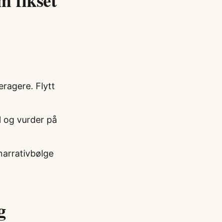
m fikset
teragere. Flytt
il og vurder på
narrativbølge
g