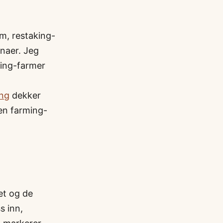
am, restaking-
enaer. Jeg
ding-farmer
ing
dekker
 en farming-
et og de
s inn,