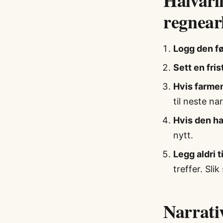
Halvårli
regnear
Logg den fø
Sett en fri
Hvis farmen
til neste nar
Hvis den ha
nytt.
Legg aldri t
treffer. Sli
Narrativ