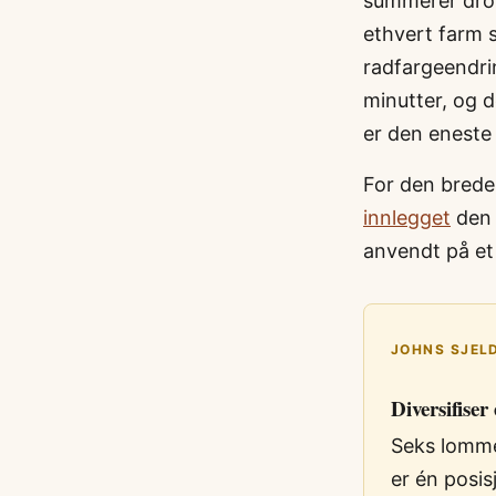
summerer drop
ethvert farm s
radfargeendri
minutter, og 
er den eneste
For den brede
innlegget
den 
anvendt på et
JOHNS SJELD
Diversifiser
Seks lomme
er én posis