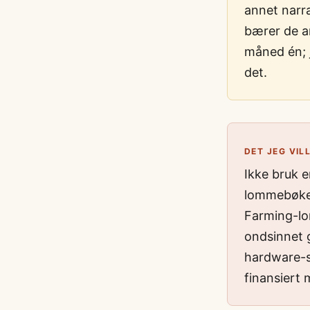
annet narra
bærer de an
måned én; j
det.
DET JEG VIL
Ikke bruk 
lommebøker 
Farming-lo
ondsinnet 
hardware-s
finansiert m