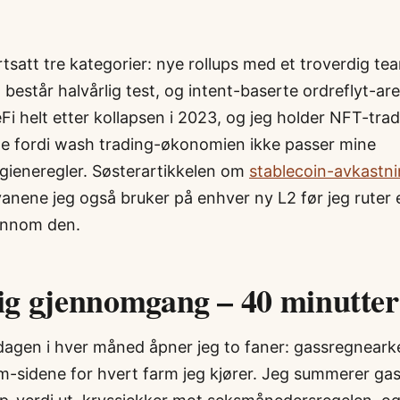
tsatt tre kategorier: nye rollups med et troverdig te
 består halvårlig test, og intent-baserte ordreflyt-ar
i helt etter kollapsen i 2023, og jeg holder NFT-tra
e fordi wash trading-økonomien ikke passer mine
ieneregler. Søsterartikkelen om
stablecoin-avkastn
vanene jeg også bruker på enhver ny L2 før jeg ruter
nnom den.
g gjennomgang – 40 minutter
dagen i hver måned åpner jeg to faner: gassregneark
im-sidene for hvert farm jeg kjører. Jeg summerer gas