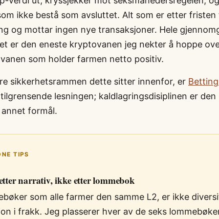
-verdi ut, kryssjekker mot seksmånedersregelen, o
om ikke bestå som avsluttet. Alt som er etter fristen 
ng og mottar ingen nye transaksjoner. Hele gjennom
det er den eneste kryptovanen jeg nekter å hoppe over
 vanen som holder farmen netto positiv.
re sikkerhetsrammen dette sitter innenfor, er
Betting
tilgrensende lesningen; kaldlagringsdisiplinen er de
 annet formål.
NE TIPS
 etter narrativ, ikke etter lommebok
bøker som alle farmer den samme L2, er ikke diversif
jon i frakk. Jeg plasserer hver av de seks lommebøke