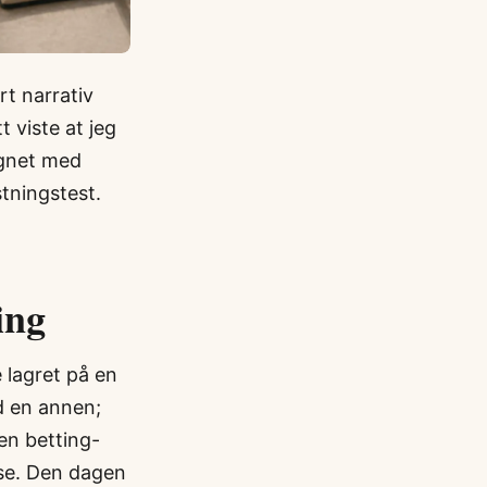
rt narrativ
 viste at jeg
egnet med
tningstest.
ing
 lagret på en
d en annen;
en betting-
sse. Den dagen