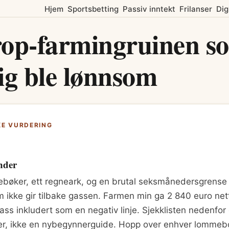
Hjem
Sportsbetting
Passiv inntekt
Frilanser
Dig
rop-farmingruinen s
ig ble lønnsom
KE VURDERING
nder
bøker, ett regneark, og en brutal seksmånedersgrense 
m ikke gir tilbake gassen. Farmen min ga 2 840 euro net
ss inkludert som en negativ linje. Sjekklisten nedenfor 
ører, ikke en nybegynnerguide. Hopp over enhver lommeb