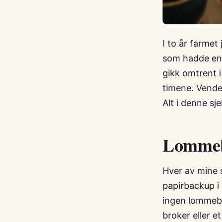
I to år farmet
som hadde en 
gikk omtrent 
timene. Vende
Alt i denne sj
Lommebo
Hver av mine 
papirbackup i
ingen lommebo
broker eller 