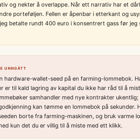
tiv og nekter å overlappe. Når ett narrativ har et dårl
dre porteføljen. Fellen er åpenbar i etterkant og usyn
eg betalte rundt 400 euro i konsentrert gass før jeg 
LE UNNGÅTT
en hardware-wallet-seed på en farming-lommebok. 
er til kald lagring av kapital du ikke har råd til å mis
mmebøker samhandler med nye kontrakter ukentlig;
godkjenning kan tømme en lommebok på sekunder. 
eeden borte fra farming-maskinen, og bruk varme 
ed kun det du er villig til å miste med ett klikk.