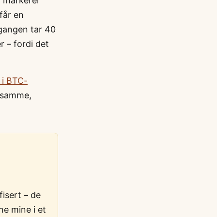
g markerer
får en
gangen tar 40
 – fordi det
 i BTC-
n samme,
isert – de
ne mine i et