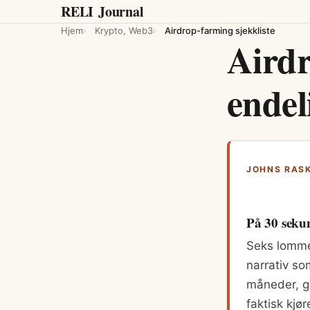
RELI
Journal
Hjem
Krypto, Web3
Airdrop-farming sjekkliste
Aird
endel
JOHNS RAS
På 30 seku
Seks lomme
narrativ so
måneder, ga
faktisk kj