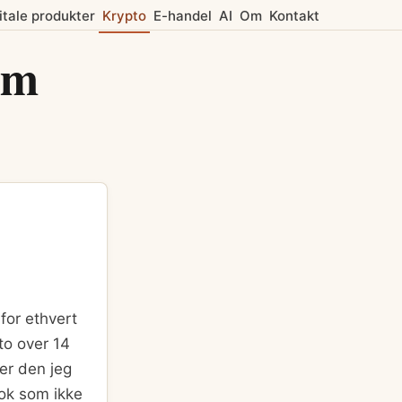
itale produkter
Krypto
E-handel
AI
Om
Kontakt
om
for ethvert
to over 14
er den jeg
ok som ikke