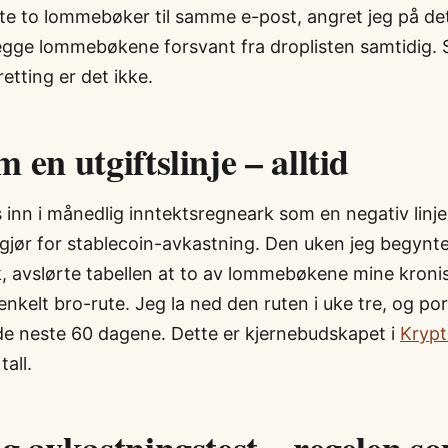
te to lommebøker til samme e-post, angret jeg på det
gge lommebøkene forsvant fra droplisten samtidig. 
retting er det ikke.
 en utgiftslinje – alltid
s inn i månedlig inntektsregneark som en negativ lin
gjør for stablecoin-avkastning. Den uken jeg begynt
 avslørte tabellen at to av lommebøkene mine kroni
nkelt bro-rute. Jeg la ned den ruten i uke tre, og por
 de neste 60 dagene. Dette er kjernebudskapet i
Kryp
tall.