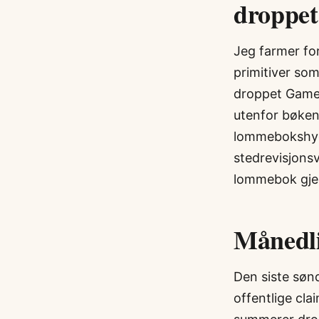
droppet
Jeg farmer for
primitiver som
droppet GameF
utenfor bøken
lommebokshyg
stedrevisjons
lommebok gje
Månedli
Den siste søn
offentlige cla