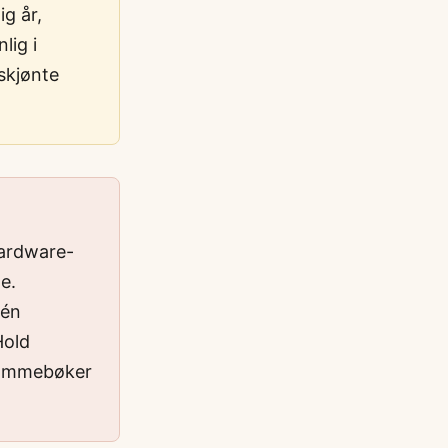
ig år,
lig i
skjønte
Hardware-
te.
 én
Hold
lommebøker