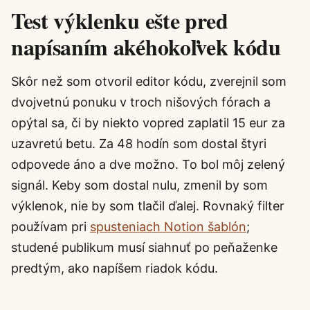
Test výklenku ešte pred
napísaním akéhokoľvek kódu
Skôr než som otvoril editor kódu, zverejnil som
dvojvetnú ponuku v troch nišových fórach a
opýtal sa, či by niekto vopred zaplatil 15 eur za
uzavretú betu. Za 48 hodín som dostal štyri
odpovede áno a dve možno. To bol môj zelený
signál. Keby som dostal nulu, zmenil by som
výklenok, nie by som tlačil ďalej. Rovnaký filter
používam pri
spusteniach Notion šablón
;
studené publikum musí siahnuť po peňaženke
predtým, ako napíšem riadok kódu.