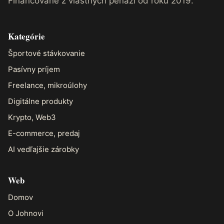
Financované z vlastných peňazí od roku 2019.
Kategórie
Športové stávkovanie
Pasívny príjem
Freelance, mikroúlohy
Digitálne produkty
Krypto, Web3
E-commerce, predaj
AI vedľajšie zárobky
Web
Domov
O Johnovi