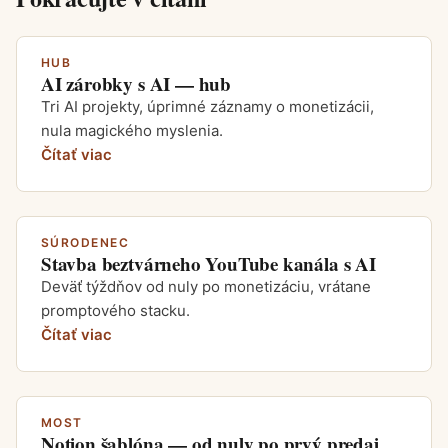
HUB
AI zárobky s AI — hub
Tri AI projekty, úprimné záznamy o monetizácii,
nula magického myslenia.
Čítať viac
SÚRODENEC
Stavba beztvárneho YouTube kanála s AI
Deväť týždňov od nuly po monetizáciu, vrátane
promptového stacku.
Čítať viac
MOST
Notion šablóna — od nuly po prvý predaj