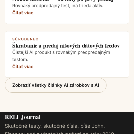
Rovnaký predpredajný test, iná trieda aktív.
Čítať viac
SÚRODENEC
Škrabanie a predaj nišových dátových feedov
Čistejší AI produkt s rovnakým predpredajným
testom.
Čítať viac
Zobraziť všetky články AI zárobkov s AI
RELI
Journal
Skutočné testy, skutočné čísla, píše John.