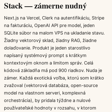
Stack — zámerne nudný
Next.js na Vercel, Clerk na autentifikáciu, Stripe
na fakturáciu, OpenAI API pre model, jeden
SQLite súbor na malom VPS na ukladanie stavu.
Žiadny vektorový sklad, žiadny RAG, žiadne
dolaďovanie. Produkt je jeden starostlivo
napísaný systémový prompt s krátkym
kontextovým oknom a limitom správ. Celá
kódová základňa má pod 900 riadkov. Nuda je
zámer. Každá exotická voľba, ktorú som krátko
zvažoval (vektorová databáza, open-source
model na vlastnom serveri, komplexná
orchestrácia), by pridala týždne a nulové
používateľské hodnoty v rozsahu, v ktorom