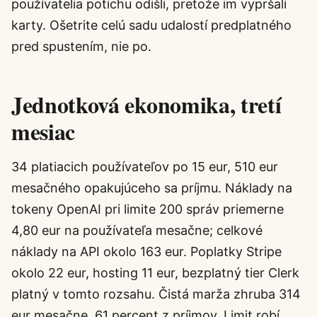
používatelia potichu odišli, pretože im vypršali
karty. Ošetrite celú sadu udalostí predplatného
pred spustením, nie po.
Jednotková ekonomika, tretí
mesiac
34 platiacich používateľov po 15 eur, 510 eur
mesačného opakujúceho sa príjmu. Náklady na
tokeny OpenAI pri limite 200 správ priemerne
4,80 eur na používateľa mesačne; celkové
náklady na API okolo 163 eur. Poplatky Stripe
okolo 22 eur, hosting 11 eur, bezplatný tier Clerk
platný v tomto rozsahu. Čistá marža zhruba 314
eur mesačne, 61 percent z príjmov. Limit robí