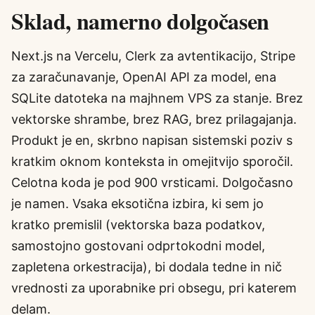
Sklad, namerno dolgočasen
Next.js na Vercelu, Clerk za avtentikacijo, Stripe
za zaračunavanje, OpenAI API za model, ena
SQLite datoteka na majhnem VPS za stanje. Brez
vektorske shrambe, brez RAG, brez prilagajanja.
Produkt je en, skrbno napisan sistemski poziv s
kratkim oknom konteksta in omejitvijo sporočil.
Celotna koda je pod 900 vrsticami. Dolgočasno
je namen. Vsaka eksotična izbira, ki sem jo
kratko premislil (vektorska baza podatkov,
samostojno gostovani odprtokodni model,
zapletena orkestracija), bi dodala tedne in nič
vrednosti za uporabnike pri obsegu, pri katerem
delam.