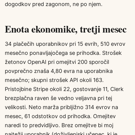
dogodkov pred zagonom, ne po njem.
Enota ekonomike, tretji mesec
34 plačečih uporabnikov pri 15 evrih, 510 evrov
mesečno ponavljajočega se prihodka. Strošek
žetonov OpenAI pri omejitvi 200 sporočil
povprečno znaša 4,80 evra na uporabnika
mesečno; skupni strošek API okoli 163.
Pristojbine Stripe okoli 22, gostovanje 11, Clerk
brezplačna raven še vedno veljavna pri tej
velikosti. Neto marža pribljižno 314 evrov na
mesec, 61 odstotkov od prihodka. Omejitev
naredi to predvidljivo. Brez omejitve bi moj
najtežji uporabnik (doživljenjski učenec, ki je