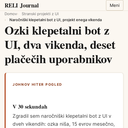
RELI
Journal
Meni
Domov
Stranski projekti z UI
Naročniški klepetalni bot z UI, projekt enega vikenda
Ozki klepetalni bot z
UI, dva vikenda, deset
plačečih uporabnikov
JOHNOV HITER POGLED
V 30 sekundah
Zgradil sem naročniški klepetalni bot z UI v
dveh vikendih: ozka niša, 15 evrov mesečno,