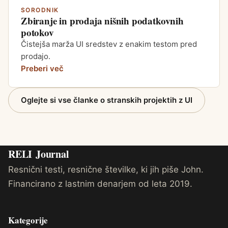
SORODNIK
Zbiranje in prodaja nišnih podatkovnih
potokov
Čistejša marža UI sredstev z enakim testom pred
prodajo.
Preberi več
Oglejte si vse članke o stranskih projektih z UI
RELI
Journal
Resnični testi, resnične številke, ki jih piše John.
Financirano z lastnim denarjem od leta 2019.
Kategorije