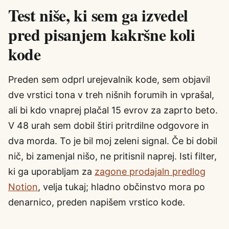
Test niše, ki sem ga izvedel
pred pisanjem kakršne koli
kode
Preden sem odprl urejevalnik kode, sem objavil
dve vrstici tona v treh nišnih forumih in vprašal,
ali bi kdo vnaprej plačal 15 evrov za zaprto beto.
V 48 urah sem dobil štiri pritrdilne odgovore in
dva morda. To je bil moj zeleni signal. Če bi dobil
nič, bi zamenjal nišo, ne pritisnil naprej. Isti filter,
ki ga uporabljam za
zagone prodajaln predlog
Notion
, velja tukaj; hladno občinstvo mora po
denarnico, preden napišem vrstico kode.