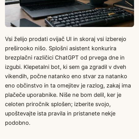
Vsi želijo prodati ovijač UI in skoraj vsi izberejo
preširooko nišo. Splošni asistent konkurira
brezplačni različici ChatGPT od prvega dne in
izgubi. Klepetalni bot, ki sem ga zgradil v dveh
vikendih, počne natanko eno stvar za natanko
eno občinstvo in ta omejitev je razlog, zakaj ima
plačeče uporabnike. Niše ne bom delil, ker je
celoten priročnik splošen; izberite svojo,
upoštevajte ista pravila in pristanete nekje
podobno.