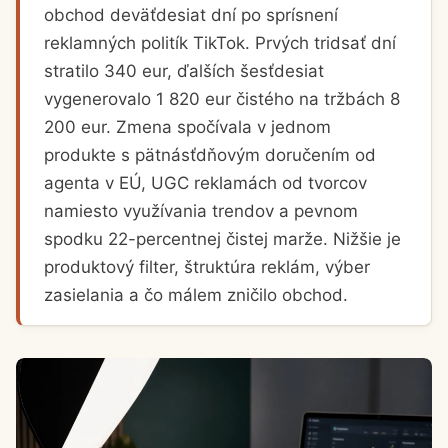
obchod deväťdesiat dní po sprísnení
reklamných politík TikTok. Prvých tridsať dní
stratilo 340 eur, ďalších šesťdesiat
vygenerovalo 1 820 eur čistého na tržbách 8
200 eur. Zmena spočívala v jednom
produkte s pätnásťdňovým doručením od
agenta v EÚ, UGC reklamách od tvorcov
namiesto využívania trendov a pevnom
spodku 22-percentnej čistej marže. Nižšie je
produktový filter, štruktúra reklám, výber
zasielania a čo málem zničilo obchod.