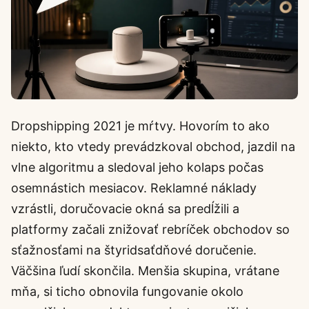
Dropshipping 2021 je mŕtvy. Hovorím to ako
niekto, kto vtedy prevádzkoval obchod, jazdil na
vlne algoritmu a sledoval jeho kolaps počas
osemnástich mesiacov. Reklamné náklady
vzrástli, doručovacie okná sa predĺžili a
platformy začali znižovať rebríček obchodov so
sťažnosťami na štyridsaťdňové doručenie.
Väčšina ľudí skončila. Menšia skupina, vrátane
mňa, si ticho obnovila fungovanie okolo