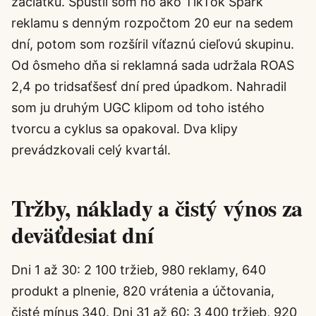
začiatku. Spustil som ho ako TikTok Spark
reklamu s denným rozpočtom 20 eur na sedem
dní, potom som rozšíril víťaznú cieľovú skupinu.
Od ôsmeho dňa si reklamná sada udržala ROAS
2,4 po tridsaťšesť dní pred úpadkom. Nahradil
som ju druhým UGC klipom od toho istého
tvorcu a cyklus sa opakoval. Dva klipy
prevádzkovali celý kvartál.
Tržby, náklady a čistý výnos za
deväťdesiat dní
Dni 1 až 30: 2 100 tržieb, 980 reklamy, 640
produkt a plnenie, 820 vrátenia a účtovania,
čisté mínus 340. Dni 31 až 60: 3 400 tržieb, 920