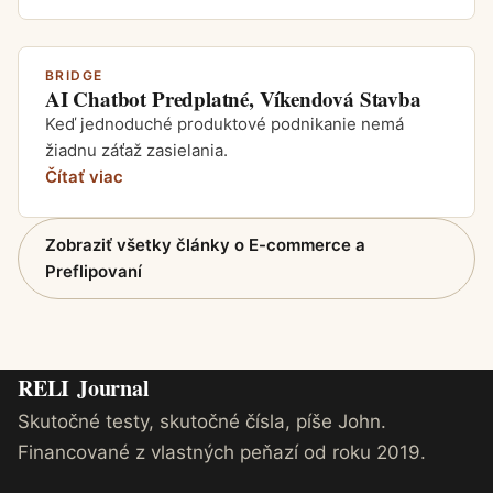
BRIDGE
AI Chatbot Predplatné, Víkendová Stavba
Keď jednoduché produktové podnikanie nemá
žiadnu záťaž zasielania.
Čítať viac
Zobraziť všetky články o E-commerce a
Preflipovaní
RELI
Journal
Skutočné testy, skutočné čísla, píše John.
Financované z vlastných peňazí od roku 2019.