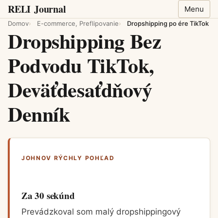
RELI
Journal
Menu
Domov
E-commerce, Preflipovanie
Dropshipping po ére TikTok
Dropshipping Bez
Podvodu TikTok,
Deväťdesaťdňový
Denník
JOHNOV RÝCHLY POHĽAD
Za 30 sekúnd
Prevádzkoval som malý dropshippingový