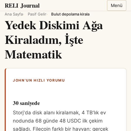
RELI
Journal
Menü
Ana Sayfa
Pasif Gelir
Bulut depolama kirala
Yedek Diskimi Ağa
Kiraladım, İşte
Matematik
JOHN'UN HIZLI YORUMU
30 saniyede
Storj'da disk alanı kiralamak, 4 TB'lık ev
nodunda 68 günde 48 USDC ilk çekim
sağladı. Filecoin farklı bir hayvan; gerçek