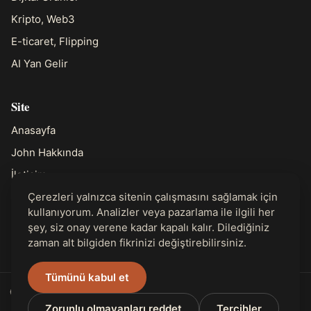
Kripto, Web3
E-ticaret, Flipping
AI Yan Gelir
Site
Anasayfa
John Hakkında
İletişim
Çerezleri yalnızca sitenin çalışmasını sağlamak için
kullanıyorum. Analizler veya pazarlama ile ilgili her
Yasal
şey, siz onay verene kadar kapalı kalır. Dilediğiniz
Gizlilik
zaman alt bilgiden fikrinizi değiştirebilirsiniz.
Tümünü kabul et
🌐 31 dilde mevcut
Zorunlu olmayanları reddet
Tercihler