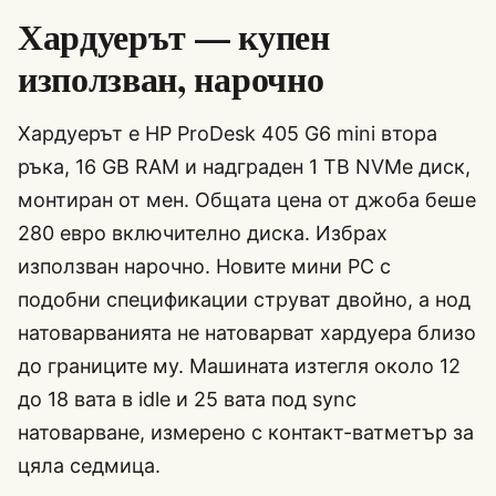
Хардуерът — купен
използван, нарочно
Хардуерът е HP ProDesk 405 G6 mini втора
ръка, 16 GB RAM и надграден 1 TB NVMe диск,
монтиран от мен. Общата цена от джоба беше
280 евро включително диска. Избрах
използван нарочно. Новите мини PC с
подобни спецификации струват двойно, а нод
натоварванията не натоварват хардуера близо
до границите му. Машината изтегля около 12
до 18 вата в idle и 25 вата под sync
натоварване, измерено с контакт-ватметър за
цяла седмица.