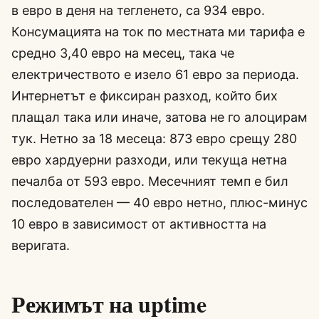
в евро в деня на тегленето, са 934 евро.
Консумацията на ток по местната ми тарифа е
средно 3,40 евро на месец, така че
електричеството е изело 61 евро за периода.
Интернетът е фиксиран разход, който бих
плащал така или иначе, затова не го алоцирам
тук. Нетно за 18 месеца: 873 евро срещу 280
евро хардуерни разходи, или текуща нетна
печалба от 593 евро. Месечният темп е бил
последователен — 40 евро нетно, плюс-минус
10 евро в зависимост от активността на
веригата.
Режимът на uptime