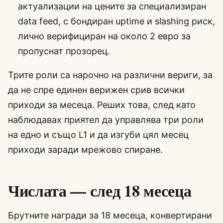
актуализации на цените за специализиран
data feed, с бондиран uptime и slashing риск,
лично верифициран на около 2 евро за
пропуснат прозорец.
Трите роли са нарочно на различни вериги, за
да не спре единен верижен срив всички
приходи за месеца. Реших това, след като
наблюдавах приятел да управлява три роли
на едно и също L1 и да изгуби цял месец
приходи заради мрежово спиране.
Числата — след 18 месеца
Брутните награди за 18 месеца, конвертирани