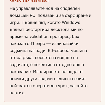
КАКВО БИХ ИЗБЯГВАЛ
Не управлявайте нод на споделен
домашен PC, ползван и за сърфиране и
игри. Първия път, когато Windows
ъпдейт рестартира десктопа ми по
време на validation прозорец, бях
наказан с 11 евро — изличавайки
седмица награди. 60-еврова машина
втора ръка, посветена изцяло на
задачата, е по-евтина от едно лошо
наказание. Изолирането на нода от
всички други задачи е единственият
най-важен оперативен урок, за който
платих.