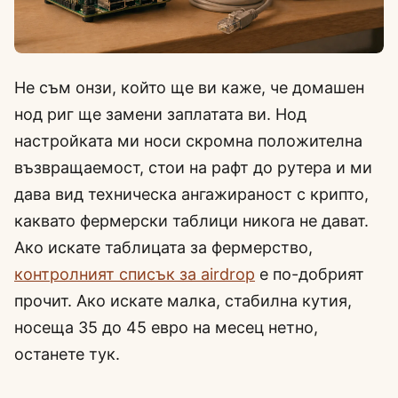
Не съм онзи, който ще ви каже, че домашен
нод риг ще замени заплатата ви. Нод
настройката ми носи скромна положителна
възвращаемост, стои на рафт до рутера и ми
дава вид техническа ангажираност с крипто,
каквато фермерски таблици никога не дават.
Ако искате таблицата за фермерство,
контролният списък за airdrop
е по-добрият
прочит. Ако искате малка, стабилна кутия,
носеща 35 до 45 евро на месец нетно,
останете тук.