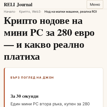
RELI
Journal
Меню
Начало
Крипто, Web3
Нод на малки машини, реална ROI
Крипто нодове на
мини PC за 280 евро
— и какво реално
платиха
БЪРЗ ПОГЛЕД НА ДЖОН
За 30 секунди
Един мини PC втора ръка, купен за 280