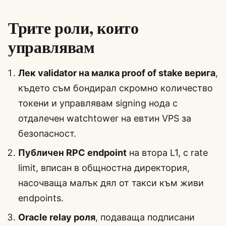
Трите роли, които
управлявам
Лек validator на малка proof of stake верига
,
където съм бондирал скромно количество
токени и управлявам signing нода с
отдалечен watchtower на евтин VPS за
безопасност.
Публичен RPC endpoint
на втора L1, с rate
limit, вписан в общностна директория,
насочваща малък дял от такси към живи
endpoints.
Oracle relay роля
, подаваща подписани