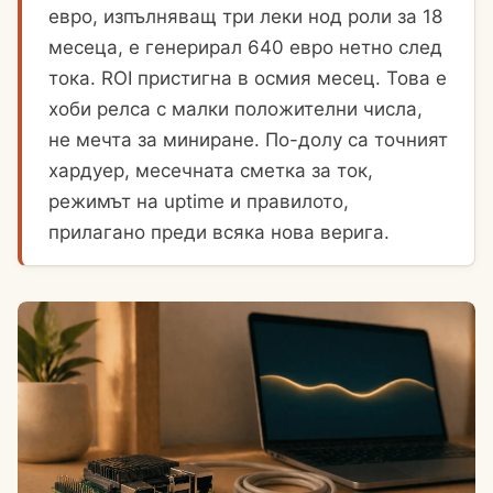
евро, изпълняващ три леки нод роли за 18
месеца, е генерирал 640 евро нетно след
тока. ROI пристигна в осмия месец. Това е
хоби релса с малки положителни числа,
не мечта за миниране. По-долу са точният
хардуер, месечната сметка за ток,
режимът на uptime и правилото,
прилагано преди всяка нова верига.