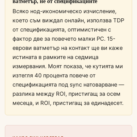
ватметър, не от спецификациите
Всяко нод-икономическо изчисление,
което съм виждал онлайн, използва TDP
от спецификацията, оптимистичен с
фактор две за повечето малки PC. 15-
еврови ватметър на контакт ще ви каже
истината в рамките на седмица
измервания. Моят показа, че кутията ми
изтегля 40 процента повече от
спецификацията под sync натоварване —
разлика между ROI, пристигащ за осем
месеца, и ROI, пристигащ за единадесет.