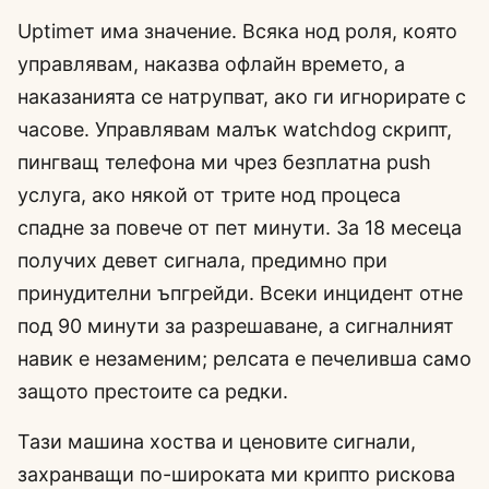
Uptimeт има значение. Всяка нод роля, която
управлявам, наказва офлайн времето, а
наказанията се натрупват, ако ги игнорирате с
часове. Управлявам малък watchdog скрипт,
пингващ телефона ми чрез безплатна push
услуга, ако някой от трите нод процеса
спадне за повече от пет минути. За 18 месеца
получих девет сигнала, предимно при
принудителни ъпгрейди. Всеки инцидент отне
под 90 минути за разрешаване, а сигналният
навик е незаменим; релсата е печеливша само
защото престоите са редки.
Тази машина хоства и ценовите сигнали,
захранващи по-широката ми крипто рискова