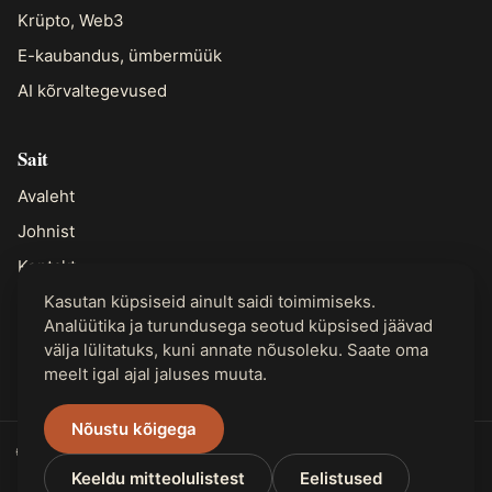
Krüpto, Web3
E-kaubandus, ümbermüük
AI kõrvaltegevused
Sait
Avaleht
Johnist
Kontakt
Kasutan küpsiseid ainult saidi toimimiseks.
Analüütika ja turundusega seotud küpsised jäävad
Juriidiline
välja lülitatuks, kuni annate nõusoleku. Saate oma
Privaatsus
meelt igal ajal jaluses muuta.
Nõustu kõigega
🌐 Saadaval 31 keeles
Keeldu mitteolulistest
Eelistused