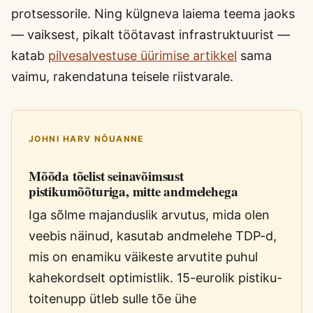
protsessorile. Ning külgneva laiema teema jaoks
— vaiksest, pikalt töötavast infrastruktuurist —
katab
pilvesalvestuse üürimise artikkel
sama
vaimu, rakendatuna teisele riistvarale.
JOHNI HARV NÕUANNE
Mõõda tõelist seinavõimsust
pistikumõõturiga, mitte andmelehega
Iga sõlme majanduslik arvutus, mida olen
veebis näinud, kasutab andmelehe TDP-d,
mis on enamiku väikeste arvutite puhul
kahekordselt optimistlik. 15-eurolik pistiku-
toitenupp ütleb sulle tõe ühe