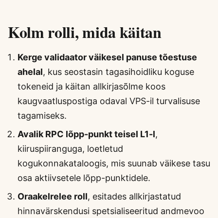
Kolm rolli, mida käitan
Kerge validaator väikesel panuse tõestuse
ahelal
, kus seostasin tagasihoidliku koguse
tokeneid ja käitan allkirjasõlme koos
kaugvaatluspostiga odaval VPS-il turvalisuse
tagamiseks.
Avalik RPC lõpp-punkt teisel L1-l
,
kiiruspiiranguga, loetletud
kogukonnakataloogis, mis suunab väikese tasu
osa aktiivsetele lõpp-punktidele.
Oraakelrelee roll
, esitades allkirjastatud
hinnavärskendusi spetsialiseeritud andmevoo