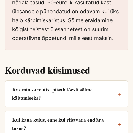
nädala tasud. 60-eurolik kasutatud kast
ülesandele pühendatud on odavam kui üks
halb kärpimiskaristus. Sõlme eraldamine
kõigist teistest ülesannetest on suurim
operatiivne õppetund, mille eest maksin.
Korduvad küsimused
Kas mini-arvutist piisab tõesti sõlme
käitamiseks?
Kui kaua kulus, enne kui riistvara end ära
tasus?