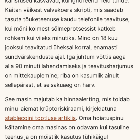
karistused kasvavad, kui ignoreerid neid tunde.
Käitan väikest valvekoera skripti, mis saadab
tasuta tõuketeenuse kaudu telefonile teavituse,
kui mõni kolmest sõlmeprotsessist katkeb
rohkem kui viieks minutiks. Mind on 18 kuu
jooksul teavitatud üheksal korral, enamasti
sundvärskenduste ajal. Iga juhtum võttis aega
alla 90 minuti lahendamiseks ja teavitusharjumus
on mittekauplemine; riba on kasumlik ainult
sellepärast, et seisakuaeg on harv.
See masin majutab ka hinnaalerting, mis toidab
minu laiemat krüptoriskiraami, kirjeldatuna
stablecoini tootluse artiklis
. Oma hoiatuspinu
käitamine oma masinas on odavam kui tasuline
teenus ja on mõistlik kasutus tühikäigul