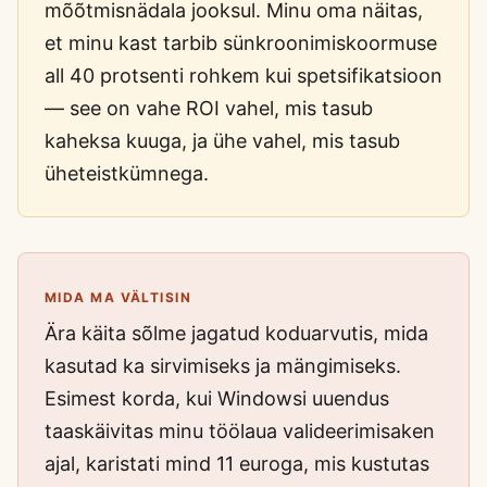
mõõtmisnädala jooksul. Minu oma näitas,
et minu kast tarbib sünkroonimiskoormuse
all 40 protsenti rohkem kui spetsifikatsioon
— see on vahe ROI vahel, mis tasub
kaheksa kuuga, ja ühe vahel, mis tasub
üheteistkümnega.
MIDA MA VÄLTISIN
Ära käita sõlme jagatud koduarvutis, mida
kasutad ka sirvimiseks ja mängimiseks.
Esimest korda, kui Windowsi uuendus
taaskäivitas minu töölaua valideerimisaken
ajal, karistati mind 11 euroga, mis kustutas