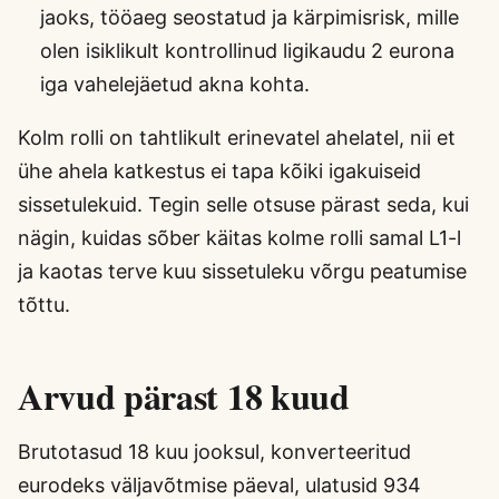
jaoks, tööaeg seostatud ja kärpimisrisk, mille
olen isiklikult kontrollinud ligikaudu 2 eurona
iga vahelejäetud akna kohta.
Kolm rolli on tahtlikult erinevatel ahelatel, nii et
ühe ahela katkestus ei tapa kõiki igakuiseid
sissetulekuid. Tegin selle otsuse pärast seda, kui
nägin, kuidas sõber käitas kolme rolli samal L1-l
ja kaotas terve kuu sissetuleku võrgu peatumise
tõttu.
Arvud pärast 18 kuud
Brutotasud 18 kuu jooksul, konverteeritud
eurodeks väljavõtmise päeval, ulatusid 934