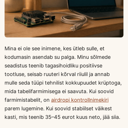
Mina ei ole see inimene, kes ütleb sulle, et
kodumasin asendab su palga. Minu sõlmede
seadistus teenib tagasihoidliku positiivse
tootluse, seisab ruuteri kõrval riiulil ja annab
mulle seda tüüpi tehnilist kokkupuudet krüptoga,
mida tabelifarmimisega ei saavuta. Kui soovid
farmimistabelit, on
airdropi kontrollnimekiri
parem lugemine. Kui soovid stabiilset väikest
kasti, mis teenib 35–45 eurot kuus neto, jää siia.