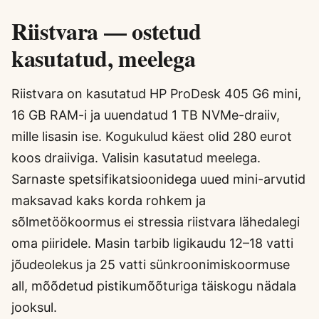
Riistvara — ostetud
kasutatud, meelega
Riistvara on kasutatud HP ProDesk 405 G6 mini,
16 GB RAM-i ja uuendatud 1 TB NVMe-draiiv,
mille lisasin ise. Kogukulud käest olid 280 eurot
koos draiiviga. Valisin kasutatud meelega.
Sarnaste spetsifikatsioonidega uued mini-arvutid
maksavad kaks korda rohkem ja
sõlmetöökoormus ei stressia riistvara lähedalegi
oma piiridele. Masin tarbib ligikaudu 12–18 vatti
jõudeolekus ja 25 vatti sünkroonimiskoormuse
all, mõõdetud pistikumõõturiga täiskogu nädala
jooksul.