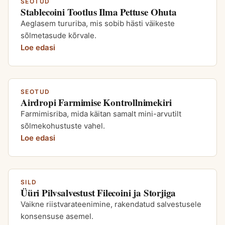
SEOTUD
Stablecoini Tootlus Ilma Pettuse Ohuta
Aeglasem tururiba, mis sobib hästi väikeste
sõlmetasude kõrvale.
Loe edasi
SEOTUD
Airdropi Farmimise Kontrollnimekiri
Farmimisriba, mida käitan samalt mini-arvutilt
sõlmekohustuste vahel.
Loe edasi
SILD
Üüri Pilvsalvestust Filecoini ja Storjiga
Vaikne riistvarateenimine, rakendatud salvestusele
konsensuse asemel.