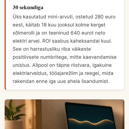
30 sekundiga
Üks kasutatud mini-arvuti, ostetud 280 euro
eest, käitab 18 kuu jooksul kolme kerget
sõlmerolli ja on teeninud 640 eurot neto
elektri arvel. ROI saabus kaheksandal kuul.
See on harrastusliku riba väikeste
positiivsete numbritega, mitte kaevandamise
unistus. Allpool on täpne riistvara, igakuine
elektriarveldus, tööajarežiim ja reegel, mida
rakendan enne iga uue ahela lisandumist.