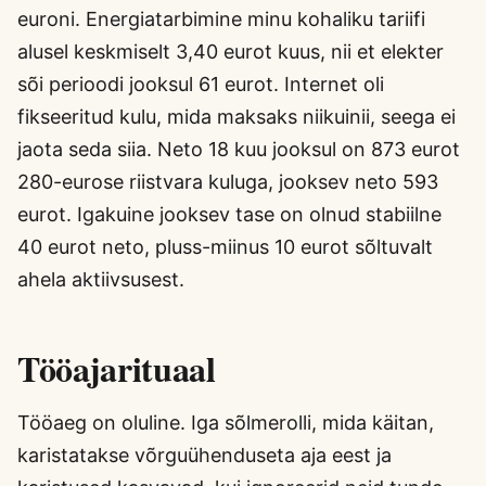
euroni. Energiatarbimine minu kohaliku tariifi
alusel keskmiselt 3,40 eurot kuus, nii et elekter
sõi perioodi jooksul 61 eurot. Internet oli
fikseeritud kulu, mida maksaks niikuinii, seega ei
jaota seda siia. Neto 18 kuu jooksul on 873 eurot
280-eurose riistvara kuluga, jooksev neto 593
eurot. Igakuine jooksev tase on olnud stabiilne
40 eurot neto, pluss-miinus 10 eurot sõltuvalt
ahela aktiivsusest.
Tööajarituaal
Tööaeg on oluline. Iga sõlmerolli, mida käitan,
karistatakse võrguühenduseta aja eest ja