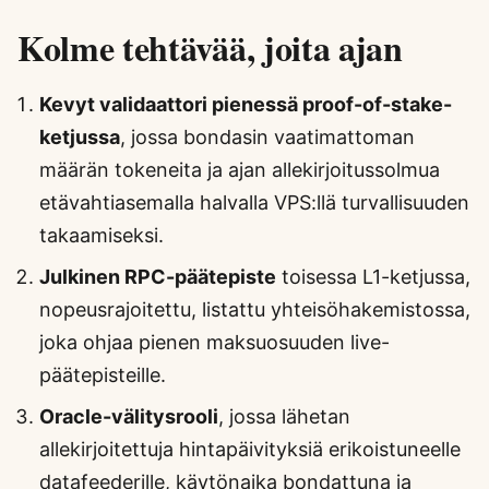
Kolme tehtävää, joita ajan
Kevyt validaattori pienessä proof-of-stake-
ketjussa
, jossa bondasin vaatimattoman
määrän tokeneita ja ajan allekirjoitussolmua
etävahtiasemalla halvalla VPS:llä turvallisuuden
takaamiseksi.
Julkinen RPC-päätepiste
toisessa L1-ketjussa,
nopeusrajoitettu, listattu yhteisöhakemistossa,
joka ohjaa pienen maksuosuuden live-
päätepisteille.
Oracle-välitysrooli
, jossa lähetan
allekirjoitettuja hintapäivityksiä erikoistuneelle
datafeederille, käytönaika bondattuna ja