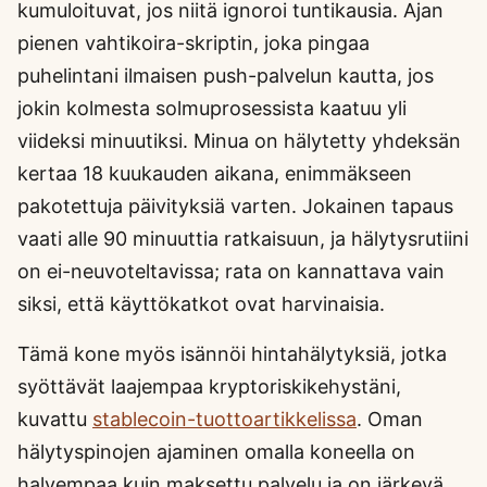
kumuloituvat, jos niitä ignoroi tuntikausia. Ajan
pienen vahtikoira-skriptin, joka pingaa
puhelintani ilmaisen push-palvelun kautta, jos
jokin kolmesta solmuprosessista kaatuu yli
viideksi minuutiksi. Minua on hälytetty yhdeksän
kertaa 18 kuukauden aikana, enimmäkseen
pakotettuja päivityksiä varten. Jokainen tapaus
vaati alle 90 minuuttia ratkaisuun, ja hälytysrutiini
on ei-neuvoteltavissa; rata on kannattava vain
siksi, että käyttökatkot ovat harvinaisia.
Tämä kone myös isännöi hintahälytyksiä, jotka
syöttävät laajempaa kryptoriskikehystäni,
kuvattu
stablecoin-tuottoartikkelissa
. Oman
hälytyspinojen ajaminen omalla koneella on
halvempaa kuin maksettu palvelu ja on järkevä