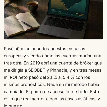
Pasé años colocando apuestas en casas
europeas y viendo cómo las cuentas morían una
tras otra. En 2019 abrí una cuenta de bróker que
me dirigía a SBOBET y Pinnacle, y en tres meses
mi ROI neto pasó del 2,1 % al 5,4 % con los
mismos pronósticos. Nada en mi método había
cambiado. El punto de acceso lo fue todo. Esto
es lo que realmente te dan las casas asiáticas, y
lo que no.