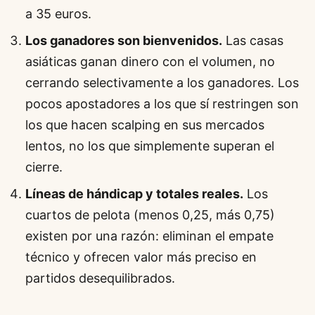
a 35 euros.
Los ganadores son bienvenidos.
Las casas
asiáticas ganan dinero con el volumen, no
cerrando selectivamente a los ganadores. Los
pocos apostadores a los que sí restringen son
los que hacen scalping en sus mercados
lentos, no los que simplemente superan el
cierre.
Líneas de hándicap y totales reales.
Los
cuartos de pelota (menos 0,25, más 0,75)
existen por una razón: eliminan el empate
técnico y ofrecen valor más preciso en
partidos desequilibrados.