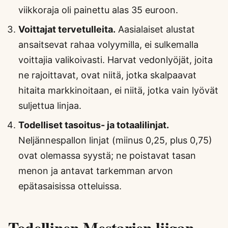
viikkoraja oli painettu alas 35 euroon.
Voittajat tervetulleita.
Aasialaiset alustat
ansaitsevat rahaa volyymilla, ei sulkemalla
voittajia valikoivasti. Harvat vedonlyöjät, joita
ne rajoittavat, ovat niitä, jotka skalpaavat
hitaita markkinoitaan, ei niitä, jotka vain lyövät
suljettua linjaa.
Todelliset tasoitus- ja totaalilinjat.
Neljännespallon linjat (miinus 0,25, plus 0,75)
ovat olemassa syystä; ne poistavat tasan
menon ja antavat tarkemman arvon
epätasaisissa otteluissa.
Todellinen Mestarien liigan