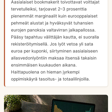
Aasialaiset bookmakerit toivottavat voittajat
tervetulleiksi, tarjoavat 2–3 prosenttia
pienemmät marginaalit kuin eurooppalaiset
pehmeät alustat ja hyväksyvät tuhansien
eurojen panoksia valtavirran jalkapallossa.
Pääsy tapahtuu välittäjän kautta, ei suoralla
rekisteröitymisellä. Jos lyöt vetoa yli sata
euroa per kuponki, siirtyminen aasialaiseen
allasvedonlyöntiin maksaa itsensä takaisin
ensimmäisen kuukauden aikana.
Haittapuolena on hieman jyrkempi
oppimiskäyrä tasoitus- ja totaalilinjoilla.