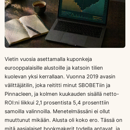
Vietin vuosia asettamalla kuponkeja
eurooppalaisille alustoille ja katsoin tilien
kuolevan yksi kerrallaan. Vuonna 2019 avasin
välittäjätilin, joka reititti minut SBOBETiin ja
Pinnacleen, ja kolmen kuukauden sisällä netto-
ROI:ni liikkui 2,1 prosentista 5,4 prosenttiin
samoilla valinnoilla. Menetelmässäni ei ollut
muuttunut mikään. Alusta oli koko ero. Tässä on
mitä aasialaiset bookmakerit todella antavat, ja