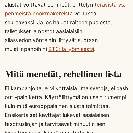
alustat voittavat pehmeät, erittelyn
terävistä vs.
pehmeistä bookmakereista
voi lukea
seuraavaksi. Ja jos haluat raiteen puolesta,
talletukset ja nostot aasialaisiin
allasvedonlyönteihin liittyvät suoraan
muistiinpanoihini
BTC:llä lyömisestä
.
Mitä menetät, rehellinen lista
Ei kampanjoita, ei viikottaisia ilmaisvetoja, ei cash
out -painiketta. Käyttöliittymä on usein rumempi
kuin mitä eurooppalainen alusta toimittaa.
Ensikertaiset käyttäjät lukevat aasialaisen
tasoituslinjan ja tarvitsevat minuutin sen
jäsentämiseen. Nämä ovat todellisia