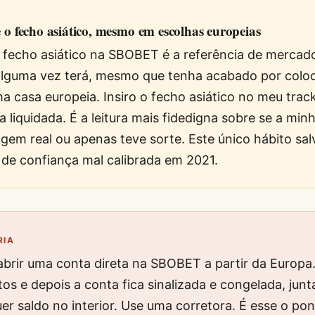
 fecho asiático, mesmo em escolhas europeias
 fecho asiático na SBOBET é a referência de mercad
alguma vez terá, mesmo que tenha acabado por coloc
a casa europeia. Insiro o fecho asiático no meu trac
 liquidada. É a leitura mais fidedigna sobre se a min
agem real ou apenas teve sorte. Este único hábito sa
 de confiança mal calibrada em 2021.
RIA
abrir uma conta direta na SBOBET a partir da Europa
os e depois a conta fica sinalizada e congelada, jun
r saldo no interior. Use uma corretora. É esse o pon