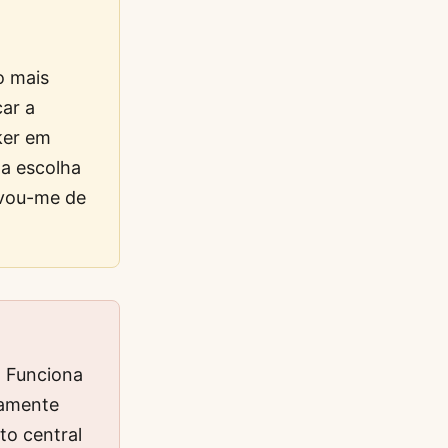
o mais
ar a
ker em
ha escolha
lvou-me de
. Funciona
tamente
to central