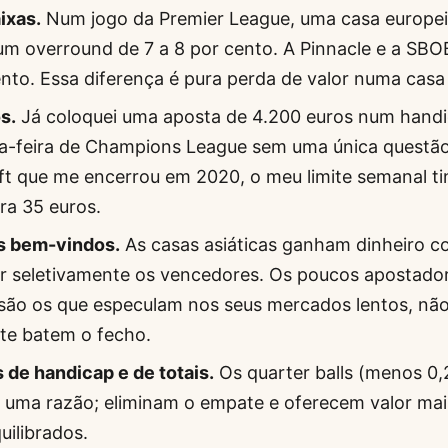
ixas.
Num jogo da Premier League, uma casa europeia
m overround de 7 a 8 por cento. A Pinnacle e a SB
ento. Essa diferença é pura perda de valor numa casa 
s.
Já coloquei uma aposta de 4.200 euros num handi
a-feira de Champions League sem uma única questão
ft que me encerrou em 2020, o meu limite semanal ti
ra 35 euros.
 bem-vindos.
As casas asiáticas ganham dinheiro c
r seletivamente os vencedores. Os poucos apostado
são os que especulam nos seus mercados lentos, nã
te batem o fecho.
s de handicap e de totais.
Os quarter balls (menos 0,
 uma razão; eliminam o empate e oferecem valor mai
uilibrados.