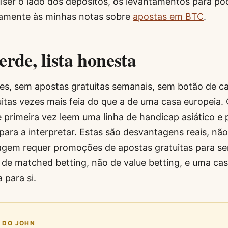
uiser o lado dos depósitos, os levantamentos para poo
tamente às minhas notas sobre
apostas em BTC
.
rde, lista honesta
, sem apostas gratuitas semanais, sem botão de ca
uitas vezes mais feia do que a de uma casa europeia.
e primeira vez leem uma linha de handicap asiático e
ra a interpretar. Estas são desvantagens reais, não 
agem requer promoções de apostas gratuitas para ser 
de matched betting, não de value betting, e uma cas
 para si.
A DO JOHN