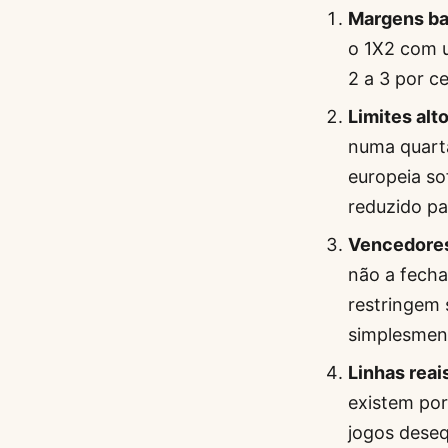
Margens ba
o 1X2 com u
2 a 3 por c
Limites alto
numa quart
europeia so
reduzido pa
Vencedores
não a fecha
restringem 
simplesmen
Linhas reai
existem por
jogos deseq