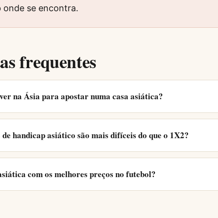
 onde se encontra.
as frequentes
iver na Ásia para apostar numa casa asiática?
de handicap asiático são mais difíceis do que o 1X2?
asiática com os melhores preços no futebol?