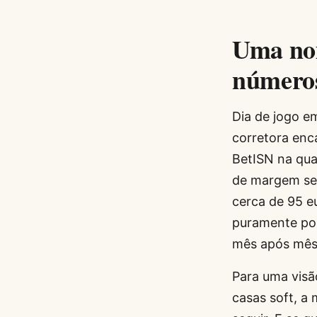
Uma noi
números
Dia de jogo e
corretora enc
BetISN na qua
de margem se 
cerca de 95 eu
puramente por
mês após mês
Para uma visã
casas soft, a