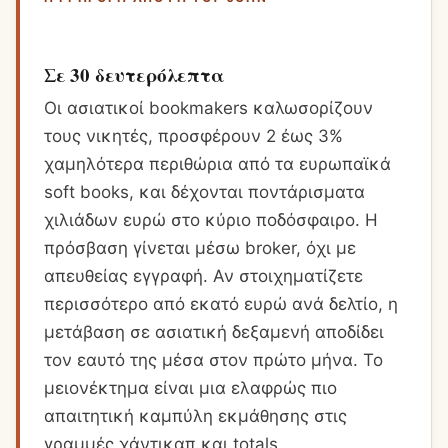
Σε 30 δευτερόλεπτα
Οι ασιατικοί bookmakers καλωσορίζουν
τους νικητές, προσφέρουν 2 έως 3%
χαμηλότερα περιθώρια από τα ευρωπαϊκά
soft books, και δέχονται ποντάρισματα
χιλιάδων ευρώ στο κύριο ποδόσφαιρο. Η
πρόσβαση γίνεται μέσω broker, όχι με
απευθείας εγγραφή. Αν στοιχηματίζετε
περισσότερο από εκατό ευρώ ανά δελτίο, η
μετάβαση σε ασιατική δεξαμενή αποδίδει
τον εαυτό της μέσα στον πρώτο μήνα. Το
μειονέκτημα είναι μια ελαφρώς πιο
απαιτητική καμπύλη εκμάθησης στις
γραμμές χάντικαπ και totals.