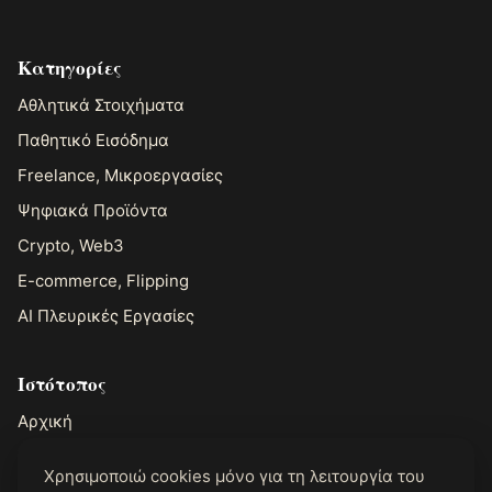
Κατηγορίες
Αθλητικά Στοιχήματα
Παθητικό Εισόδημα
Freelance, Μικροεργασίες
Ψηφιακά Προϊόντα
Crypto, Web3
E-commerce, Flipping
AI Πλευρικές Εργασίες
Ιστότοπος
Αρχική
Σχετικά με τον John
Χρησιμοποιώ cookies μόνο για τη λειτουργία του
Επικοινωνία