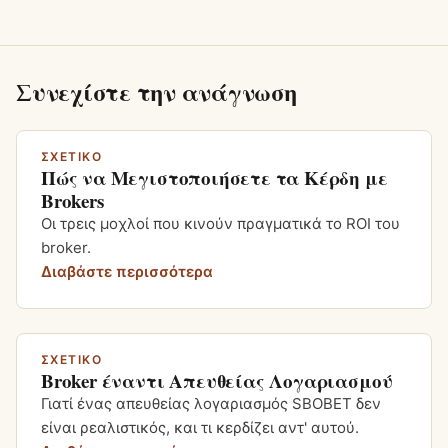
Συνεχίστε την ανάγνωση
ΣΧΕΤΙΚΌ
Πώς να Μεγιστοποιήσετε τα Κέρδη με
Brokers
Οι τρεις μοχλοί που κινούν πραγματικά το ROI του
broker.
Διαβάστε περισσότερα
ΣΧΕΤΙΚΌ
Broker έναντι Απευθείας Λογαριασμού
Γιατί ένας απευθείας λογαριασμός SBOBET δεν
είναι ρεαλιστικός, και τι κερδίζει αντ' αυτού.