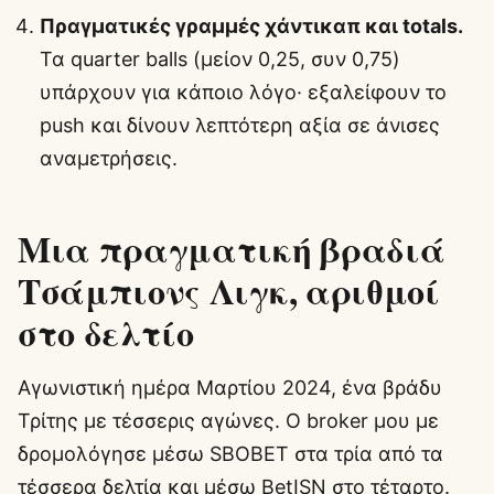
Πραγματικές γραμμές χάντικαπ και totals.
Τα quarter balls (μείον 0,25, συν 0,75)
υπάρχουν για κάποιο λόγο· εξαλείφουν το
push και δίνουν λεπτότερη αξία σε άνισες
αναμετρήσεις.
Μια πραγματική βραδιά
Τσάμπιονς Λιγκ, αριθμοί
στο δελτίο
Αγωνιστική ημέρα Μαρτίου 2024, ένα βράδυ
Τρίτης με τέσσερις αγώνες. Ο broker μου με
δρομολόγησε μέσω SBOBET στα τρία από τα
τέσσερα δελτία και μέσω BetISN στο τέταρτο.