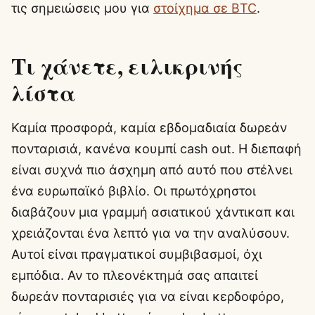
τις σημειώσεις μου για
στοίχημα σε BTC
.
Τι χάνετε, ειλικρινής
λίστα
Καμία προσφορά, καμία εβδομαδιαία δωρεάν
πονταρισιά, κανένα κουμπί cash out. Η διεπαφή
είναι συχνά πιο άσχημη από αυτό που στέλνει
ένα ευρωπαϊκό βιβλίο. Οι πρωτόχρηστοι
διαβάζουν μια γραμμή ασιατικού χάντικαπ και
χρειάζονται ένα λεπτό για να την αναλύσουν.
Αυτοί είναι πραγματικοί συμβιβασμοί, όχι
εμπόδια. Αν το πλεονέκτημά σας απαιτεί
δωρεάν πονταρισιές για να είναι κερδοφόρο,