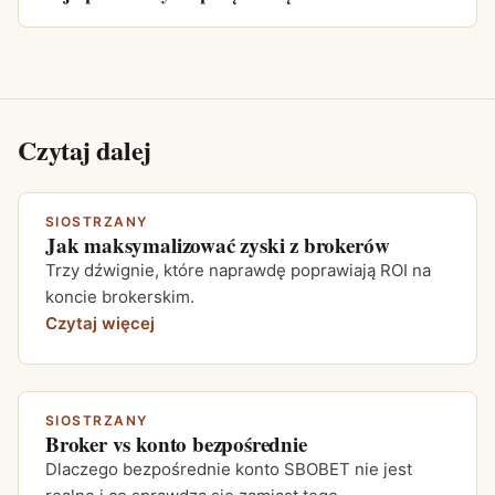
Czytaj dalej
SIOSTRZANY
Jak maksymalizować zyski z brokerów
Trzy dźwignie, które naprawdę poprawiają ROI na
koncie brokerskim.
Czytaj więcej
SIOSTRZANY
Broker vs konto bezpośrednie
Dlaczego bezpośrednie konto SBOBET nie jest