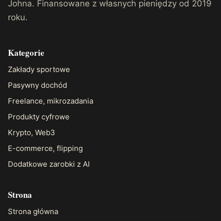
Johna. Finansowane z własnych pieniędzy od 2019
roku.
Kategorie
Zakłady sportowe
Pasywny dochód
Freelance, mikrozadania
Produkty cyfrowe
Krypto, Web3
E-commerce, flipping
Dodatkowe zarobki z AI
Strona
Strona główna