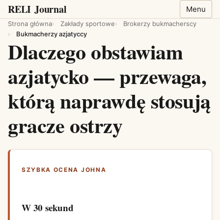
RELI
Journal
Menu
Strona główna
Zakłady sportowe
Brokerzy bukmacherscy
Bukmacherzy azjatyccy
Dlaczego obstawiam
azjatycko — przewaga,
którą naprawdę stosują
gracze ostrzy
SZYBKA OCENA JOHNA
W 30 sekund