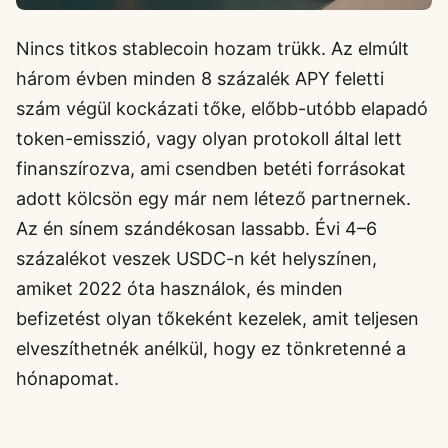
Nincs titkos stablecoin hozam trükk. Az elmúlt
három évben minden 8 százalék APY feletti
szám végül kockázati tőke, előbb-utóbb elapadó
token-emisszió, vagy olyan protokoll által lett
finanszírozva, ami csendben betéti forrásokat
adott kölcsön egy már nem létező partnernek.
Az én sínem szándékosan lassabb. Évi 4–6
százalékot veszek USDC-n két helyszínen,
amiket 2022 óta használok, és minden
befizetést olyan tőkeként kezelek, amit teljesen
elveszíthetnék anélkül, hogy ez tönkretenné a
hónapomat.