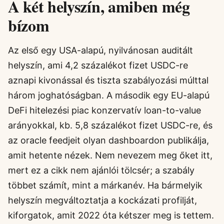
A két helyszín, amiben még
bízom
Az első egy USA-alapú, nyilvánosan auditált
helyszín, ami 4,2 százalékot fizet USDC-re
aznapi kivonással és tiszta szabályozási múlttal
három joghatóságban. A második egy EU-alapú
DeFi hitelezési piac konzervatív loan-to-value
arányokkal, kb. 5,8 százalékot fizet USDC-re, és
az oracle feedjeit olyan dashboardon publikálja,
amit hetente nézek. Nem nevezem meg őket itt,
mert ez a cikk nem ajánlói tölcsér; a szabály
többet számít, mint a márkanév. Ha bármelyik
helyszín megváltoztatja a kockázati profilját,
kiforgatok, amit 2022 óta kétszer meg is tettem.