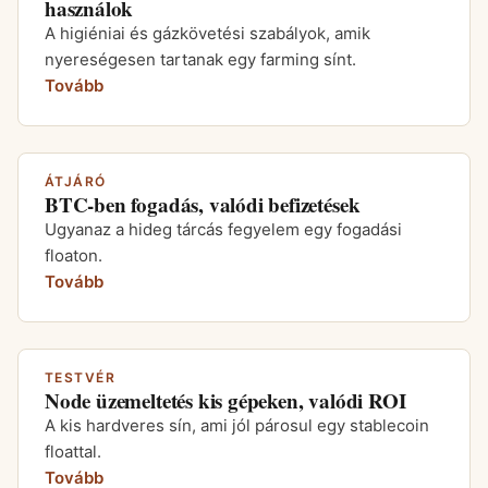
használok
A higiéniai és gázkövetési szabályok, amik
nyereségesen tartanak egy farming sínt.
Tovább
ÁTJÁRÓ
BTC-ben fogadás, valódi befizetések
Ugyanaz a hideg tárcás fegyelem egy fogadási
floaton.
Tovább
TESTVÉR
Node üzemeltetés kis gépeken, valódi ROI
A kis hardveres sín, ami jól párosul egy stablecoin
floattal.
Tovább