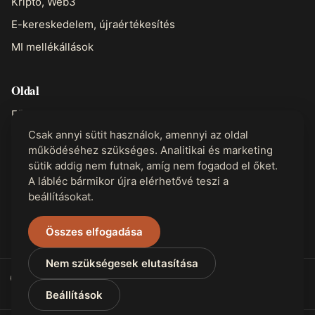
Kripto, Web3
E-kereskedelem, újraértékesítés
MI mellékállások
Oldal
Főoldal
Csak annyi sütit használok, amennyi az oldal
Rólam
működéséhez szükséges. Analitikai és marketing
Kapcsolat
sütik addig nem futnak, amíg nem fogadod el őket.
A lábléc bármikor újra elérhetővé teszi a
beállításokat.
Jogi
Adatvédelem
Összes elfogadása
Nem szükségesek elutasítása
🌐 Elérhető 31 nyelven
Beállítások