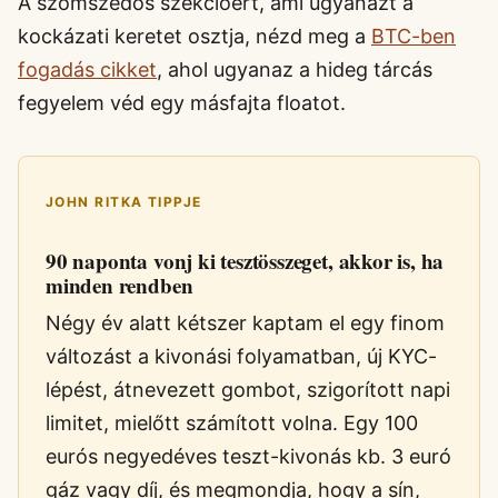
A szomszédos szekcióért, ami ugyanazt a
kockázati keretet osztja, nézd meg a
BTC-ben
fogadás cikket
, ahol ugyanaz a hideg tárcás
fegyelem véd egy másfajta floatot.
JOHN RITKA TIPPJE
90 naponta vonj ki tesztösszeget, akkor is, ha
minden rendben
Négy év alatt kétszer kaptam el egy finom
változást a kivonási folyamatban, új KYC-
lépést, átnevezett gombot, szigorított napi
limitet, mielőtt számított volna. Egy 100
eurós negyedéves teszt-kivonás kb. 3 euró
gáz vagy díj, és megmondja, hogy a sín,