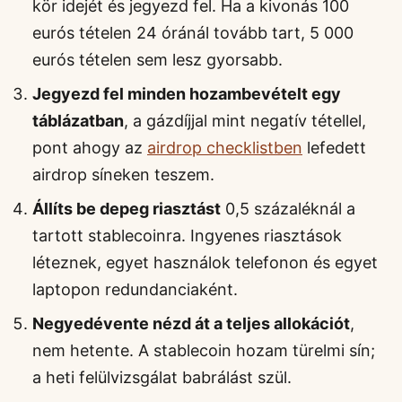
kör idejét és jegyezd fel. Ha a kivonás 100
eurós tételen 24 óránál tovább tart, 5 000
eurós tételen sem lesz gyorsabb.
Jegyezd fel minden hozambevételt egy
táblázatban
, a gázdíjjal mint negatív tétellel,
pont ahogy az
airdrop checklistben
lefedett
airdrop síneken teszem.
Állíts be depeg riasztást
0,5 százaléknál a
tartott stablecoinra. Ingyenes riasztások
léteznek, egyet használok telefonon és egyet
laptopon redundanciaként.
Negyedévente nézd át a teljes allokációt
,
nem hetente. A stablecoin hozam türelmi sín;
a heti felülvizsgálat babrálást szül.