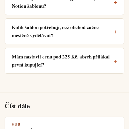
Notion šablonu?
Kolik šablon potřebuji, než obchod začne
měsíčně vydělávat?
Mám nastavit cenu pod 225 Kč, abych přilákal
první kupující?
Číst dále
HUB