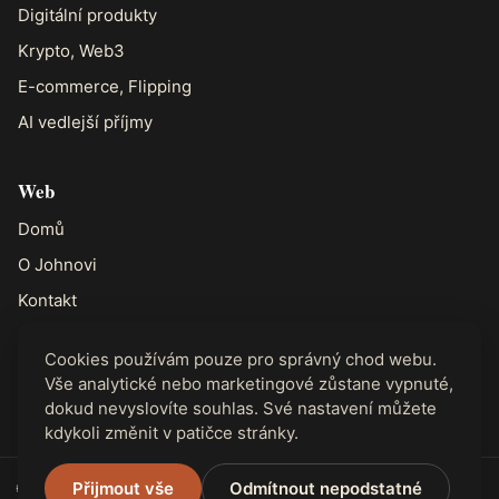
Digitální produkty
Krypto, Web3
E-commerce, Flipping
AI vedlejší příjmy
Web
Domů
O Johnovi
Kontakt
Cookies používám pouze pro správný chod webu.
Právní
Vše analytické nebo marketingové zůstane vypnuté,
Ochrana soukromí
dokud nevyslovíte souhlas. Své nastavení můžete
kdykoli změnit v patičce stránky.
🌐 Dostupné ve 31 jazycích
Přijmout vše
Odmítnout nepodstatné