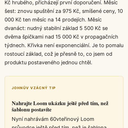
Kč hrubého, přicházejí první doporučení. Měsíc
šest: znovu spuštění za 975 Kč, smíšené ceny, 10
000 Kč ten měsíc na 14 prodejích. Měsíc
dvanáct: nudný stabilní základ 5 500 Kč se
dvěma špičkami nad 15 000 Kč v propagačních
týdnech. Křivka není exponenciální. Je to pomalu
rostoucí základ, což je přesně to, co jsem od
produktu postaveného jednou chtěl.
JOHNŮV VZÁCNÝ TIP
Nahrajte Loom ukázku ještě před tím, než
šablonu postavíte
Nyní nahrávám 60vteřinový Loom
průvodce ještě před tím, než je šablona