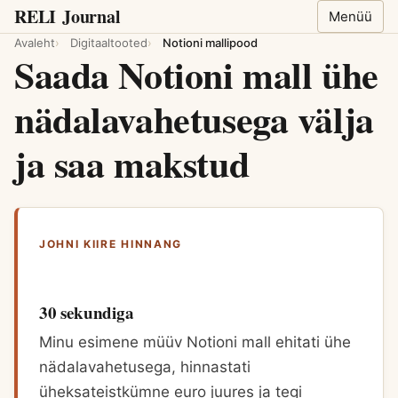
RELI
Journal
Menüü
Avaleht
Digitaaltooted
Notioni mallipood
Saada Notioni mall ühe
nädalavahetusega välja
ja saa makstud
JOHNI KIIRE HINNANG
30 sekundiga
Minu esimene müüv Notioni mall ehitati ühe
nädalavahetusega, hinnastati
üheksateistkümne euro juures ja tegi