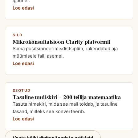
igaühel.
Loe edasi
SILD
Mikrokonsultatsioon Clarity platvormil
Sama positsioneerimisdistsipliin, rakendatud aja
müümisele faili asemel.
Loe edasi
SEOTUD
Tasuline uudiskiri – 200 tellija matemaatika
Tasuta nimekiri, mida see mall toidab, ja tasuline
tasand, milleks see konverteerib.
Loe edasi
Vaata kõiki digitaaltoodete artikleid