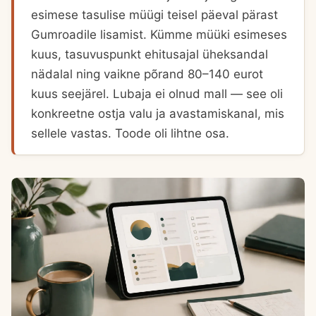
esimese tasulise müügi teisel päeval pärast
Gumroadile lisamist. Kümme müüki esimeses
kuus, tasuvuspunkt ehitusajal üheksandal
nädalal ning vaikne põrand 80–140 eurot
kuus seejärel. Lubaja ei olnud mall — see oli
konkreetne ostja valu ja avastamiskanal, mis
sellele vastas. Toode oli lihtne osa.