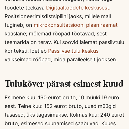
toodete teekava
Digitaaltoodete keskusest
.
Positsioneerimisdistsipliini jaoks, millele mall
tugineb, on
mikrokonsultatsiooni plaaniraamat
kaaslane; mõlemad rööpad töötavad, sest
teemarida on terav. Kui soovid laiemat passiivtulu
konteksti, loetleb
Passiivse tulu keskus
vaikseimad rööpad, mida paralleelselt jooksen.
Tulukõver pärast esimest kuud
Esimene kuu: 190 eurot bruto, 10 müüki 19 euro
eest. Teine kuu: 152 eurot bruto, uued müügid
tasased, üks tagasimakse. Kolmas kuu: 240 eurot
bruto, esimesed suunamised saabuvad. Kuues