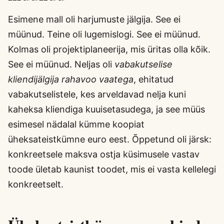
Esimene mall oli harjumuste jälgija. See ei
müünud. Teine oli lugemislogi. See ei müünud.
Kolmas oli projektiplaneerija, mis üritas olla kõik.
See ei müünud. Neljas oli
vabakutselise
kliendijälgija rahavoo vaatega
, ehitatud
vabakutselistele, kes arveldavad nelja kuni
kaheksa kliendiga kuuisetasudega, ja see müüs
esimesel nädalal kümme koopiat
üheksateistkümne euro eest. Õppetund oli järsk:
konkreetsele maksva ostja küsimusele vastav
toode ületab kaunist toodet, mis ei vasta kellelegi
konkreetselt.