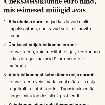
Üheksateistkümne euro hind,
mis esimesed müügid avas
Alla üheksa euro
: ostjad käsitlevad malli
impulssostuna, unustavad selle, ei soovita
kunagi.
Üheksast neljateistkümne euroni
:
konverteerib, kuid meelitab ostjat, kes kaebab
ja küsib tagasimakseid 9-protsendilise
määraga.
Viieteistkümnest kahekümne nelja euroni
:
konverteerib veidi madalamal määral ja ostja
tegelikult kasutab toodet. Tagasimaksemäär
langes minu logides alla 2 protsendi.
Kahekümne viiest nelikümmend euroni
: