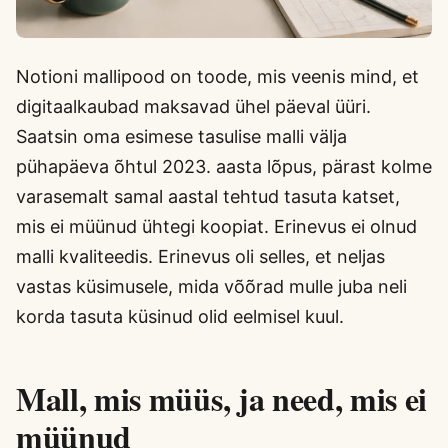
Notioni mallipood on toode, mis veenis mind, et
digitaalkaubad maksavad ühel päeval üüri.
Saatsin oma esimese tasulise malli välja
pühapäeva õhtul 2023. aasta lõpus, pärast kolme
varasemalt samal aastal tehtud tasuta katset,
mis ei müünud ühtegi koopiat. Erinevus ei olnud
malli kvaliteedis. Erinevus oli selles, et neljas
vastas küsimusele, mida võõrad mulle juba neli
korda tasuta küsinud olid eelmisel kuul.
Mall, mis müüs, ja need, mis ei
müünud