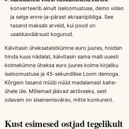
konverteerib ainult iseloomustuse, demo video
ja selge enne-ja-pärast ekraanipildiga. See
tasand maksab arveid, kui pood on
usaldusväärsust kogunud.
Käivitasin üheksateistkümne euro juures, hoidsin
hinda kuus nädalat, käivitasin sama malli uuesti
kolmekümne üheksa euro juures kolme kirjaliku
iseloomustuse ja 45-sekundilise Loom demoga.
Kõrgem tasand müüb nüüd madalamast kahe-
ühele üle. Mõlemad jäävad aktiivseks, sest
odavam on sisenemisvärav, mitte konkurent.
Kust esimesed ostjad tegelikult