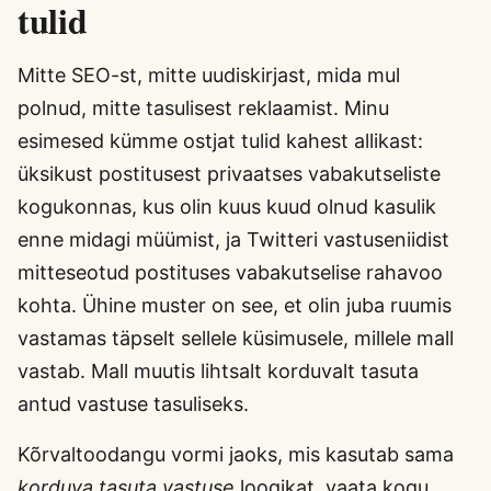
tulid
Mitte SEO-st, mitte uudiskirjast, mida mul
polnud, mitte tasulisest reklaamist. Minu
esimesed kümme ostjat tulid kahest allikast:
üksikust postitusest privaatses vabakutseliste
kogukonnas, kus olin kuus kuud olnud kasulik
enne midagi müümist, ja Twitteri vastuseniidist
mitteseotud postituses vabakutselise rahavoo
kohta. Ühine muster on see, et olin juba ruumis
vastamas täpselt sellele küsimusele, millele mall
vastab. Mall muutis lihtsalt korduvalt tasuta
antud vastuse tasuliseks.
Kõrvaltoodangu vormi jaoks, mis kasutab sama
korduva tasuta vastuse
loogikat, vaata kogu