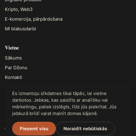
Kripto, Web3
E-komercija, pārpārdošana
MI blakusdarbi
Vietne
Sākums
Par Džonu
Kontakti
Es izmantoju sīkdatnes tikai tāpēc, lai vietne
Juridiskā informācija
darbotos. Jebkas, kas saistīts ar analītiku vai
Privātums
mārketingu, paliek izslēgts, līdz jūs piekrītat. Jūs
jebkurā brīdī varat mainīt domas kājenē.
🌐 Pieejams 31 valodā
Pieņemt visu
Noraidīt nebūtiskās