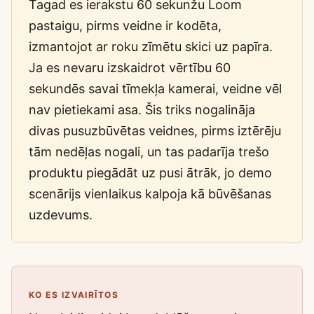
Tagad es ierakstu 60 sekunžu Loom
pastaigu, pirms veidne ir kodēta,
izmantojot ar roku zīmētu skici uz papīra.
Ja es nevaru izskaidrot vērtību 60
sekundēs savai tīmekļa kamerai, veidne vēl
nav pietiekami asa. Šis triks nogalināja
divas pusuzbūvētas veidnes, pirms iztērēju
tām nedēļas nogali, un tas padarīja trešo
produktu piegādāt uz pusi ātrāk, jo demo
scenārijs vienlaikus kalpoja kā būvēšanas
uzdevums.
KO ES IZVAIRĪTOS