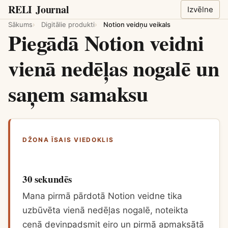
RELI
Journal
Izvēlne
Sākums
Digitālie produkti
Notion veidņu veikals
Piegādā Notion veidni
vienā nedēļas nogalē un
saņem samaksu
DŽONA ĪSAIS VIEDOKLIS
30 sekundēs
Mana pirmā pārdotā Notion veidne tika
uzbūvēta vienā nedēļas nogalē, noteikta
cenā deviņpadsmit eiro un pirmā apmaksātā