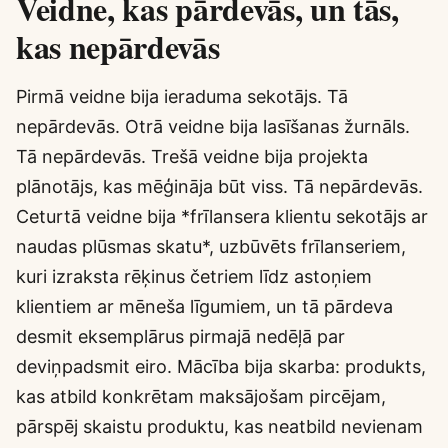
Veidne, kas pārdevās, un tās,
kas nepārdevās
Pirmā veidne bija ieraduma sekotājs. Tā
nepārdevās. Otrā veidne bija lasīšanas žurnāls.
Tā nepārdevās. Trešā veidne bija projekta
plānotājs, kas mēģināja būt viss. Tā nepārdevās.
Ceturtā veidne bija *frīlansera klientu sekotājs ar
naudas plūsmas skatu*, uzbūvēts frīlanseriem,
kuri izraksta rēķinus četriem līdz astoņiem
klientiem ar mēneša līgumiem, un tā pārdeva
desmit eksemplārus pirmajā nedēļā par
deviņpadsmit eiro. Mācība bija skarba: produkts,
kas atbild konkrētam maksājošam pircējam,
pārspēj skaistu produktu, kas neatbild nevienam