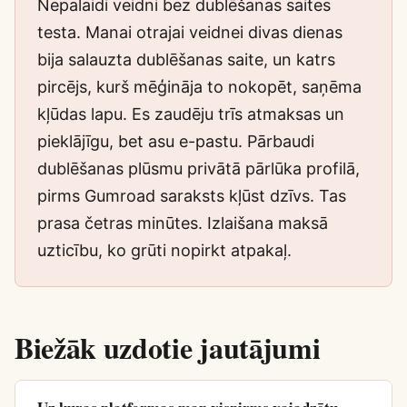
Nepalaidi veidni bez dublēšanas saites
testa. Manai otrajai veidnei divas dienas
bija salauzta dublēšanas saite, un katrs
pircējs, kurš mēģināja to nokopēt, saņēma
kļūdas lapu. Es zaudēju trīs atmaksas un
pieklājīgu, bet asu e-pastu. Pārbaudi
dublēšanas plūsmu privātā pārlūka profilā,
pirms Gumroad saraksts kļūst dzīvs. Tas
prasa četras minūtes. Izlaišana maksā
uzticību, ko grūti nopirkt atpakaļ.
Biežāk uzdotie jautājumi