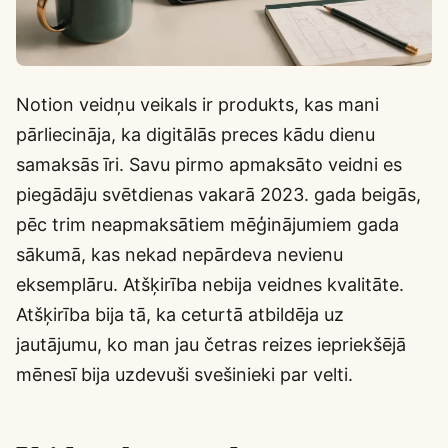
Notion veidņu veikals ir produkts, kas mani
pārliecināja, ka digitālās preces kādu dienu
samaksās īri. Savu pirmo apmaksāto veidni es
piegādāju svētdienas vakarā 2023. gada beigās,
pēc trim neapmaksātiem mēģinājumiem gada
sākumā, kas nekad nepārdeva nevienu
eksemplāru. Atšķirība nebija veidnes kvalitāte.
Atšķirība bija tā, ka ceturtā atbildēja uz
jautājumu, ko man jau četras reizes iepriekšējā
mēnesī bija uzdevuši svešinieki par velti.