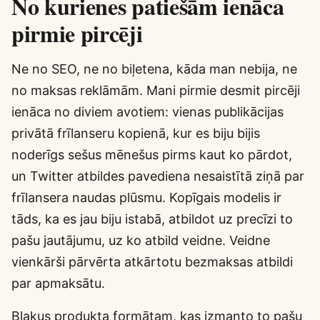
No kurienes patiešām ienāca
pirmie pircēji
Ne no SEO, ne no biļetena, kāda man nebija, ne
no maksas reklāmām. Mani pirmie desmit pircēji
ienāca no diviem avotiem: vienas publikācijas
privātā frīlanseru kopienā, kur es biju bijis
noderīgs sešus mēnešus pirms kaut ko pārdot,
un Twitter atbildes pavediena nesaistītā ziņā par
frīlansera naudas plūsmu. Kopīgais modelis ir
tāds, ka es jau biju istabā, atbildot uz precīzi to
pašu jautājumu, uz ko atbild veidne. Veidne
vienkārši pārvērta atkārtotu bezmaksas atbildi
par apmaksātu.
Blakus produkta formātam, kas izmanto to pašu