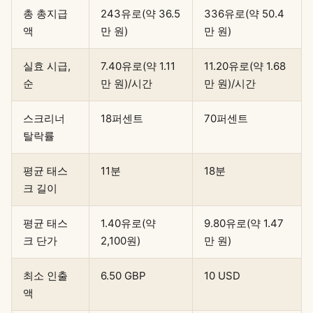
총 총지급
243유로(약 36.5
336유로(약 50.4
액
만 원)
만 원)
실효 시급,
7.40유로(약 1.11
11.20유로(약 1.68
순
만 원)/시간
만 원)/시간
스크리너
18퍼센트
70퍼센트
탈락률
평균 태스
11분
18분
크 길이
평균 태스
1.40유로(약
9.80유로(약 1.47
크 단가
2,100원)
만 원)
최소 인출
6.50 GBP
10 USD
액