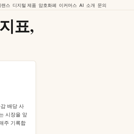
리랜스
디지털 제품
암호화폐
이커머스
AI
소개
문의
지표,
마감 배당 사
는 시장을 앞
 매주 기록합