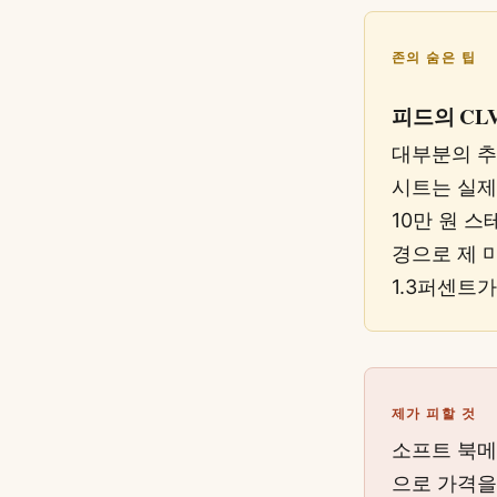
존의 숨은 팁
피드의 CL
대부분의 추
시트는 실제
10만 원 
경으로 제 마
1.3퍼센트
제가 피할 것
소프트 북메
으로 가격을